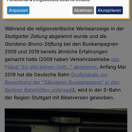
von
personenbezogenen
Anpassen
Ablehnen
Akzeptieren
Bibelverse in der S-Bahn
Daten
und
Während die religionskritische Werbeanzeige in der
Cookies
Stuttgarter Zeitung
abgelehnt wurde und die
Giordano-Bruno-Stiftung
bei den Buskampagnen
2009 und 2019 bereits ähnliche Erfahrungen
gemacht hatte (2009 haben Verkehrsbetriebe
das
Plakat "Es gibt keinen Gott…" abgelehnt
, Anfang Mai
2019 hat die Deutsche Bahn
Großplakate zur
Bewerbung der "Säkularen Buskampagne" in den
Berliner Bahnhöfen untersagt
), wird in der S-Bahn
der Region Stuttgart mit Bibelversen geworben.