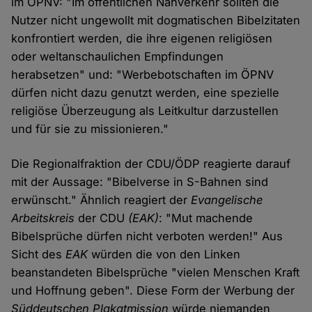
im ÖPNV: "Im öffentlichen Nahverkehr sollten die
Nutzer nicht ungewollt mit dogmatischen Bibelzitaten
konfrontiert werden, die ihre eigenen religiösen
oder weltanschaulichen Empfindungen
herabsetzen" und: "Werbebotschaften im ÖPNV
dürfen nicht dazu genutzt werden, eine spezielle
religiöse Überzeugung als Leitkultur darzustellen
und für sie zu missionieren."
Die Regionalfraktion der CDU/ÖDP reagierte darauf
mit der Aussage: "Bibelverse in S-Bahnen sind
erwünscht." Ähnlich reagiert der
Evangelische
Arbeitskreis
der CDU
(EAK)
: "Mut machende
Bibelsprüche dürfen nicht verboten werden!" Aus
Sicht des
EAK
würden die von den Linken
beanstandeten Bibelsprüche "vielen Menschen Kraft
und Hoffnung geben". Diese Form der Werbung der
Süddeutschen Plakatmission
würde niemanden