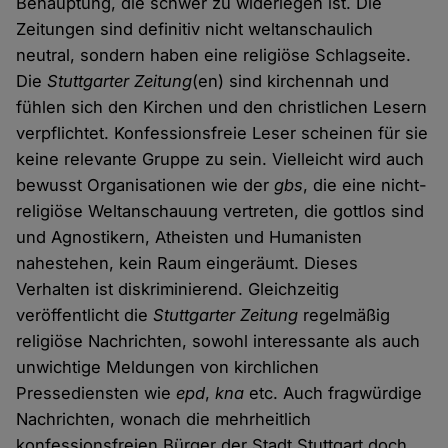
Behauptung, die schwer zu widerlegen ist. Die
Zeitungen sind definitiv nicht weltanschaulich
neutral, sondern haben eine religiöse Schlagseite.
Die
Stuttgarter Zeitung
(en) sind kirchennah und
fühlen sich den Kirchen und den christlichen Lesern
verpflichtet. Konfessionsfreie Leser scheinen für sie
keine relevante Gruppe zu sein. Vielleicht wird auch
bewusst Organisationen wie der
gbs
, die eine nicht-
religiöse Weltanschauung vertreten, die gottlos sind
und Agnostikern, Atheisten und Humanisten
nahestehen, kein Raum eingeräumt. Dieses
Verhalten ist diskriminierend. Gleichzeitig
veröffentlicht die
Stuttgarter Zeitung
regelmäßig
religiöse Nachrichten, sowohl interessante als auch
unwichtige Meldungen von kirchlichen
Pressediensten wie
epd
,
kna
etc. Auch fragwürdige
Nachrichten, wonach die mehrheitlich
konfessionsfreien Bürger der Stadt Stuttgart doch