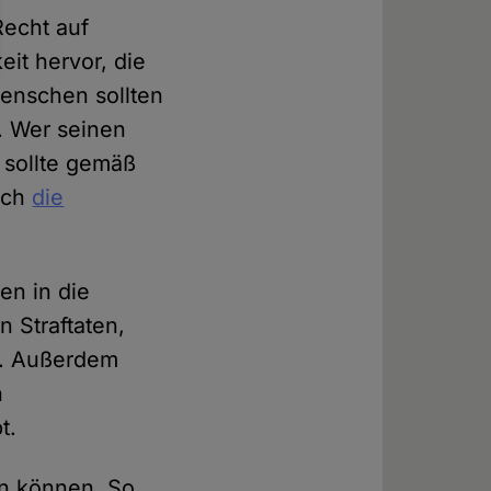
Recht auf
eit hervor, die
Menschen sollten
. Wer seinen
 sollte gemäß
uch
die
uen in die
 Straftaten,
en. Außerdem
n
t.
en können. So