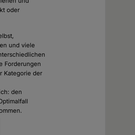
ziehen und
kt oder
lbst,
en und viele
nterschiedlichen
de Forderungen
r Kategorie der
ich: den
ptimalfall
 kommen.