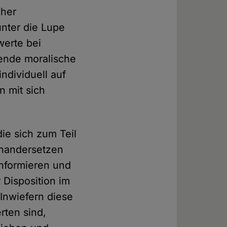
cher
unter die Lupe
erte bei
ende moralische
ndividuell auf
n mit sich
ie sich zum Teil
inandersetzen
informieren und
Disposition im
 Inwiefern diese
rten sind,