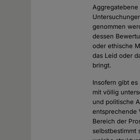
Aggregatebene e
Untersuchungen 
genommen werde
dessen Bewertu
oder ethische M
das Leid oder da
bringt.
Insofern gibt e
mit völlig unte
und politische 
entsprechende V
Bereich der Pros
selbstbestimmt 