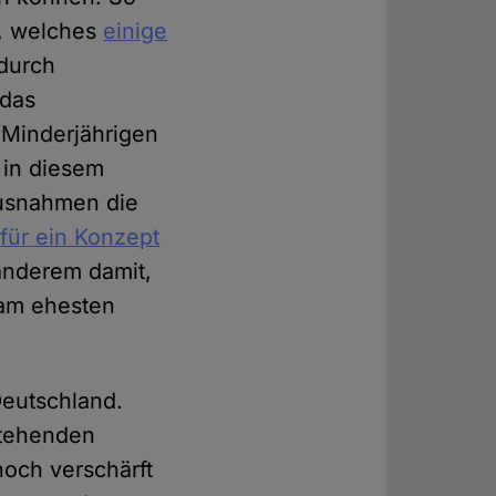
, welches
einige
durch
 das
n Minderjährigen
 in diesem
usnahmen die
5
für ein Konzept
anderem damit,
 am ehesten
Deutschland.
estehenden
noch verschärft