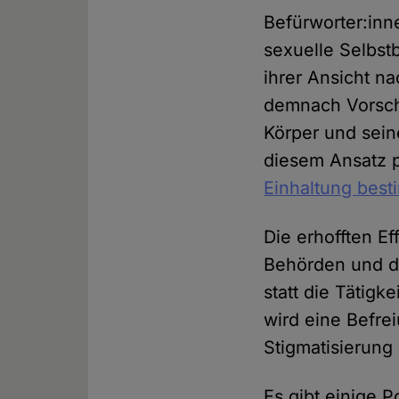
Befürworter:inne
sexuelle Selbst
ihrer Ansicht n
demnach Vorsch
Körper und sein
diesem Ansatz p
Einhaltung besti
Die erhofften Ef
Behörden und d
statt die Tätigk
wird eine Befre
Stigmatisierung 
Es gibt einige 