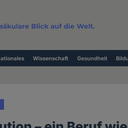
säkulare Blick auf die Welt.
extsuche
nationales
Wissenschaft
Gesundheit
Bild
ution – ein Beruf wie