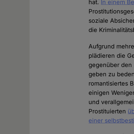
hat.
In einem Be
Prostitutionsge
soziale Absiche
die Kriminalität
Aufgrund mehrer
plädieren die G
gegenüber den F
geben zu bedenk
romantisiertes 
einigen Wenige
und verallgemei
Prostituierten
ü
einer selbstbes