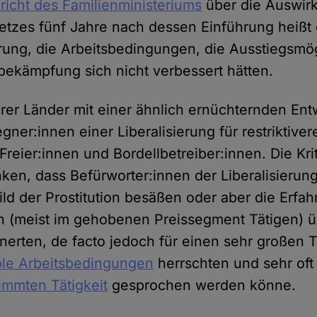
richt des Familienministeriums
über die Auswir
setzes fünf Jahre nach dessen Einführung heißt 
rung, die Arbeitsbedingungen, die Ausstiegsmö
sbekämpfung sich nicht verbessert hätten.
er Länder mit einer ähnlich ernüchternden Ent
egner:innen einer Liberalisierung für restrikti
reier:innen und Bordellbetreiber:innen. Die Kri
en, dass Befürworter:innen der Liberalisierung
Bild der Prostitution besäßen oder aber die Erfa
n (meist im gehobenen Preissegment Tätigen) 
nerten, de facto jedoch für einen sehr großen T
ble Arbeitsbedingungen
herrschten und sehr of
timmten Tätigkeit
gesprochen werden könne.