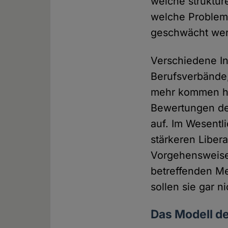
welche struktur
welche Problemf
geschwächt we
Verschiedene In
Berufsverbände
mehr kommen hie
Bewertungen de
auf. Im Wesentl
stärkeren Liber
Vorgehensweise 
betreffenden Me
sollen sie gar 
Das Modell de