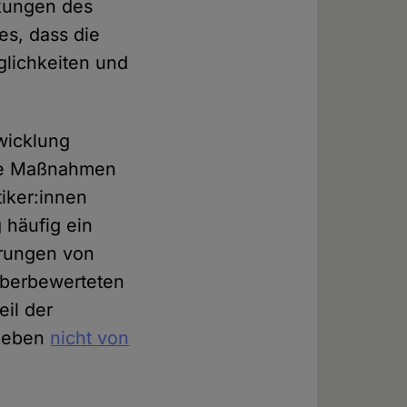
kungen des
es, dass die
glichkeiten und
wicklung
vere Maßnahmen
tiker:innen
 häufig ein
hrungen von
überbewerteten
eil der
t eben
nicht von