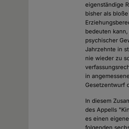
eigenständige R
bisher als bloß
Erziehungsberec
bedeuten kann, 
psychischer Gew
Jahrzehnte in st
nie wieder zu s
verfassungsrech
in angemessener
Gesetzentwurf 
In diesem Zusa
des Appells "Ki
es einen eigene
folgenden sechs