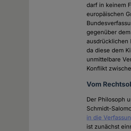
darf in keinem F
europäischen G
Bundesverfassun
gegenüber dem 
ausdrücklichen 
da diese dem Ki
unmittelbare Ve
Konflikt zwisch
Vom Rechtsob
Der Philosoph 
Schmidt-Salomo
in die Verfassu
ist zunächst ein