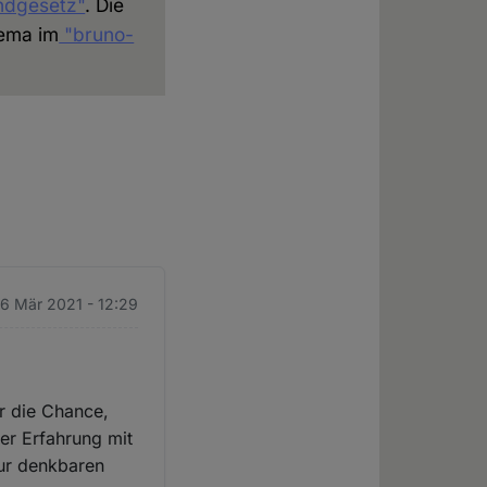
ndgesetz"
. Die
hema im
"bruno-
26 Mär 2021 - 12:29
r die Chance,
er Erfahrung mit
nur denkbaren