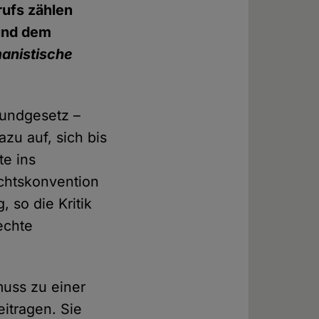
rufs zählen
nd dem
anistische
rundgesetz –
zu auf, sich bis
e ins
chtskonvention
 so die Kritik
echte
muss zu einer
itragen. Sie