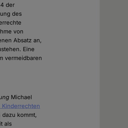
24 der
hung des
errechte
ahme von
enen Absatz an,
ustehen. Eine
em vermeidbaren
tung
Michael
 Kinderrechten
ch dazu kommt,
t als