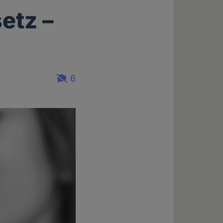
etz –
6