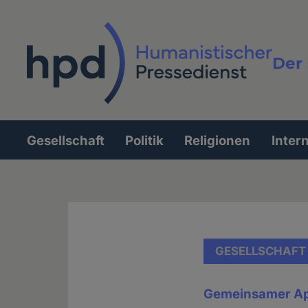
Direkt
zum
Inhalt
Der 
Vollt
Gesellschaft
Politik
Religionen
Inter
Hauptnavigation
GESELLSCHAFT
Gemeinsamer Appe