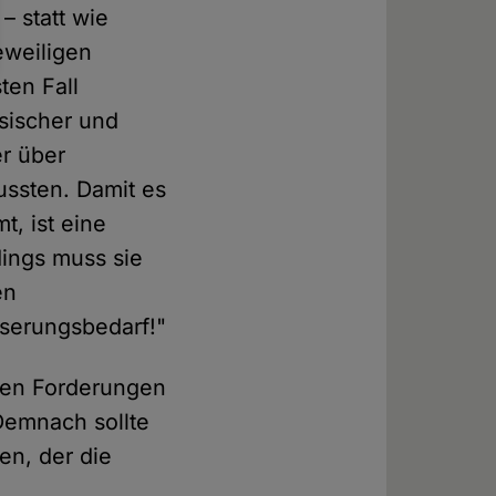
 statt wie
eweiligen
ten Fall
sischer und
er über
mussten. Damit es
, ist eine
dings muss sie
en
serungsbedarf!"
len Forderungen
 Demnach sollte
en, der die