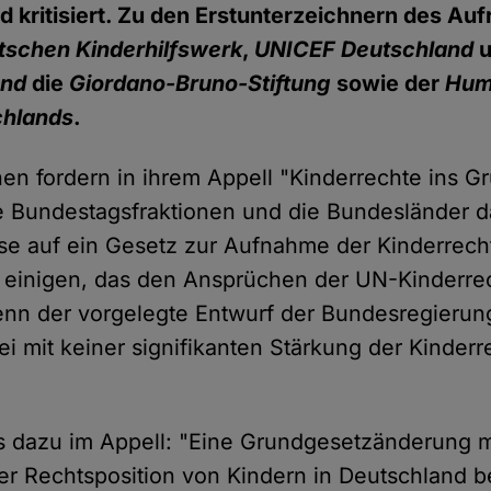
d kritisiert. Zu den Erstunterzeichnern des Auf
tschen Kinderhilfswerk
,
UNICEF Deutschland
u
und
die
Giordano-Bruno-Stiftung
sowie der
Hum
chlands
.
nen fordern in ihrem Appell "Kinderrechte ins G
die Bundestagsfraktionen und die Bundesländer da
e auf ein Gesetz zur Aufnahme der Kinderrecht
 einigen, das den Ansprüchen der UN-Kinderre
enn der vorgelegte Entwurf der Bundesregierung,
ei mit keiner signifikanten Stärkung der Kinderr
es dazu im Appell: "Eine Grundgesetzänderung 
r Rechtsposition von Kindern in Deutschland be