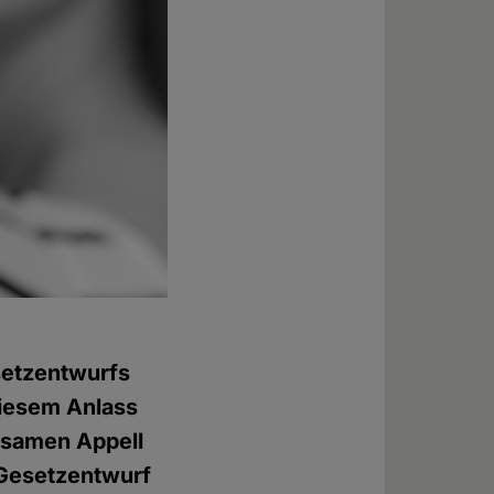
setzentwurfs
diesem Anlass
nsamen Appell
 Gesetzentwurf