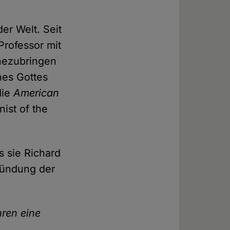
er Welt. Seit
Professor mit
hezubringen
nes Gottes
die
American
ist of the
s sie Richard
ründung der
hren eine