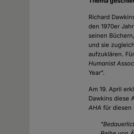
Thema geschlech
Richard Dawkins 
den 1970er Jahr
seinen Büchern
und sie zugleic
aufzuklären. Fü
Humanist Assoc
Year".
Am 19. April erk
Dawkins diese 
AHA
für diesen 
"Bedauerlic
Reihe von Ä