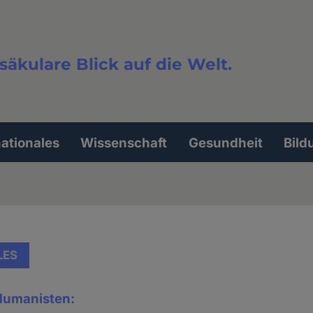
säkulare Blick auf die Welt.
extsuche
nationales
Wissenschaft
Gesundheit
Bild
LES
Humanisten: