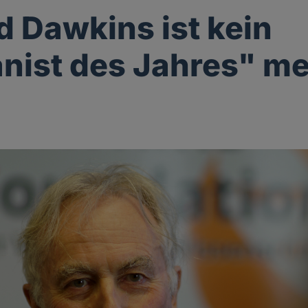
d Dawkins ist kein
ist des Jahres" m
g