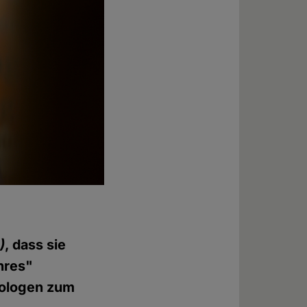
)
, dass sie
hres"
iologen zum