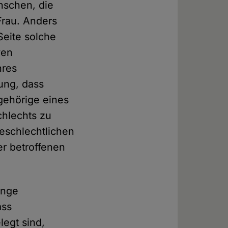
nschen, die
Frau. Anders
Seite solche
ven
hres
sung, dass
ngehörige eines
chlechts zu
geschlechtlichen
er betroffenen
inge
ass
legt sind,