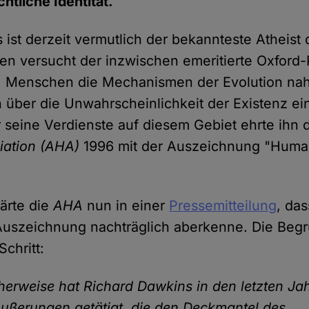
tliche Identität.
ist derzeit vermutlich der bekannteste Atheist d
en versucht der inzwischen emeritierte Oxford-
, Menschen die Mechanismen der Evolution na
h über die Unwahrscheinlichkeit der Existenz ei
r seine Verdienste auf diesem Gebiet ehrte ihn 
iation
(AHA)
1996 mit der Auszeichnung "Human
lärte die
AHA
nun in einer
Pressemitteilung
, das
Auszeichnung nachträglich aberkenne. Die Beg
Schritt:
herweise hat Richard Dawkins in den letzten Ja
ußerungen getätigt, die den Deckmantel des