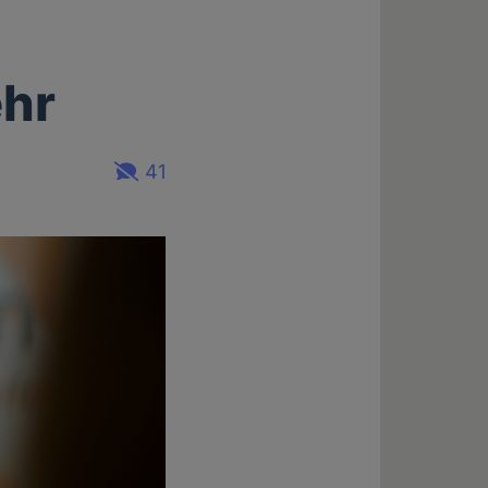
ehr
41