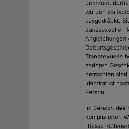
befinden, dürft
wurden als biol
ausgedrückt: Sie
transsexuellen 
Angleichungen d
Geburtsgeschlec
Transsexuelle b
anderen Geschle
betrachten sind.
Identität ist na
Person.
Im Bereich des 
komplizierter. 
"Rasse"/Ethnie/