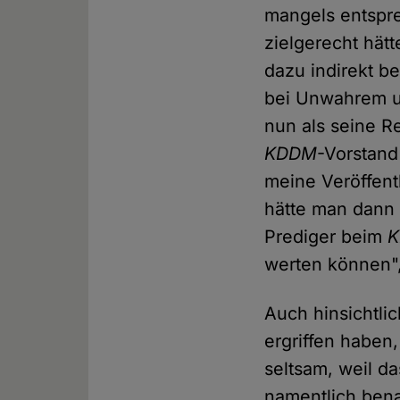
mangels entspre
zielgerecht hätt
dazu indirekt b
bei Unwahrem u
nun als seine R
KDDM
-Vorstand 
meine Veröffen
hätte man dann 
Prediger beim
werten können"
Auch hinsichtlic
ergriffen haben,
seltsam, weil d
namentlich ben