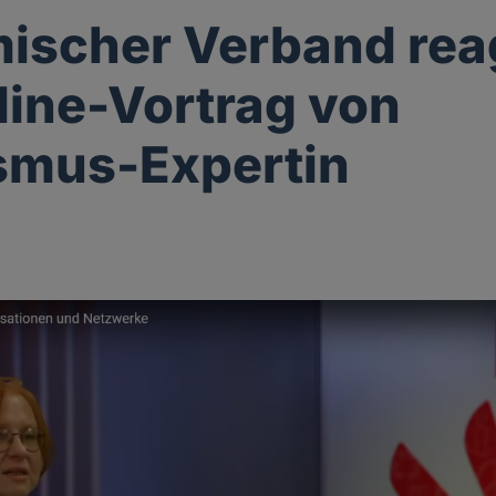
ischer Verband rea
line-Vortrag von
smus-Expertin