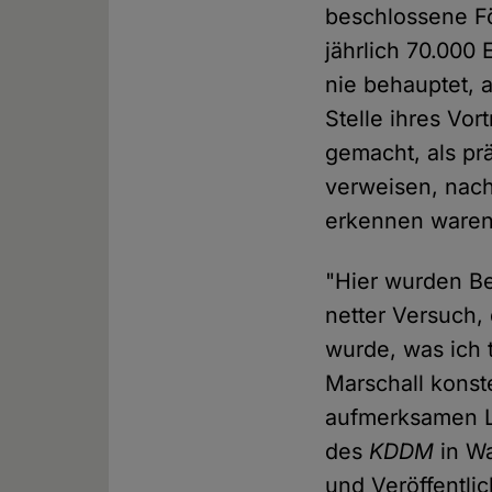
beschlossene Fö
jährlich 70.000
nie behauptet, 
Stelle ihres Vor
gemacht, als pr
verweisen, nach
erkennen ware
"Hier wurden Be
netter Versuch,
wurde, was ich 
Marschall konst
aufmerksamen Le
des
KDDM
in Wa
und Veröffentli