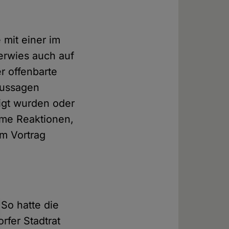
 mit einer im
verwies auch auf
r offenbarte
 Aussagen
tigt wurden oder
eme Reaktionen,
em Vortrag
So hatte die
rfer Stadtrat