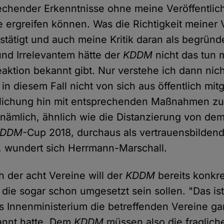
chender Erkenntnisse ohne meine Veröffentlich
e ergreifen können. Was die Richtigkeit meiner 
estätigt und auch meine Kritik daran als begründ
nd Irrelevantem hätte der
KDDM
nicht das tun 
eaktion bekannt gibt. Nur verstehe ich dann nic
in diesem Fall nicht von sich aus öffentlich mitge
tlichung hin mit entsprechenden Maßnahmen zu
nämlich, ähnlich wie die Distanzierung von dem
KDDM
-Cup 2018, durchaus als vertrauensbild
, wundert sich Herrmann-Marschall.
h der acht Vereine will der
KDDM
bereits konk
 die sogar schon umgesetzt sein sollen. "Das is
as Innenministerium die betreffenden Vereine gar
annt hatte. Dem
KDDM
müssen also die fraglich