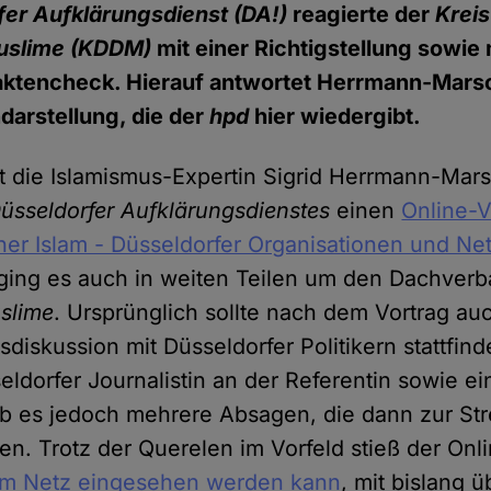
fer Aufklärungsdienst (DA!)
reagierte der
Kreis
uslime (KDDM)
mit einer Richtigstellung sowie
ktencheck. Hierauf antwortet Herrmann-Marsch
darstellung, die der
hpd
hier wiedergibt.
lt die Islamismus-Expertin Sigrid Herrmann-Mars
üsseldorfer Aufklärungsdienstes
einen
Online-V
her Islam - Düsseldorfer Organisationen und Ne
 ging es auch in weiten Teilen um den Dachver
slime
. Ursprünglich sollte nach dem Vortrag au
sdiskussion mit Düsseldorfer Politikern stattfin
seldorfer Journalistin an der Referentin sowie ei
b es jedoch mehrere Absagen, die dann zur St
en. Trotz der Querelen im Vorfeld stieß der Onli
im Netz eingesehen werden kann
, mit bislang 