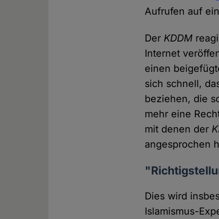
Aufrufen auf ein
Der
KDDM
reagi
Internet veröffen
einen beigefügt
sich schnell, da
beziehen, die s
mehr eine Rech
mit denen der
angesprochen ha
"Richtigstell
Dies wird insbe
Islamismus-Exper