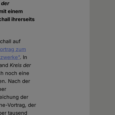
 der
 mit einem
all ihrerseits
chall auf
ortrag zum
tzwerke"
. In
band
Kreis der
ch noch eine
den. Nach der
ner
reichung der
ne-Vortrag, der
über tausend