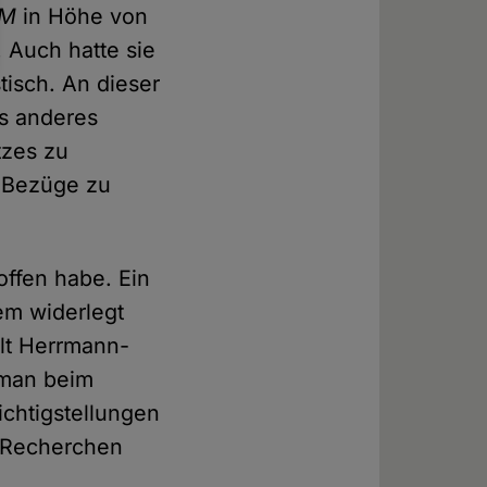
DM
in Höhe von
 Auch hatte sie
stisch. An dieser
ts anderes
tzes zu
e Bezüge zu
offen habe. Ein
dem widerlegt
llt Herrmann-
 man beim
ichtigstellungen
r Recherchen