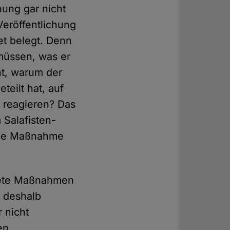
ung gar nicht
Veröffentlichung
et belegt. Denn
müssen, was er
ht, warum der
teilt hat, auf
 reagieren? Das
 Salafisten-
ende Maßnahme
rete Maßnahmen
t deshalb
 nicht
en