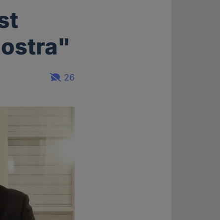
st
Nostra"
26