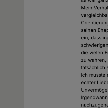
Es war ganz
Mein Verhäl
vergleichba
Orientierun
seinen Ehep
ein, dass ir
schwierigen
die vielen 
zu wahren, 
tatsächlich 
Ich musste 
echter Lieb
Unvermögen
Irgendwann 
nachzugehen