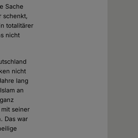
die Sache
er schenkt,
n totalitärer
as nicht
eutschland
ken nicht
Jahre lang
 Islam an
 ganz
mit seiner
n. Das war
eilige