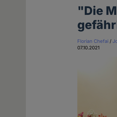
"Die M
gefähr
Florian Chefai
/
J
07.10.2021