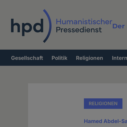
Direkt
zum
Inhalt
Der 
Vollt
Gesellschaft
Politik
Religionen
Inter
Hauptnavigation
RELIGIONEN
Hamed Abdel-Sa