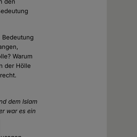
rn den
 Bedeutung
ie Bedeutung
fangen,
Hölle? Warum
n der Hölle
recht.
und dem Islam
r war es ein