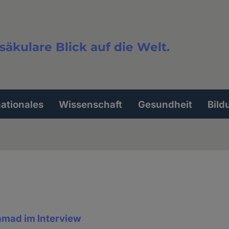
säkulare Blick auf die Welt.
extsuche
nationales
Wissenschaft
Gesundheit
Bild
mad im Interview