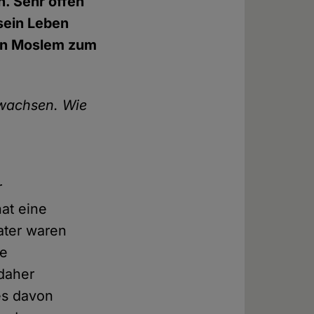
. Sehr offen
sein Leben
gen Moslem zum
gewachsen. Wie
r
at eine
ater waren
re
 daher
es davon