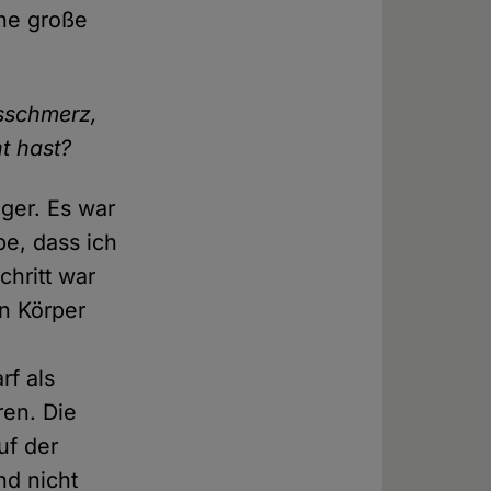
ine große
gsschmerz,
t hast?
ger. Es war
be, dass ich
chritt war
en Körper
n
rf als
ren. Die
uf der
nd nicht