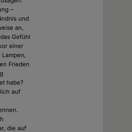
szusagen.
ung –
tändnis und
weise an,
 das Gefühl
vor einer
en Lampen,
ren Frieden
ng
det habe?
lich auf
kennen.
ch
r, die auf