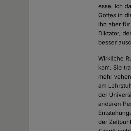
esse. Ich d
Gottes in di
ihn aber für
Diktator, de
besser aus
Wirkliche R
kam. Sie tr
mehr veheme
am Lehrstuh
der Univers
anderen Per
Entstehungs
der Zeitpun