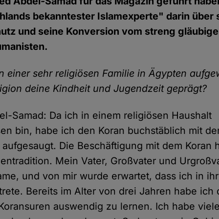
ed Abdel-Samad für das Magazin geführt haben
hlands bekanntester Islamexperte" darin über 
chutz und seine Konversion vom streng gläubi
umanisten.
in einer sehr religiösen Familie in Ägypten auf
ligion deine Kindheit und Jugendzeit geprägt?
-Samad: Da ich in einem religiösen Haushalt
n bin, habe ich den Koran buchstäblich mit de
 aufgesaugt. Die Beschäftigung mit dem Koran h
ientradition. Mein Vater, Großvater und Urgroßv
ame, und von mir wurde erwartet, dass ich in ih
trete. Bereits im Alter von drei Jahren habe ich
oransuren auswendig zu lernen. Ich habe viel