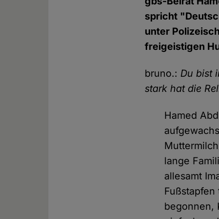
gbs-Beirat Ham
spricht "Deutsc
unter Polizeis
freigeistigen H
bruno.:
Du bist 
stark hat die Re
Hamed Abdel
aufgewachse
Muttermilch
lange Famil
allesamt Im
Fußstapfen 
begonnen, K