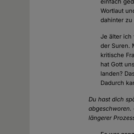
einfach ged
Wortlaut un
dahinter zu
Je älter ic
der Suren. 
kritische F
hat Gott un
landen? Das
Dadurch kam
Du hast dich sp
abgeschworen. G
längerer Prozes