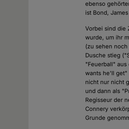
ebenso gehörte
ist Bond, James
Vorbei sind die
wurde, um ihr m
(zu sehen noch 
Dusche stieg ("
"Feuerball" aus
wants he'll get"
nicht nur nicht
und dann als "P
Regisseur der n
Connery verkör
Grunde genomm