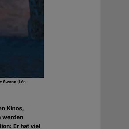
ne Swann (Léa
en Kinos,
n werden
on: Er hat viel