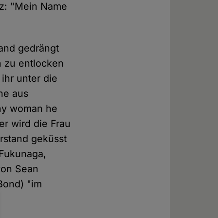
tz: "Mein Name
Wand gedrängt
n zu entlocken
ihr unter die
ne aus
Any woman he
er wird die Frau
erstand geküsst
 Fukunaga,
von Sean
Bond) "im