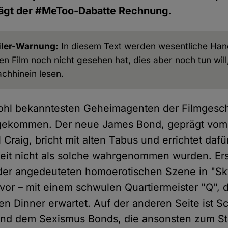
rägt der #MeToo-Dabatte Rechnung.
iler-Warnung:
In diesem Text werden wesentliche Han
n Film noch nicht gesehen hat, dies aber noch tun will,
achhinein lesen.
ohl bekanntesten Geheimagenten der Filmgeschi
gekommen. Der neue James Bond, geprägt vom 
l Craig, bricht mit alten Tabus und errichtet dafü
eit nicht als solche wahrgenommen wurden. Er
der angedeuteten homoerotischen Szene in "Sky
vor – mit einem schwulen Quartiermeister "Q",
n Dinner erwartet. Auf der anderen Seite ist Sc
 und dem Sexismus Bonds, die ansonsten zum S