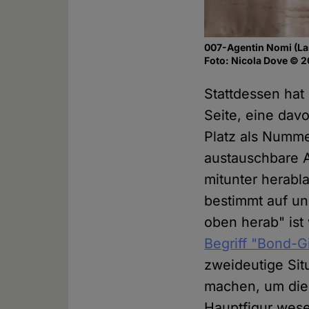
007-Agentin Nomi (La
Foto: Nicola Dove © 2
Stattdessen hat
Seite, eine dav
Platz als Numm
austauschbare A
mitunter herabl
bestimmt auf un
oben herab" ist
Begriff "Bond-G
zweideutige Sit
machen, um die 
Hauptfigur wese