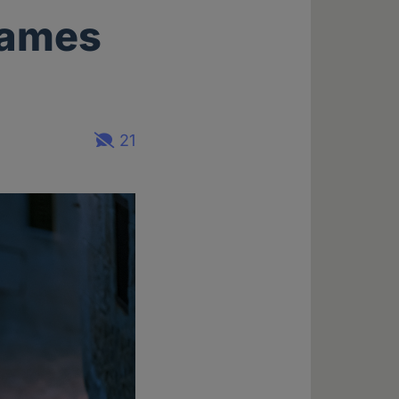
James
21