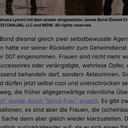
shana Lynch) mit dem wieder eingesetzten James Bond (Daniel Cr
021 DANJAQ, LLC and MGM. All rights reserved.
 Bond diesmal gleich zwei selbstbewusste Agen
on hatte vor seiner Rückkehr zum Geheimdienst
er 007 eingenommen. Frauen sind nicht mehr w
ccessoires oder verängstigte, wehrlose Opfer,
assend behandeln darf, sondern Akteurinnen. Si
d dürfen jetzt selbst cool und unerschrocken s
 weg, die früher allgegenwärtige männliche Übe
irl" wurde durch "Bond-Frau" ersetzt
. Es gibt 
uationen, es sind aber die Frauen, die (scheinb
Sache dann aber gleich wieder klarzustellen. Dab
ntlich zurückhaltender auf: als er sich einen S