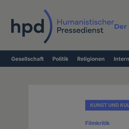
Direkt
zum
Inhalt
Der 
Vollt
Gesellschaft
Politik
Religionen
Inter
Hauptnavigation
KUNST UND KU
Filmkritik