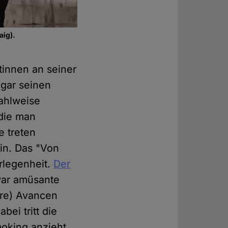
aig).
tinnen an seiner
 gar seinen
ahlweise
 die man
e treten
ein. Das "Von
rlegenheit.
Der
zwar amüsante
are) Avancen
ei tritt die
moking anzieht,