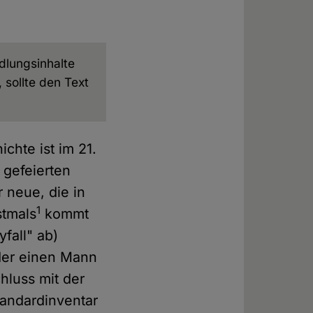
dlungsinhalte
 sollte den Text
chte ist im 21.
gefeierten
r neue, die in
1
stmals
kommt
fall" ab)
 der einen Mann
hluss mit der
tandardinventar