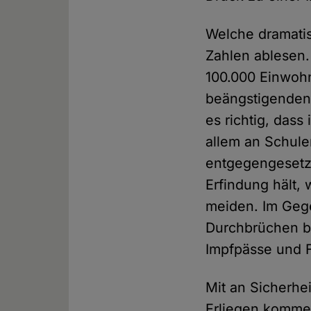
Welche dramatis
Zahlen ablesen.
100.000 Einwohn
beängstigenden 
es richtig, dass
allem an Schulen
entgegengesetzt
Erfindung hält, 
meiden. Im Gege
Durchbrüchen b
Impfpässe und 
Mit an Sicherhe
Erliegen kommen