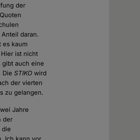
pfung der
e Quoten
Schulen
Anteil daran.
t es kaum
Hier ist nicht
s gibt auch eine
. Die
STIKO
wird
ch der vierten
s zu gelangen.
zwei Jahre
h der
 die
n. Ich kann vor