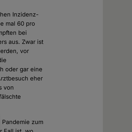
chen Inzidenz-
e mal 60 pro
mpften bei
rs aus. Zwar ist
werden, vor
die
h oder gar eine
 Arztbesuch eher
s von
älschte
ie Pandemie zum
Fall ist, wo