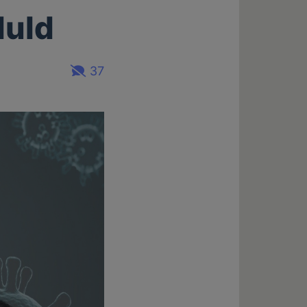
duld
37