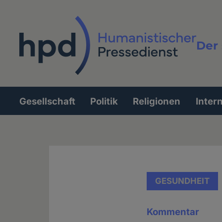
Direkt
zum
Inhalt
Der 
Vollt
Gesellschaft
Politik
Religionen
Inter
Hauptnavigation
GESUNDHEIT
Kommentar