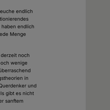
Seuche endlich
tionierendes
 haben endlich
t jede Menge
 derzeit noch
noch wenige
 überraschend
stheorien in
 Querdenker und
s gibt es nicht
er sanftem