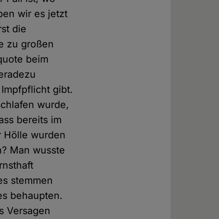
en wir es jetzt
st die
ie zu großen
quote beim
 geradezu
mpfpflicht gibt.
schlafen wurde,
ss bereits im
 Hölle wurden
en? Man wusste
nsthaft
ies stemmen
es behaupten.
as Versagen