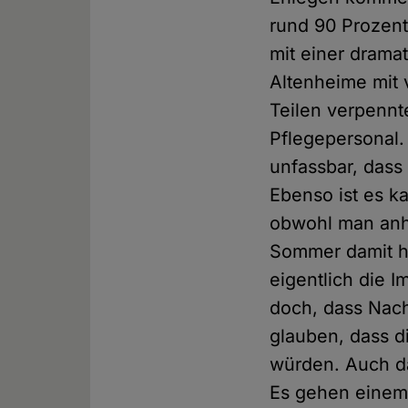
rund 90 Prozent
mit einer dramat
Altenheime mit 
Teilen verpenn
Pflegepersonal. 
unfassbar, dass
Ebenso ist es k
obwohl man anha
Sommer damit h
eigentlich die 
doch, dass Nac
glauben, dass d
würden. Auch da
Es gehen einem 