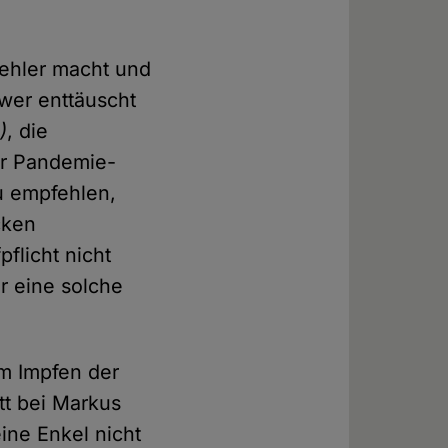
 Fehler macht und
wer enttäuscht
)
, die
ner Pandemie-
zu empfehlen,
cken
flicht nicht
r eine solche
m Impfen der
tt bei Markus
ine Enkel nicht