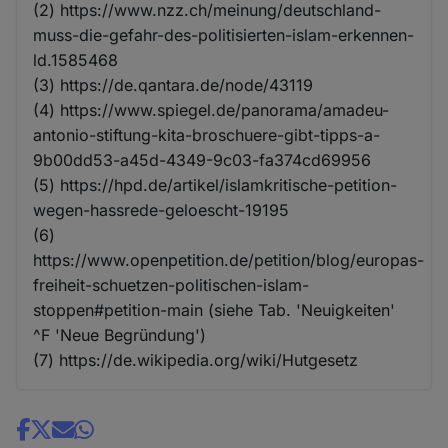
(2) https://www.nzz.ch/meinung/deutschland-
muss-die-gefahr-des-politisierten-islam-erkennen-
ld.1585468
(3) https://de.qantara.de/node/43119
(4) https://www.spiegel.de/panorama/amadeu-
antonio-stiftung-kita-broschuere-gibt-tipps-a-
9b00dd53-a45d-4349-9c03-fa374cd69956
(5) https://hpd.de/artikel/islamkritische-petition-
wegen-hassrede-geloescht-19195
(6)
https://www.openpetition.de/petition/blog/europas-
freiheit-schuetzen-politischen-islam-
stoppen#petition-main (siehe Tab. 'Neuigkeiten'
^F 'Neue Begründung')
(7) https://de.wikipedia.org/wiki/Hutgesetz
Share