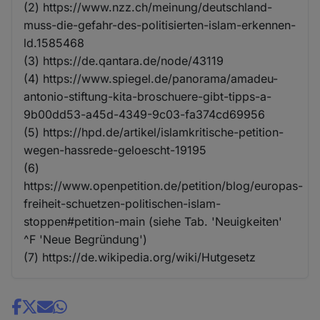
(2) https://www.nzz.ch/meinung/deutschland-
muss-die-gefahr-des-politisierten-islam-erkennen-
ld.1585468
(3) https://de.qantara.de/node/43119
(4) https://www.spiegel.de/panorama/amadeu-
antonio-stiftung-kita-broschuere-gibt-tipps-a-
9b00dd53-a45d-4349-9c03-fa374cd69956
(5) https://hpd.de/artikel/islamkritische-petition-
wegen-hassrede-geloescht-19195
(6)
https://www.openpetition.de/petition/blog/europas-
freiheit-schuetzen-politischen-islam-
stoppen#petition-main (siehe Tab. 'Neuigkeiten'
^F 'Neue Begründung')
(7) https://de.wikipedia.org/wiki/Hutgesetz
Share