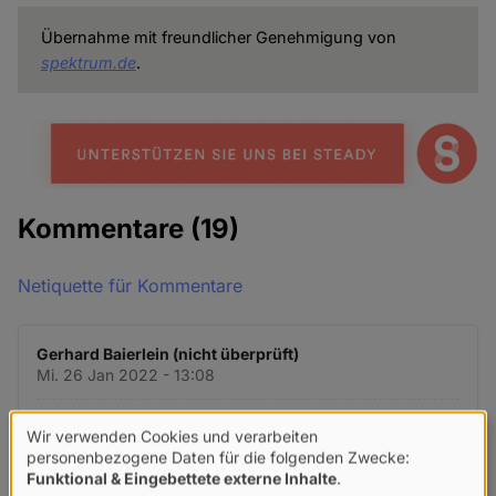
Übernahme mit freundlicher Genehmigung von
spektrum.de
.
Kommentare
(19)
Netiquette für Kommentare
Gerhard Baierlein (nicht überprüft)
Mi. 26 Jan 2022 - 13:08
Ein aufrüttelnder Artikel den
Wir verwenden Cookies und verarbeiten
Verwendung
personenbezogene Daten für die folgenden Zwecke:
Funktional & Eingebettete externe Inhalte
.
Ein aufrüttelnder Artikel den sich unsere
von