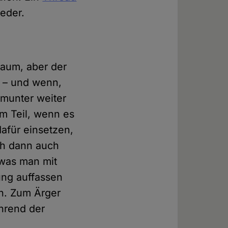
eder.
Raum, aber der
– und wenn,
 munter weiter
m Teil, wenn es
dafür einsetzen,
ch dann auch
 was man mit
ng auffassen
n. Zum Ärger
hrend der