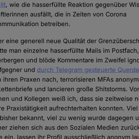
lt
, wie die hasserfüllte Reaktion gegenüber Wi
tlerinnen ausfällt, die in Zeiten von Corona
ommunikation betreiben.
er eine generell neue Qualität der Grenzübersch
atte man einzelne hasserfüllte Mails im Postfach
erbergen und blöde Kommentare im Zweifel ign
pfgegner und
durch Telegram gesteuerte Querd
n ihren Praxen nach, terrorisieren MFAs anonym
ettenbriefe und lancieren große Shitstorms. V
nen und Kollegen weiß ich, dass sie zeitweise n
re Praxistätigkeit aufrechterhalten konnten. Viel
 bisher bekannt, viel zu wenig wurde dagegen
er ziehen sich aus den Sozialen Medien zurüc
 ein, lassen ihr Profil ausschließlich anonym la