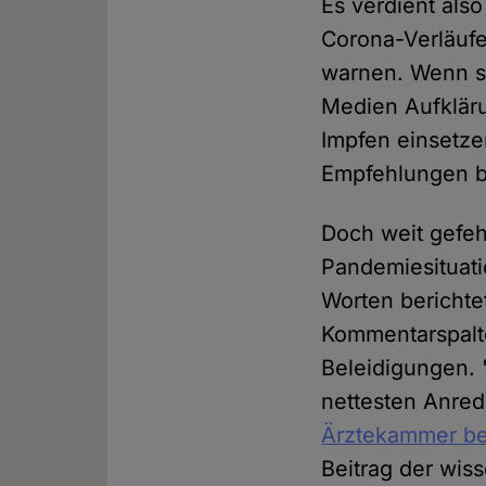
Es verdient als
Corona-Verläufe 
warnen. Wenn si
Medien Aufkläru
Impfen einsetz
Empfehlungen b
Doch weit gefeh
Pandemiesituati
Worten berichte
Kommentarspalt
Beleidigungen. 
nettesten Anred
Ärztekammer be
Beitrag der wis