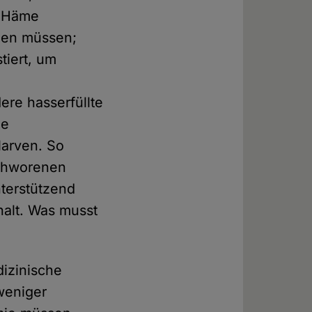
d Häme
rnen müssen;
tiert, um
dere hasserfüllte
ie
larven. So
schworenen
nterstützend
halt. Was musst
izinische
weniger