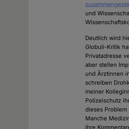
zusammengestel
und Wissenschaf
Wissenschaftsk
Deutlich wird hi
Globuli-Kritik h
Privatadresse v
aber stellen Im
und Ärztinnen i
schreiben Drohk
meiner Kollegin
Polizeischutz ih
dieses Problem
Manche Medizin
ihre Kommentare