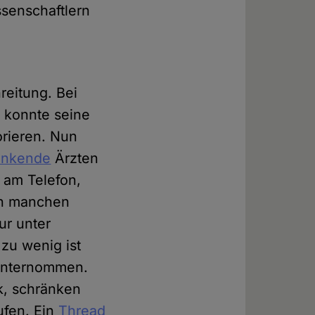
ssenschaftlern
reitung. Bei
, konnte seine
orieren. Nun
enkende
Ärzten
 am Telefon,
on manchen
ur unter
 zu wenig ist
 unternommen.
k, schränken
ufen. Ein
Thread