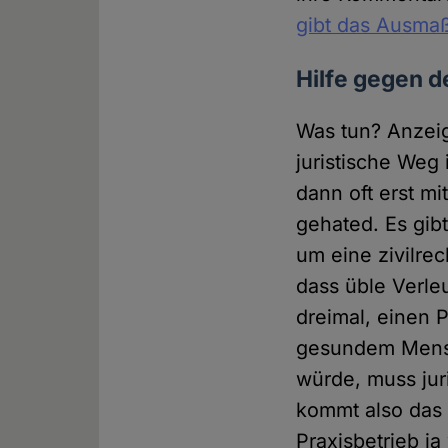
gibt das Ausmaß
Hilfe gegen 
Was tun? Anzeig
juristische Weg
dann oft erst mi
gehated. Es gib
um eine zivilre
dass üble Verle
dreimal, einen 
gesundem Mensc
würde, muss jur
kommt also das 
Praxisbetrieb ja