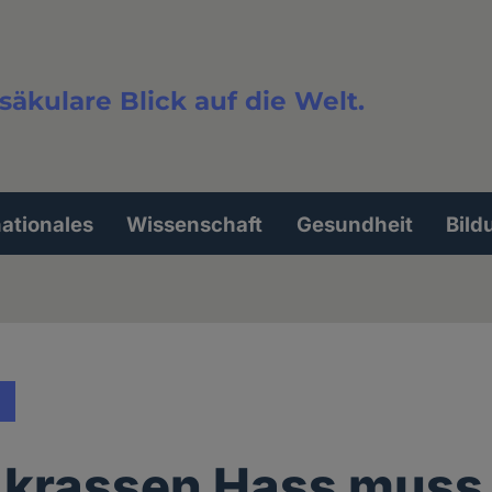
säkulare Blick auf die Welt.
extsuche
nationales
Wissenschaft
Gesundheit
Bild
krassen Hass muss 