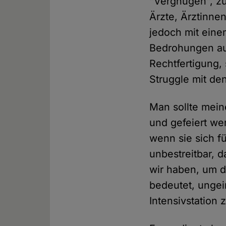
"Vergnügen", zu
Ärzte, Ärztinne
jedoch mit eine
Bedrohungen aus
Rechtfertigung,
Struggle mit de
Man sollte mein
und gefeiert we
wenn sie sich f
unbestreitbar, 
wir haben, um d
bedeutet, ungei
Intensivstation 