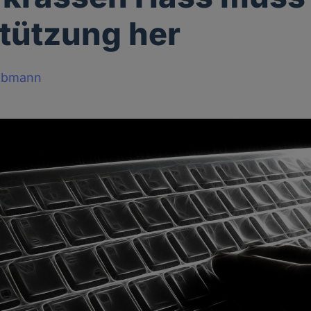
tützung her
obmann