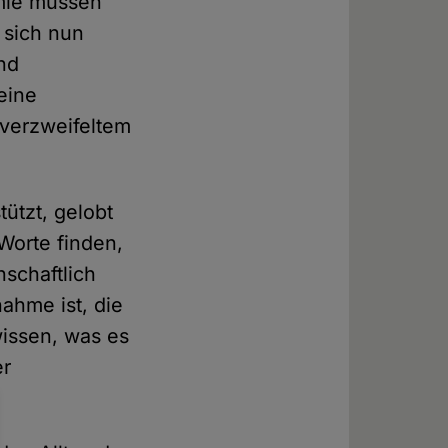
emie müssen
 sich nun
nd
eine
 verzweifeltem
ützt, gelobt
Worte finden,
nschaftlich
ahme ist, die
wissen, was es
er