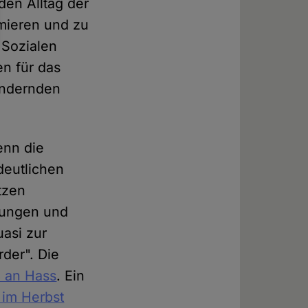
den Alltag der
rmieren und zu
 Sozialen
en für das
ändernden
enn die
deutlichen
tzen
llungen und
uasi zur
der". Die
ß an Hass
. Ein
 im Herbst