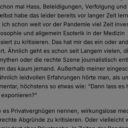
schon mal Hass, Beleidigungen, Verfolgung un
elbst habe das leider bereits vor langer Zeit le
 ich schon weit vor der Pandemie viel Zeit inves
posophie und allgemein Esoterik in der Medizin
iert zu kritisieren. Das hat mir das ein oder an
rt. Ähnlich geht es schon seit Langem vielen, d
then oder die rechte Szene journalistisch ent
nahm das kaum jemand. Außerhalb meiner einge
hnlich leidvollen Erfahrungen hörte man, als u
ntar, höchstens so etwas wie: "Dann lass es 
 exponieren?"
e es Privatvergnügen nennen, wirkungslose med
echte Abgründe zu kritisieren. Oder vielleicht 