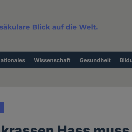
säkulare Blick auf die Welt.
extsuche
nationales
Wissenschaft
Gesundheit
Bild
krassen Hass muss 