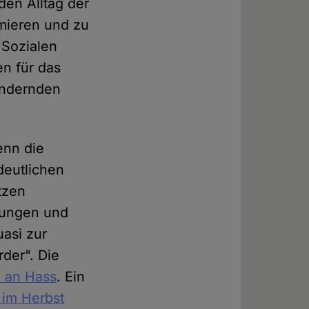
den Alltag der
rmieren und zu
 Sozialen
en für das
ändernden
enn die
deutlichen
tzen
llungen und
uasi zur
der". Die
ß an Hass
. Ein
 im Herbst