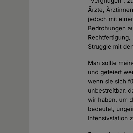
"Vergnügen", zu
Ärzte, Ärztinne
jedoch mit eine
Bedrohungen aus
Rechtfertigung,
Struggle mit de
Man sollte mein
und gefeiert we
wenn sie sich f
unbestreitbar, 
wir haben, um d
bedeutet, ungei
Intensivstation 