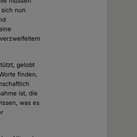
emie müssen
 sich nun
nd
eine
 verzweifeltem
ützt, gelobt
Worte finden,
nschaftlich
ahme ist, die
wissen, was es
er