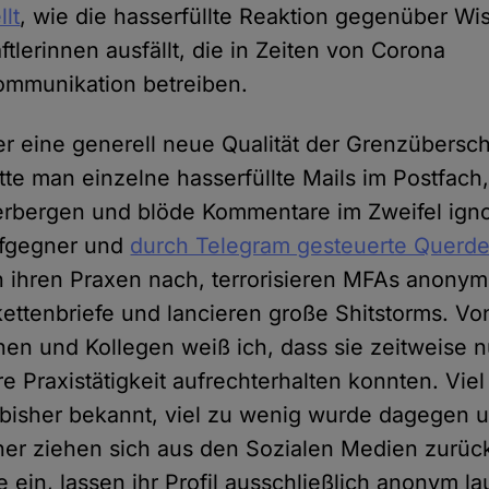
lt
, wie die hasserfüllte Reaktion gegenüber Wi
tlerinnen ausfällt, die in Zeiten von Corona
ommunikation betreiben.
er eine generell neue Qualität der Grenzübersch
atte man einzelne hasserfüllte Mails im Postfach
erbergen und blöde Kommentare im Zweifel ign
pfgegner und
durch Telegram gesteuerte Querd
n ihren Praxen nach, terrorisieren MFAs anonym
ettenbriefe und lancieren große Shitstorms. V
nen und Kollegen weiß ich, dass sie zeitweise n
re Praxistätigkeit aufrechterhalten konnten. Viel
 bisher bekannt, viel zu wenig wurde dagegen
er ziehen sich aus den Sozialen Medien zurüc
 ein, lassen ihr Profil ausschließlich anonym la