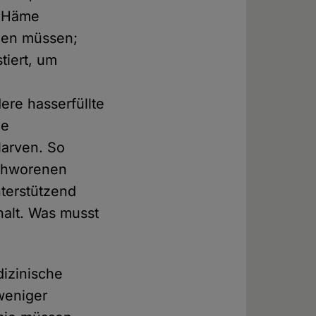
d Häme
rnen müssen;
tiert, um
dere hasserfüllte
ie
larven. So
schworenen
nterstützend
halt. Was musst
izinische
weniger