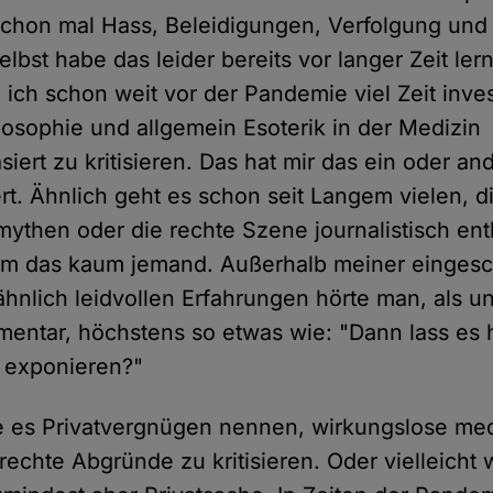
schon mal Hass, Beleidigungen, Verfolgung un
elbst habe das leider bereits vor langer Zeit le
 ich schon weit vor der Pandemie viel Zeit inves
posophie und allgemein Esoterik in der Medizin
iert zu kritisieren. Das hat mir das ein oder an
rt. Ähnlich geht es schon seit Langem vielen, d
then oder die rechte Szene journalistisch ent
nahm das kaum jemand. Außerhalb meiner einge
hnlich leidvollen Erfahrungen hörte man, als u
ntar, höchstens so etwas wie: "Dann lass es 
 exponieren?"
e es Privatvergnügen nennen, wirkungslose med
echte Abgründe zu kritisieren. Oder vielleicht 