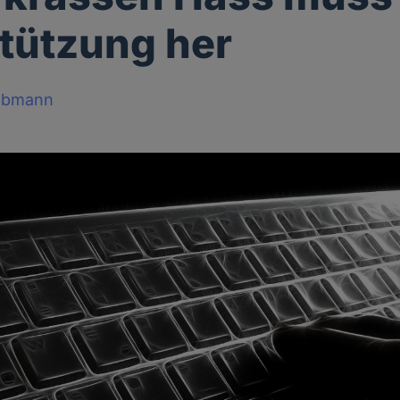
tützung her
obmann