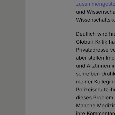
zusammengestel
und Wissenschaf
Wissenschaftsk
Deutlich wird hi
Globuli-Kritik h
Privatadresse v
aber stellen Im
und Ärztinnen i
schreiben Drohk
meiner Kollegin
Polizeischutz ih
dieses Problem
Manche Medizin
ihre Kommentare