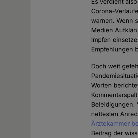
Es verdient als
Corona-Verläufe 
warnen. Wenn si
Medien Aufkläru
Impfen einsetz
Empfehlungen b
Doch weit gefeh
Pandemiesituati
Worten berichte
Kommentarspalt
Beleidigungen. 
nettesten Anred
Ärztekammer be
Beitrag der wis