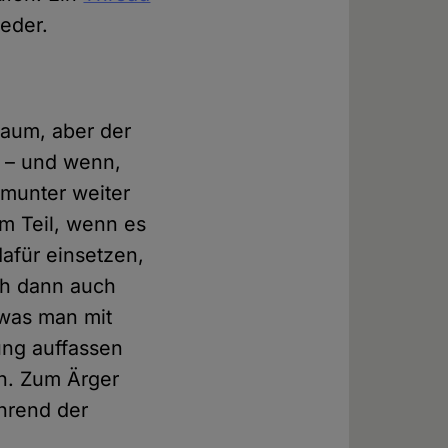
eder.
Raum, aber der
– und wenn,
 munter weiter
m Teil, wenn es
dafür einsetzen,
ch dann auch
 was man mit
ng auffassen
n. Zum Ärger
hrend der