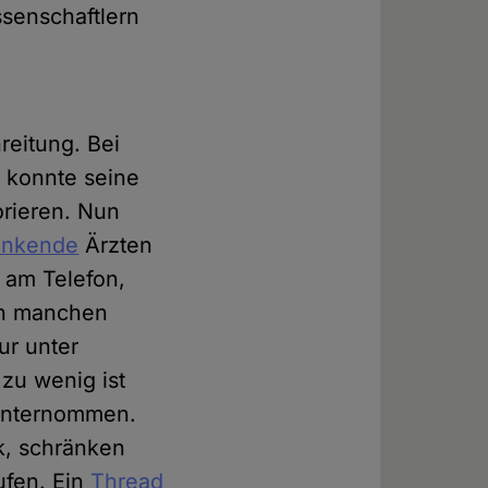
ssenschaftlern
reitung. Bei
, konnte seine
orieren. Nun
enkende
Ärzten
 am Telefon,
on manchen
ur unter
 zu wenig ist
 unternommen.
k, schränken
ufen. Ein
Thread