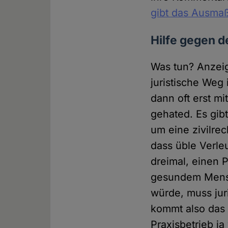
gibt das Ausmaß
Hilfe gegen 
Was tun? Anzeig
juristische Weg
dann oft erst mi
gehated. Es gib
um eine zivilre
dass üble Verle
dreimal, einen 
gesundem Mensc
würde, muss jur
kommt also das 
Praxisbetrieb ja