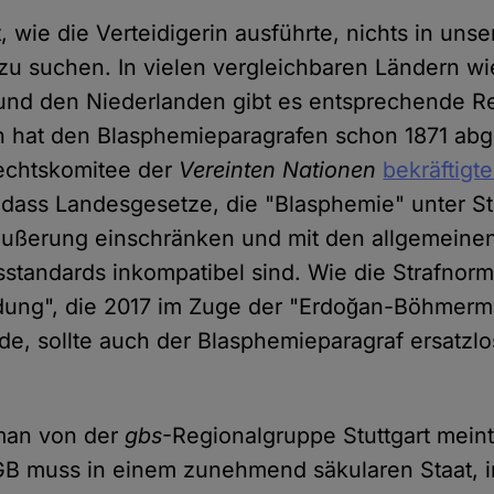
, wie die Verteidigerin ausführte, nichts in uns
u suchen. In vielen vergleichbaren Ländern wi
 und den Niederlanden gibt es entsprechende 
ch hat den Blasphemieparagrafen schon 1871 abg
echtskomitee der
Vereinten Nationen
bekräftigte
 dass Landesgesetze, die "Blasphemie" unter Str
äußerung einschränken und mit den allgemeine
tandards inkompatibel sind. Wie die Strafnorm
idung", die 2017 im Zuge der "Erdoğan-Böhmerm
de, sollte auch der Blasphemieparagraf ersatzlo
man von der
gbs
-Regionalgruppe Stuttgart meint
GB muss in einem zunehmend säkularen Staat, i