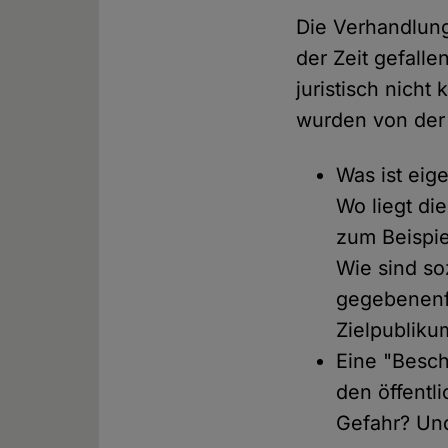
Die Verhandlun
der Zeit gefall
juristisch nicht
wurden von der 
Was ist eig
Wo liegt di
zum Beispie
Wie sind so
gegebenenfa
Zielpublik
Eine "Besch
den öffentl
Gefahr? Und