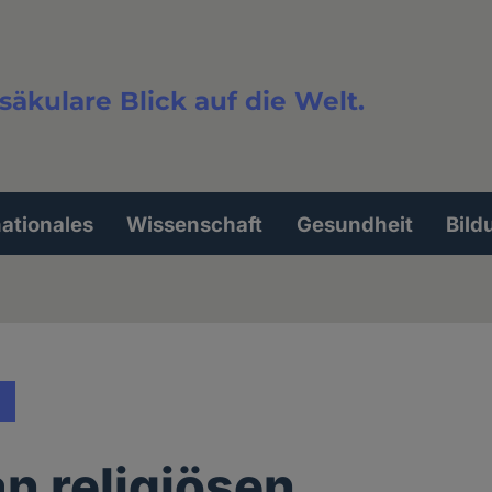
säkulare Blick auf die Welt.
extsuche
nationales
Wissenschaft
Gesundheit
Bild
an religiösen