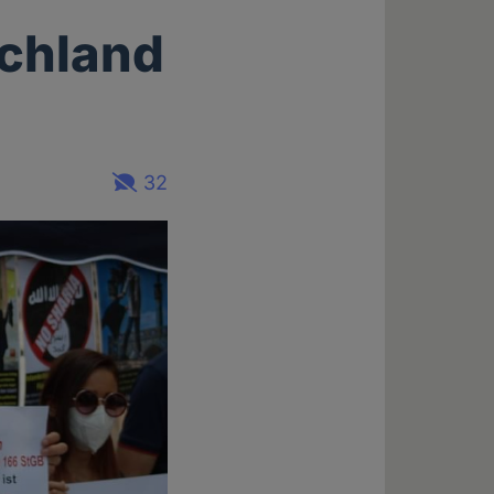
schland
32