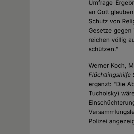
Umfrage-Ergebn
an Gott glauben
Schutz von Reli
Gesetze gegen V
reichen völlig 
schützen."
Werner Koch, Mi
Flüchtlingshilfe 
ergänzt: "Die Ab
Tucholsky) wäre
Einschüchterung
Versammlungsleit
Polizei angezei