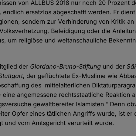
issen von ALLBUS 2018 nur noch 20 Prozent d
, endlich ersatzlos abgeschafft werden. Er dien
gionen, sondern zur Verhinderung von Kritik an 
olksverhetzung, Beleidigung oder die Anleitung
aus, um religiöse und weltanschauliche Bekenntn
tglied der
Giordano-Bruno-Stiftung
und der
Sä
Stuttgart
, der geflüchtete Ex-Muslime wie Abbas
schaffung des 'mittelalterlichen Diktaturparagra
 eine angemessene rechtsstaatliche Reaktion a
sversuche gewaltbereiter Islamisten." Denn ob
er Opfer eines tätlichen Angriffs wurde, ist er 
gt und vom Amtsgericht verurteilt wurde.