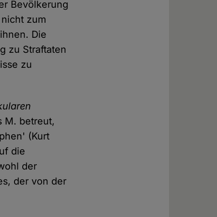
er Bevölkerung
t nicht zum
ihnen. Die
 zu Straftaten
isse zu
kularen
 M. betreut,
phen' (Kurt
uf die
wohl der
es, der von der