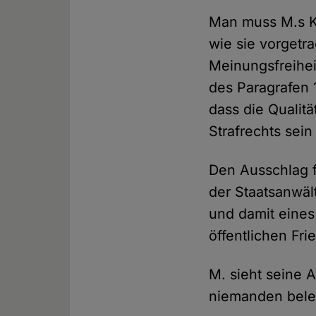
Man muss M.s Kr
wie sie vorgetra
Meinungsfreihei
des Paragrafen 1
dass die Qualit
Strafrechts sein 
Den Ausschlag f
der Staatsanwäl
und damit eines
öffentlichen Fri
M. sieht seine
niemanden belei