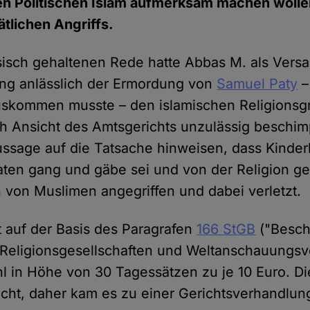
en Politischen Islam aufmerksam machen wolle
ätlichen Angriffs.
rsisch gehaltenen Rede hatte Abbas M. als Vers
ng anlässlich der Ermordung von
Samuel Paty
–
auskommen musste – den islamischen Religionsg
Ansicht des Amtsgerichts unzulässig beschimpf
ssage auf die Tatsache hinweisen, dass Kinderh
aten gang und gäbe sei und von der Religion g
 von Muslimen angegriffen und dabei verletzt.
t auf der Basis des Paragrafen
166 StGB
("Besch
 Religionsgesellschaften und Weltanschauungsv
hl in Höhe von 30 Tagessätzen zu je 10 Euro. D
nicht, daher kam es zu einer Gerichtsverhandlun