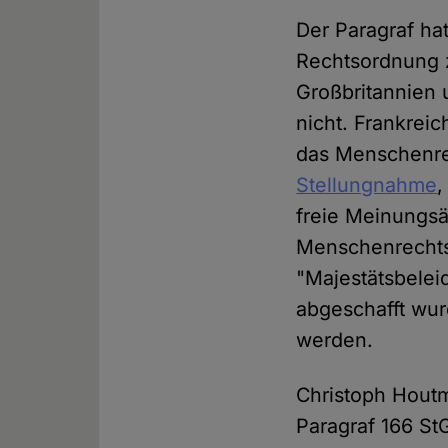
Der Paragraf hat
Rechtsordnung z
Großbritannien
nicht. Frankrei
das Menschenr
Stellungnahme
,
freie Meinungs
Menschenrechtss
"Majestätsbele
abgeschafft wur
werden.
Christoph Hout
Paragraf 166 St