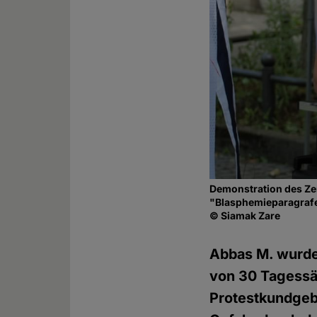
Demonstration des Zen
"Blasphemieparagraf
© Siamak Zare
Abbas M. wurde
von 30 Tagessät
Protestkundgebu