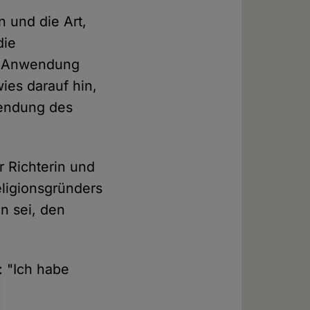
 und die Art,
die
ie Anwendung
wies darauf hin,
wendung des
r Richterin und
eligionsgründers
n sei, den
 "Ich habe