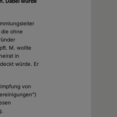
n. Dabei wurde
ammlungsleiter
 die ohne
ründer
t. M. wollte
eirat in
edeckt würde. Er
impfung von
ereinigungen")
iesen
g.