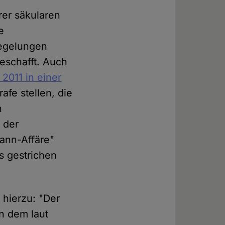
erer säkularen
e
Regelungen
eschafft. Auch
 2011 in einer
afe stellen, die
n
 der
ann-Affäre"
s gestrichen
 hierzu: "Der
n dem laut