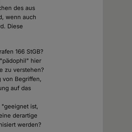
chen des aus
nd, wenn auch
rd. Diese
grafen 166 StGB?
"pädophil" hier
ne zu verstehen?
 von Begriffen,
ung auf das
"geeignet ist,
eine derartige
nisiert werden?