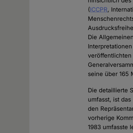
hinsichtlich des
(
ICCPR
, Interna
Menschenrechts
Ausdrucksfreihe
Die Allgemeine
Interpretationen
veröffentlichte
Generalversamml
seine über 165 M
Die detaillierte
umfasst, ist da
den Repräsentan
vorherige Komm
1983 umfasste l