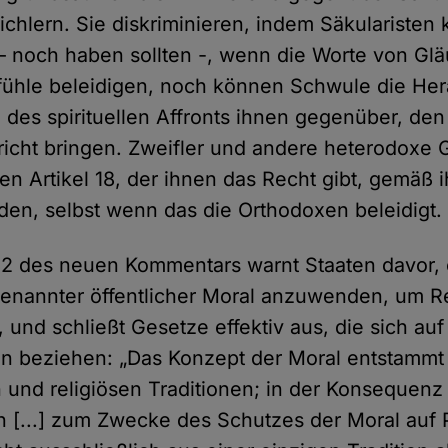
chlern. Sie diskriminieren, indem Säkularisten k
– noch haben sollten -, wenn die Worte von Glä
fühle beleidigen, noch können Schwule die He
 des spirituellen Affronts ihnen gegenüber, den 
Gericht bringen. Zweifler und andere heterodoxe
nen Artikel 18, der ihnen das Recht gibt, gemäß
den, selbst wenn das die Orthodoxen beleidigt.
32 des neuen Kommentars warnt Staaten davor,
enannter öffentlicher Moral anzuwenden, um Re
 und schließt Gesetze effektiv aus, die sich au
on beziehen: „Das Konzept der Moral entstammt 
 und religiösen Traditionen; in der Konsequen
[...] zum Zwecke des Schutzes der Moral auf P