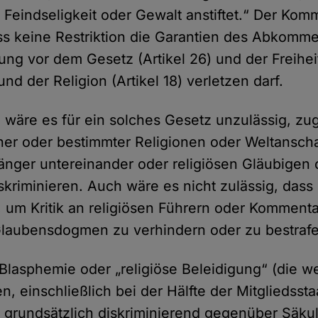
 Feindseligkeit oder Gewalt anstiftet.“ Der Kom
ss keine Restriktion die Garantien des Abkomm
ung vor dem Gesetz (Artikel 26) und der Freihe
d der Religion (Artikel 18) verletzen darf.
 wäre es für ein solches Gesetz unzulässig, zu
ner oder bestimmter Religionen oder Weltansc
nger untereinander oder religiösen Gläubigen 
skriminieren. Auch wäre es nicht zulässig, dass
 um Kritik an religiösen Führern oder Kommenta
Glaubensdogmen zu verhindern oder zu bestraf
lasphemie oder „religiöse Beleidigung“ (die we
, einschließlich bei der Hälfte der Mitgliedsst
d grundsätzlich diskriminierend gegenüber Säku