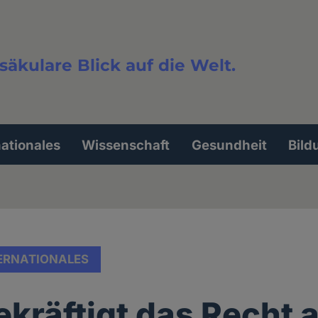
säkulare Blick auf die Welt.
extsuche
nationales
Wissenschaft
Gesundheit
Bild
ERNATIONALES
kräftigt das Recht 