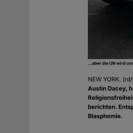
…aber die UN wird uns
NEW YORK. (rd
Austin Dacey, ha
Religionsfreihe
berichten. Ent
Blasphemie.