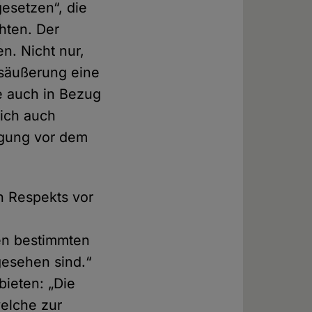
esetzen“, die
chten. Der
. Nicht nur,
gsäußerung eine
ie auch in Bezug
sich auch
tigung vor dem
n Respekts vor
en bestimmten
gesehen sind.“
bieten: „Die
welche zur