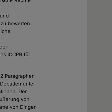
itische Rechte
s
 und
 zu bewerten.
liche
t
der
des ICCPR für
 52 Paragraphen
 Debatten unter
tionen. Der
äußerung von
nahme von Dingen