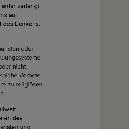
mentar verlangt
ens auf
it des Denkens,
gunsten oder
hauungssysteme
oder nicht
 solche Verbote
re zu religiösen
en.
ltweit
aaten des
laristen und