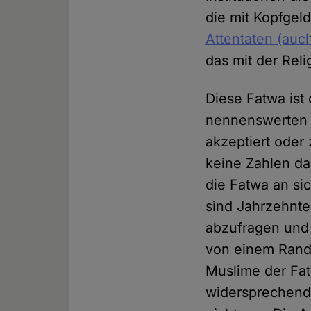
die mit Kopfgel
Attentaten (auc
das mit der Reli
Diese Fatwa ist
nennenswerten T
akzeptiert oder
keine Zahlen dar
die Fatwa an sic
sind Jahrzehnte 
abzufragen und 
von einem Rand
Muslime der Fa
widersprechende