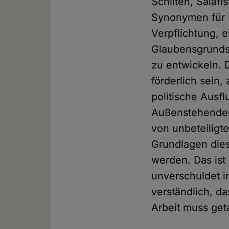
Schiiten, Salafi
Synonymen für 
Verpflichtung, 
Glaubensgrundsä
zu entwickeln.
förderlich sein,
politische Ausfl
Außenstehenden 
von unbeteiligte
Grundlagen dies
werden. Das ist 
unverschuldet 
verständlich, d
Arbeit muss ge