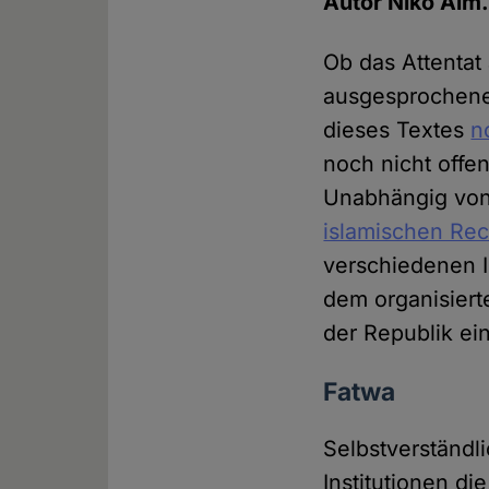
Autor Niko Alm
Ob das Attentat
ausgesprochene
dieses Textes
n
noch nicht offen
Unabhängig von 
islamischen Rec
verschiedenen I
dem organisiert
der Republik ei
Fatwa
Selbstverständl
Institutionen di