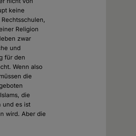
er nicht von
upt keine
, Rechtsschulen,
einer Religion
nleben zwar
iche und
ng für den
icht. Wenn also
n müssen die
ngeboten
Islams, die
und es ist
n wird. Aber die