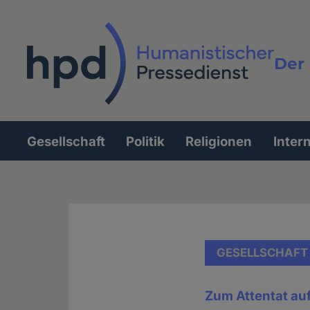
Direkt
zum
Inhalt
Der 
Vollt
Gesellschaft
Politik
Religionen
Inter
Hauptnavigation
GESELLSCHAFT
Zum Attentat au