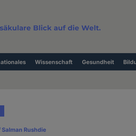
säkulare Blick auf die Welt.
extsuche
nationales
Wissenschaft
Gesundheit
Bild
f Salman Rushdie