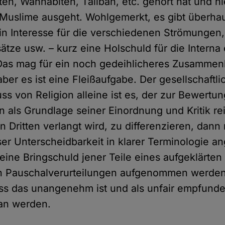
sten, Wahhabiten, Taliban, etc. gehört hat und hi
Muslime ausgeht. Wohlgemerkt, es gibt überha
ein Interesse für die verschiedenen Strömungen
tze usw. – kurz eine Holschuld für die Interna 
 Das mag für ein noch gedeihlicheres Zusamme
 aber es ist eine Fleißaufgabe. Der gesellschaftl
uss von Religion alleine ist es, der zur Bewertu
als Grundlage seiner Einordnung und Kritik re
n Dritten verlangt wird, zu differenzieren, dan
er Unterscheidbarkeit in klarer Terminologie a
eine Bringschuld jener Teile eines aufgeklärten 
in Pauschalverurteilungen aufgenommen werden 
ass das unangenehm ist und als unfair empfunde
tan werden.