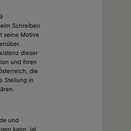
9
beim Schreiben
at seine Motive
genüber.
xistenz dieser
gion und ihren
sterreich, die
e Stellung in
lären.
nde und
ngen kann, ist,