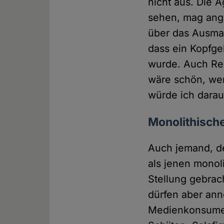
nicht aus. Die 
sehen, mag ange
über das Ausmaß
dass ein Kopfge
wurde. Auch Rea
wäre schön, wen
würde ich darauf
Monolithische
Auch jemand, der
als jenen monoli
Stellung gebrac
dürfen aber ann
Medienkonsumen