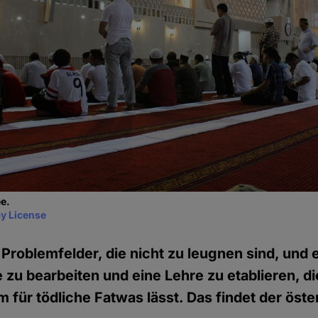
ee.
y License
 Problemfelder, die nicht zu leugnen sind, und e
 zu bearbeiten und eine Lehre zu etablieren, di
m für tödliche Fatwas lässt. Das findet der öst