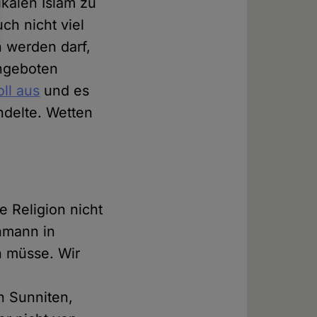
ikalen Islam zu
ch nicht viel
n werden darf,
angeboten
oll aus
und es
delte. Wetten
e Religion nicht
ohmann in
n müsse. Wir
n Sunniten,