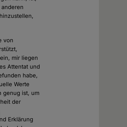
u anderen
hinzustellen,
e von
stützt,
ein, mir liegen
ses Attentat und
gefunden habe,
tuelle Werte
n genug ist, um
eit der
nd Erklärung