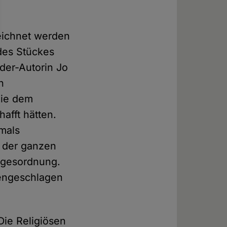
eichnet werden
des Stückes
der-Autorin Jo
n
die dem
hafft hätten.
amals
n der ganzen
agesordnung.
mengeschlagen
Die Religiösen