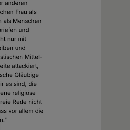
er anderen
schen Frau als
ten als Menschen
briefen und
ht nur mit
eiben und
stischen Mittel-
ite attackiert,
ische Gläubige
r es sind, die
gene religiöse
reie Rede nicht
ass vor allem die
n."