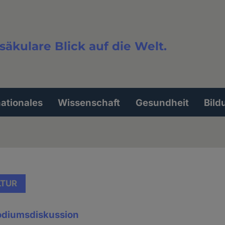
säkulare Blick auf die Welt.
extsuche
nationales
Wissenschaft
Gesundheit
Bild
LTUR
Podiumsdiskussion