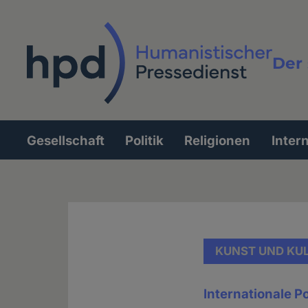
Direkt
zum
Inhalt
Der 
Vollt
Gesellschaft
Politik
Religionen
Inter
Hauptnavigation
KUNST UND KU
Internationale 