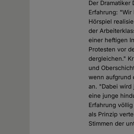
Der Dramatiker 
Erfahrung: "Wir
Hörspiel realisi
der Arbeiterkla
einer heftigen I
Protesten vor 
dergleichen." K
und Oberschicht.
wenn aufgrund d
an. "Dabei wird 
eine junge hindu
Erfahrung völli
als Prinzip vert
Stimmen der unt