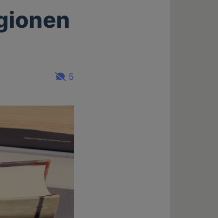
igionen
5