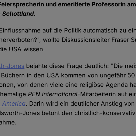
eiersprecherin und emeritierte Professorin a
 Schottland
.
 Einflussnahme auf die Politik automatisch zu ei
erverboten?", wollte Diskussionsleiter Fraser 
 die USA wissen.
h-Jones
bejahte diese Frage deutlich: "Die me
 Büchern in den USA kommen von ungefähr 50
onen, von denen viele eine religiöse Agenda h
 ehemalige
PEN International
-Mitarbeiterin auf e
 America
. Darin wird ein deutlicher Anstieg v
adsworth-Jones betont den christlich-konservati
nahme.