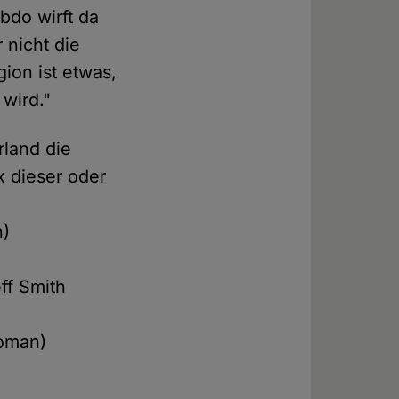
bdo wirft da
 nicht die
gion ist etwas,
 wird."
rland die
 dieser oder
n)
ff Smith
Roman)