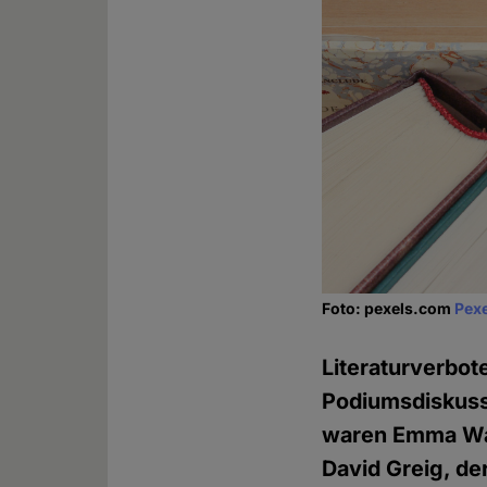
Foto: pexels.com
Pexe
Literaturverbo
Podiumsdiskuss
waren Emma W
David Greig, de