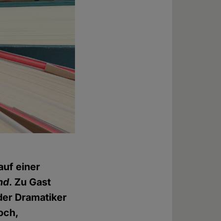
auf einer
nd
. Zu Gast
 der Dramatiker
och,