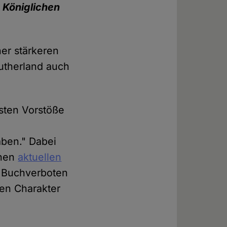
m
Königlichen
ner stärkeren
Sutherland auch
isten Vorstöße
aben." Dabei
inen
aktuellen
on Buchverboten
ven Charakter