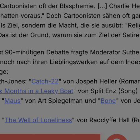
 Cartoonisten oft der Blasphemie. […] Charlie He
hatten voraus." Doch Cartoonisten sähen oft gar
als Ziel, sondern die Macht, die sie ausübt: "Reli
as ist der Grund, warum sie zum Ziel der Satire
t 90-minütigen Debatte fragte Moderator Suthe
noch nach ihren Lieblingswerken auf dem Index
ge:
h-Jones: "
Catch-22
" von Jospeh Heller (Roma
x Months in a Leaky Boat
" von Split Enz (Song)
 "
Maus
" von Art Spiegelman und "
Bone
" von Je
 "
The Well of Loneliness
" von Radclyffe Hall (