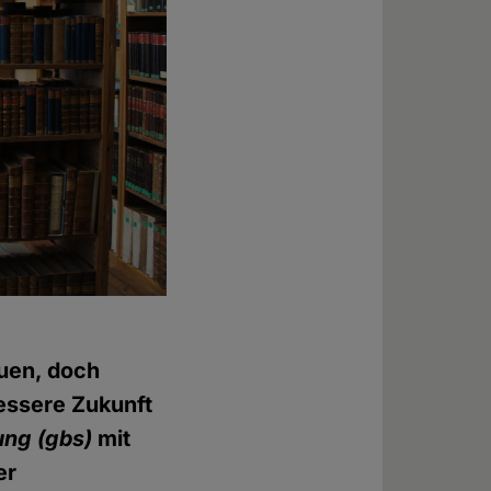
auen, doch
essere Zukunft
ung
(gbs)
mit
er