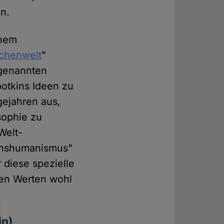
on.
inem
schenwelt
"
ogenannten
potkins Ideen zu
lgejahren aus,
sophie zu
Welt-
ranshumanismus"
 diese spezielle
en Werten wohl
in)