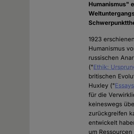
Humanismus" ei
Weltuntergangss
Schwerpunktth
1923 erschienen
Humanismus von
russischen Anar
("
Ethik: Ursprun
britischen Evol
Huxley ("
Essays
für die Verwirk
keineswegs übe
zurückgreifen ka
entwickelt habe
um Ressourcen o