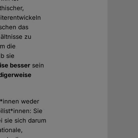
thischer,
eiterentwickeln
nschen das
ältnisse zu
um die
b sie
ise besser
sein
digerweise
st*innen weder
list*innen: Sie
i sie sich darum
tionale,