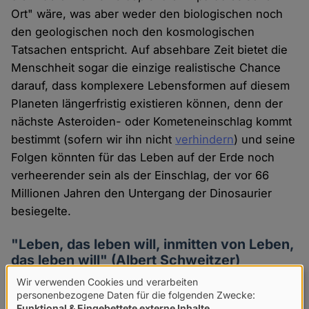
Ort" wäre, was aber weder den biologischen noch
den geologischen noch den kosmologischen
Tatsachen entspricht. Auf absehbare Zeit bietet die
Menschheit sogar die einzige realistische Chance
darauf, dass komplexere Lebensformen auf diesem
Planeten längerfristig existieren können, denn der
nächste Asteroiden- oder Kometeneinschlag kommt
bestimmt (sofern wir ihn nicht
verhindern
) und seine
Folgen könnten für das Leben auf der Erde noch
verheerender sein als der Einschlag, der vor 66
Millionen Jahren den Untergang der Dinosaurier
besiegelte.
"Leben, das leben will, inmitten von Leben,
das leben will" (Albert Schweitzer)
Wir verwenden Cookies und verarbeiten
Verwendung
Wie schon Kropotkin und Huxley gezeigt haben,
personenbezogene Daten für die folgenden Zwecke:
Funktional & Eingebettete externe Inhalte
.