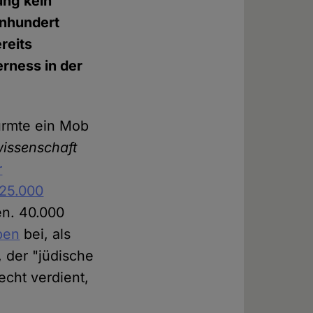
ung kein
inhundert
reits
rness in der
ürmte ein Mob
lwissenschaft
r
 25.000
en. 40.000
ben
bei, als
 der "jüdische
echt verdient,