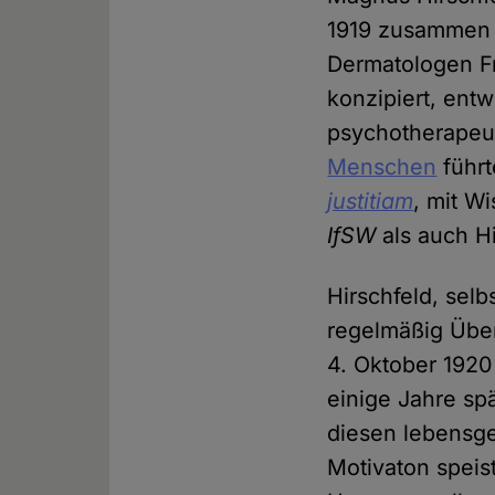
1919 zusammen 
Dermatologen Fr
konzipiert, entw
psychotherapeut
Menschen
führt
justitiam
, mit W
IfSW
als auch H
Hirschfeld, sel
regelmäßig Über
4. Oktober 1920 
einige Jahre sp
diesen lebensge
Motivaton speis