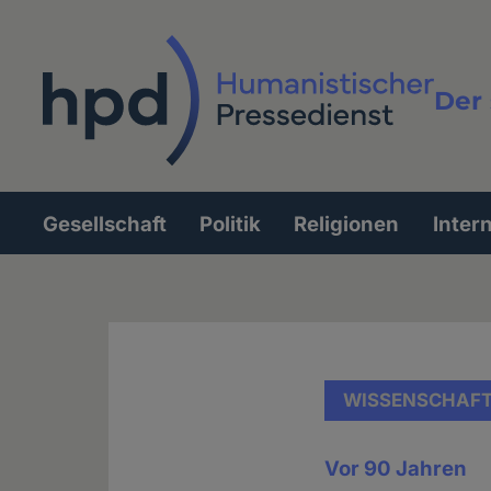
Direkt
zum
Inhalt
Der 
Vollt
Gesellschaft
Politik
Religionen
Inter
Hauptnavigation
WISSENSCHAF
Vor 90 Jahren