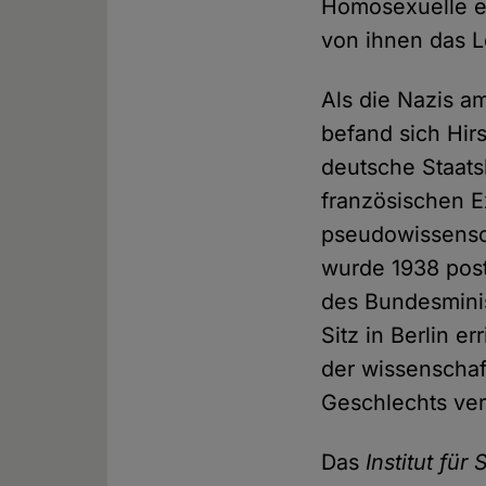
Homosexuelle ei
von ihnen das 
Als die Nazis a
befand sich Hir
deutsche Staats
französischen Ex
pseudowissensch
wurde 1938 post
des Bundesminis
Sitz in Berlin e
der wissenschaf
Geschlechts ver
Das
Institut fü