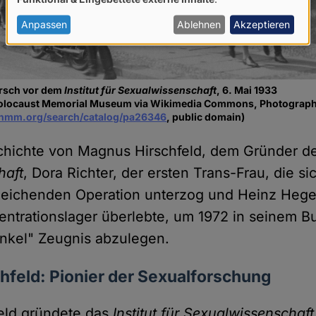
von
personenbezogenen
Anpassen
Ablehnen
Akzeptieren
Daten
und
Cookies
arsch vor dem
Institut für Sexualwissenschaft
, 6. Mai 1933
 Holocaust Memorial Museum via Wikimedia Commons, Photograp
ushmm.org/search/catalog/pa26346
, public domain)
schichte von Magnus Hirschfeld, dem Gründer 
haft
, Dora Richter, der ersten Trans-Frau, die si
leichenden Operation unterzog und Heinz Hege
entrationslager überlebte, um 1972 in seinem 
nkel" Zeugnis abzulegen.
feld: Pionier der Sexualforschung
eld gründete das
Institut für Sexualwissenschaft