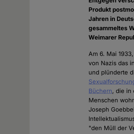
Entgegen versch
Produkt postmod
Jahren in Deutsc
gesammeltes Wi
Weimarer Repub
Am 6. Mai 1933,
von Nazis das i
und plünderte d
Sexualforschun
Büchern
, die i
Menschen wohnt
Joseph Goebbels
Intellektualismu
"den Müll der V