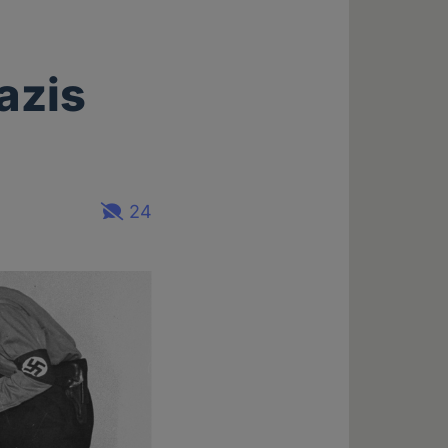
azis
24