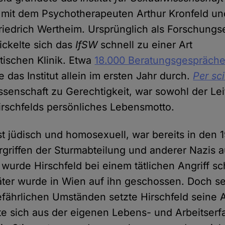
mit dem Psychotherapeuten Arthur Kronfeld u
iedrich Wertheim. Ursprünglich als Forschungs
ickelte sich das
IfSW
schnell zu einer Art
ischen Klinik. Etwa
18.000 Beratungsgespräche
e das Institut allein im ersten Jahr durch.
Per sc
issenschaft zu Gerechtigkeit, war sowohl der Le
irschfelds persönliches Lebensmotto.
bst jüdisch und homosexuell, war bereits in den
griffen der Sturmabteilung und anderer Nazis 
wurde Hirschfeld bei einem tätlichen Angriff sc
äter wurde in Wien auf ihn geschossen. Doch se
fährlichen Umständen setzte Hirschfeld seine Ar
te sich aus der eigenen Lebens- und Arbeitser