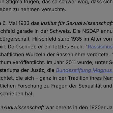
n Stigma trugen, das so schwer wog, dass sich 
Leben zu nehmen versuchte.
m 6. Mai 1933 das
Institut für Sexualwissenschaft
schfeld gerade in der Schweiz. Die NSDAP annul
bürgerschaft, Hirschfeld starb 1935 im Alter vo
il. Dort schrieb er ein letztes Buch, "
Rassismus
aftlichen Wurzeln der Rassenlehre verortete.
hum veröffentlicht. Im Jahr 2011 wurde, unter S
teriums der Justiz, die
Bundesstiftung Magnus 
rrichtet, die sich – ganz in der Tradition ihres N
tlichen Forschung zu Fragen der Sexualität und
schrieben hat.
r Sexualwissenschaft
war bereits in den 1920er J