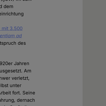
nd dem
einrichtung
 mit 3.500
ientiam ad
itspruch des
 1920er Jahren
ausgesetzt. Am
hwer verletzt,
lbst unter
beit fort. Seine
fahrung, dernach