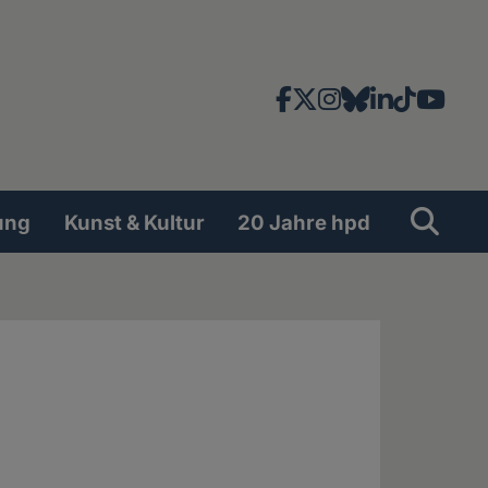
Facebook
X
Instagram
Bluesky
LinkedIn
TikTok
YouT
News-
und
Social
Suche
Su
ung
Kunst & Kultur
20 Jahre hpd
Network