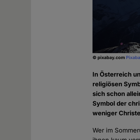
© pixabay.com
Pixaba
In Österreich un
religiösen Sym
sich schon alle
Symbol der chri
weniger Christe
Wer im Sommeru