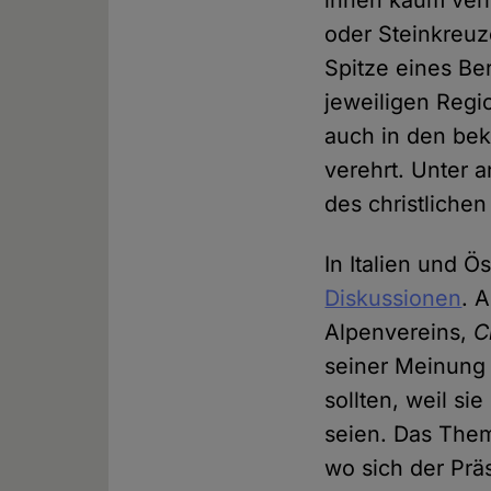
ihnen kaum ver
oder Steinkreuz
Spitze eines Be
jeweiligen Regio
auch in den be
verehrt. Unter 
des christliche
In Italien und Ö
Diskussionen
. 
Alpenvereins,
C
seiner Meinung 
sollten, weil s
seien. Das Them
wo sich der Prä