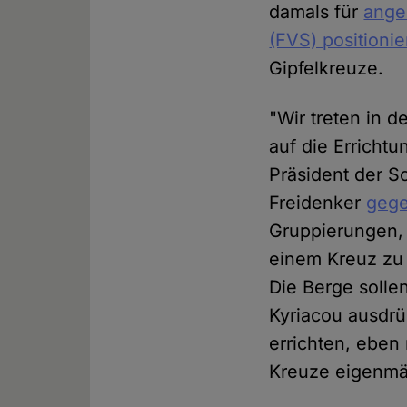
damals für
ange
(FVS) positioni
Gipfelkreuze.
"Wir treten in d
auf die Errichtu
Präsident der S
Freidenker
geg
Gruppierungen, 
einem Kreuz zu 
Die Berge solle
Kyriacou ausdrü
errichten, eben
Kreuze eigenmäc