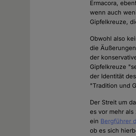
Ermacora, ebenf
wenn auch wenig
Gipfelkreuze, d
Obwohl also kei
die Äußerunge
der konservativ
Gipfelkreuze "se
der Identität de
"Tradition und 
Der Streit um d
es vor mehr als
ein
Bergführer d
ob es sich hier