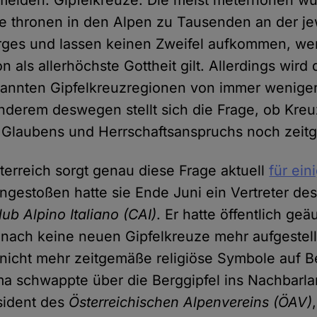
meiden: Gipfelkreuze. Die meist meterhohen wu
e thronen in den Alpen zu Tausenden an der je
rges und lassen keinen Zweifel aufkommen, wer
n als allerhöchste Gottheit gilt. Allerdings wird 
kannten Gipfelkreuzregionen von immer wenig
anderem deswegen stellt sich die Frage, ob Kre
n Glaubens und Herrschaftsanspruchs noch zeit
sterreich sorgt genau diese Frage aktuell
für ein
Angestoßen hatte sie Ende Juni ein Vertreter des
lub Alpino Italiano (CAI)
. Er hatte öffentlich geä
nach keine neuen Gipfelkreuze mehr aufgestel
ie nicht mehr zeitgemäße religiöse Symbole auf 
a schwappte über die Berggipfel ins Nachbarla
sident des
Österreichischen Alpenvereins (ÖAV)