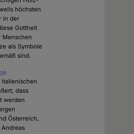
chtigen Holz-
weils höchsten
 in der
diese Gottheit
er Menschen
uze als Symbole
gemäß sind.
ige
 italienischen
ußert, dass
lt werden
Bergen
nd Österreich,
, Andreas