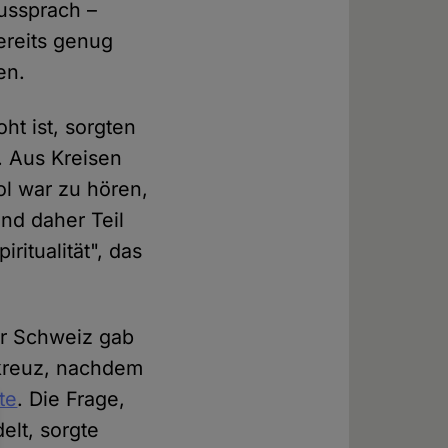
ussprach –
ereits genug
rden.
ht ist, sorgten
. Aus Kreisen
ol war zu hören,
und daher Teil
ritualität", das
er Schweiz gab
lkreuz, nachdem
te
. Die Frage,
lt, sorgte