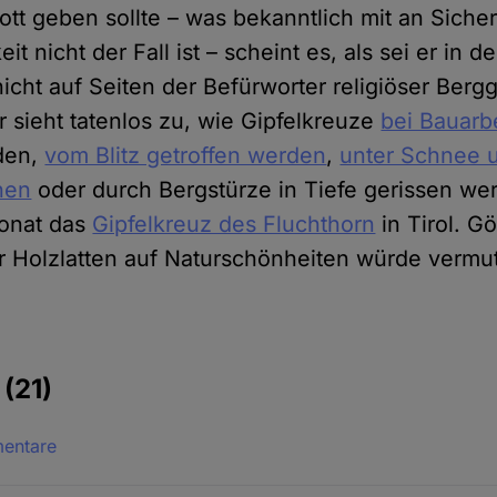
Gott geben sollte – was bekanntlich mit an Siche
t nicht der Fall ist – scheint es, als sei er in d
cht auf Seiten der Befürworter religiöser Bergg
r sieht tatenlos zu, wie Gipfelkreuze
bei Bauarb
den,
vom Blitz getroffen werden
,
unter Schnee u
hen
oder durch Bergstürze in Tiefe gerissen wer
onat das
Gipfelkreuz des Fluchthorn
in Tirol. Gö
r Holzlatten auf Naturschönheiten würde vermut
e
(21)
mentare