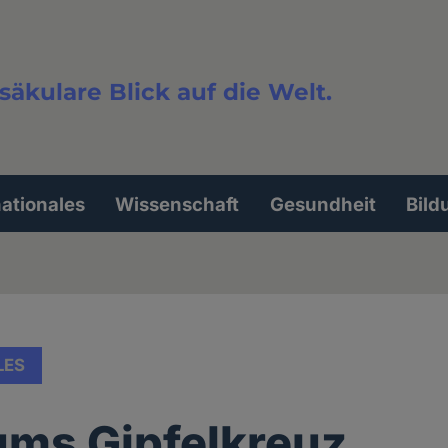
säkulare Blick auf die Welt.
extsuche
nationales
Wissenschaft
Gesundheit
Bild
LES
 ums Gipfelkreuz