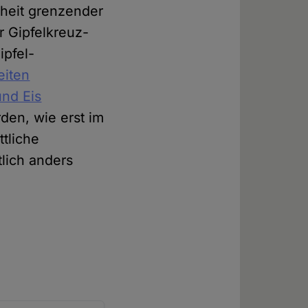
rheit grenzender
er Gipfelkreuz-
ipfel-
eiten
nd Eis
den, wie erst im
ttliche
lich anders