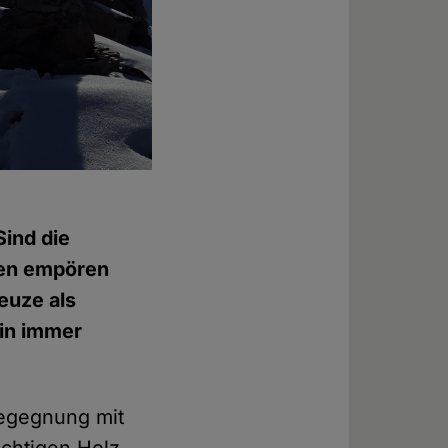
Sind die
ten empören
reuze als
rin immer
Begegnung mit