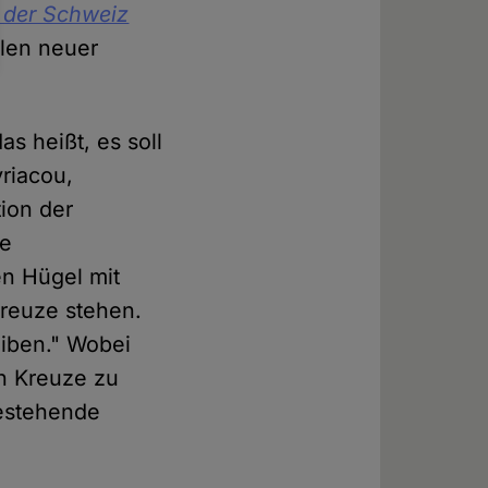
 der Schweiz
llen neuer
as heißt, es soll
yriacou,
ion der
he
en Hügel mit
Kreuze stehen.
eiben." Wobei
en Kreuze zu
bestehende