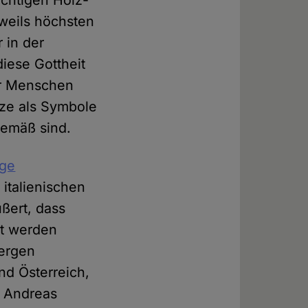
chtigen Holz-
weils höchsten
 in der
diese Gottheit
er Menschen
uze als Symbole
gemäß sind.
ige
 italienischen
ußert, dass
lt werden
Bergen
nd Österreich,
, Andreas