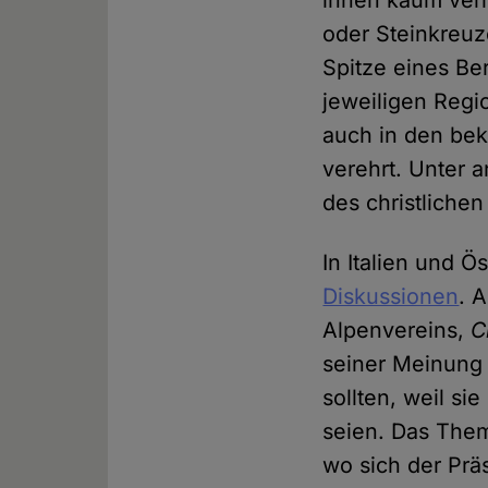
ihnen kaum ver
oder Steinkreuz
Spitze eines Be
jeweiligen Regio
auch in den be
verehrt. Unter 
des christliche
In Italien und Ö
Diskussionen
. 
Alpenvereins,
C
seiner Meinung 
sollten, weil s
seien. Das Them
wo sich der Prä