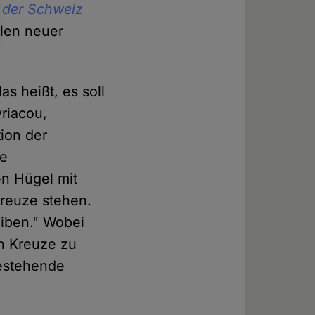
 der Schweiz
llen neuer
as heißt, es soll
yriacou,
ion der
he
en Hügel mit
Kreuze stehen.
eiben." Wobei
en Kreuze zu
bestehende