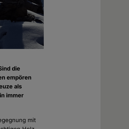
Sind die
ten empören
reuze als
rin immer
Begegnung mit