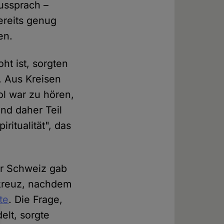
ussprach –
ereits genug
rden.
ht ist, sorgten
. Aus Kreisen
ol war zu hören,
und daher Teil
ritualität", das
er Schweiz gab
lkreuz, nachdem
te
. Die Frage,
lt, sorgte