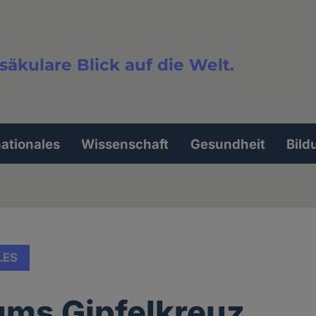
säkulare Blick auf die Welt.
extsuche
nationales
Wissenschaft
Gesundheit
Bild
LES
 ums Gipfelkreuz