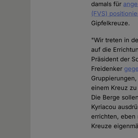
damals für
ange
(FVS) positioni
Gipfelkreuze.
"Wir treten in d
auf die Errichtu
Präsident der S
Freidenker
geg
Gruppierungen, 
einem Kreuz zu 
Die Berge solle
Kyriacou ausdrü
errichten, eben
Kreuze eigenmäc