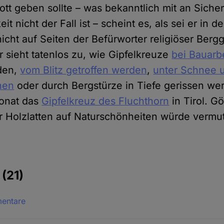
Gott geben sollte – was bekanntlich mit an Siche
t nicht der Fall ist – scheint es, als sei er in d
cht auf Seiten der Befürworter religiöser Bergg
r sieht tatenlos zu, wie Gipfelkreuze
bei Bauarb
den,
vom Blitz getroffen werden
,
unter Schnee u
hen
oder durch Bergstürze in Tiefe gerissen wer
onat das
Gipfelkreuz des Fluchthorn
in Tirol. Gö
r Holzlatten auf Naturschönheiten würde vermut
e
(21)
mentare