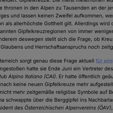
meiden: Gipfelkreuze. Die meist meterhohen wu
e thronen in den Alpen zu Tausenden an der je
rges und lassen keinen Zweifel aufkommen, wer
n als allerhöchste Gottheit gilt. Allerdings wird 
kannten Gipfelkreuzregionen von immer wenig
anderem deswegen stellt sich die Frage, ob Kre
n Glaubens und Herrschaftsanspruchs noch zeit
sterreich sorgt genau diese Frage aktuell
für ein
Angestoßen hatte sie Ende Juni ein Vertreter des
lub Alpino Italiano (CAI)
. Er hatte öffentlich geä
nach keine neuen Gipfelkreuze mehr aufgestel
ie nicht mehr zeitgemäße religiöse Symbole auf 
a schwappte über die Berggipfel ins Nachbarla
sident des
Österreichischen Alpenvereins (ÖAV)