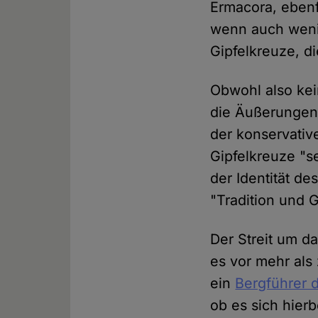
Ermacora, ebenf
wenn auch wenig
Gipfelkreuze, d
Obwohl also kei
die Äußerunge
der konservativ
Gipfelkreuze "se
der Identität de
"Tradition und 
Der Streit um d
es vor mehr als
ein
Bergführer d
ob es sich hier