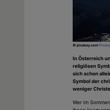
© pixabay.com
Pixaba
In Österreich un
religiösen Sym
sich schon alle
Symbol der chri
weniger Christe
Wer im Sommeru