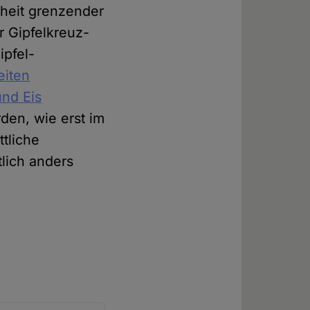
rheit grenzender
er Gipfelkreuz-
ipfel-
eiten
nd Eis
den, wie erst im
ttliche
lich anders