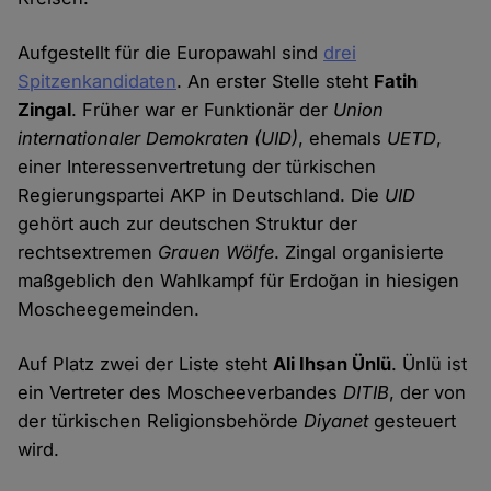
Aufgestellt für die Europawahl sind
drei
Spitzenkandidaten
. An erster Stelle steht
Fatih
Zingal
. Früher war er Funktionär der
Union
internationaler Demokraten
(UID)
, ehemals
UETD
,
einer Interessenvertretung der türkischen
Regierungspartei AKP in Deutschland. Die
UID
gehört auch zur deutschen Struktur der
rechtsextremen
Grauen Wölfe
. Zingal organisierte
maßgeblich den Wahlkampf für Erdoğan in hiesigen
Moscheegemeinden.
Auf Platz zwei der Liste steht
Ali Ihsan Ünlü
. Ünlü ist
ein Vertreter des Moscheeverbandes
DITIB
, der von
der türkischen Religionsbehörde
Diyanet
gesteuert
wird.