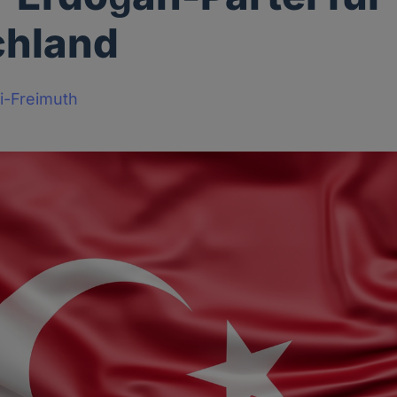
chland
i-Freimuth