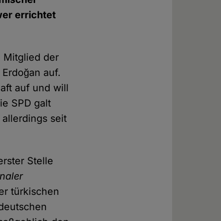
er errichtet
 Mitglied der
 Erdoğan auf.
t auf und will
ie SPD galt
t allerdings seit
erster Stelle
naler
er türkischen
 deutschen