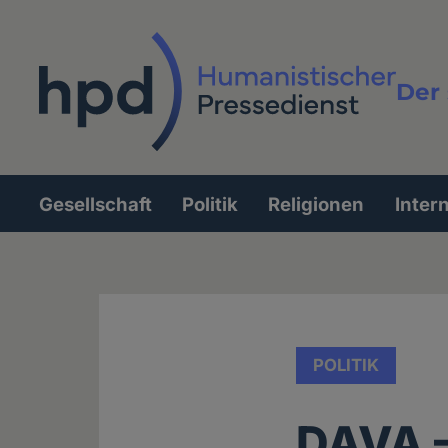
Direkt
zum
Inhalt
Der 
Vollt
Gesellschaft
Politik
Religionen
Inter
Hauptnavigation
POLITIK
DAVA –