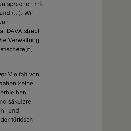
en sprechen mit
und (…). Wir
 von
a. DAVA strebt
che Verwaltung"
istischere[n]
er Vielfalt von
rhaben keine
verbleiben
und säkulare
eh- und
der türkisch-