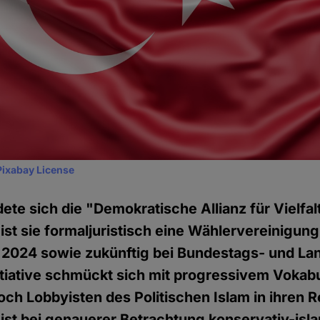
Pixabay License
ete sich die "Demokratische Allianz für Vielfa
ist sie formaljuristisch eine Wählervereinigung
 2024 sowie zukünftig bei Bundestags- und L
nitiative schmückt sich mit progressivem Vokabu
ch Lobbyisten des Politischen Islam in ihren R
st bei genauerer Betrachtung konservativ-isl