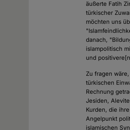
äußerte Fatih Z
türkischer Zuw
möchten uns übe
"Islamfeindlichk
danach, "Bildun
islampolitisch m
und positivere[n
Zu fragen wäre, 
türkischen Einw
Rechnung getrag
Jesiden, Alevit
Kurden, die ihre
Angelpunkt poli
islamischen Syn