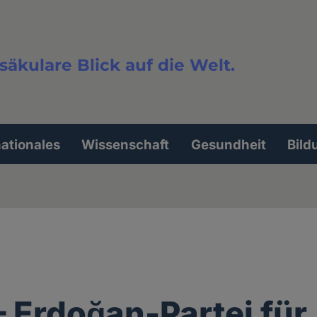
säkulare Blick auf die Welt.
extsuche
nationales
Wissenschaft
Gesundheit
Bild
 Erdoğan-Partei für