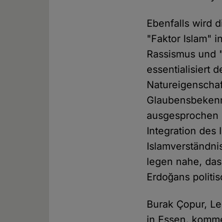
Ebenfalls wird d
"Faktor Islam" in
Rassismus und 
essentialisiert 
Natureigenschaf
Glaubensbekennt
ausgesprochen i
Integration des
Islamverständni
legen nahe, da
Erdoğans politi
Burak Çopur, Le
in Essen, komme