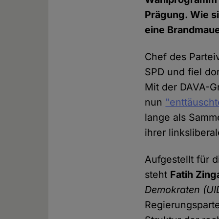
Prägung. Wie si
eine Brandmaue
Chef des Partei
SPD und fiel do
Mit der DAVA-Gr
nun
"enttäuscht
lange als Samm
ihrer linkslibe
Aufgestellt für
steht
Fatih Zing
Demokraten
(UI
Regierungsparte