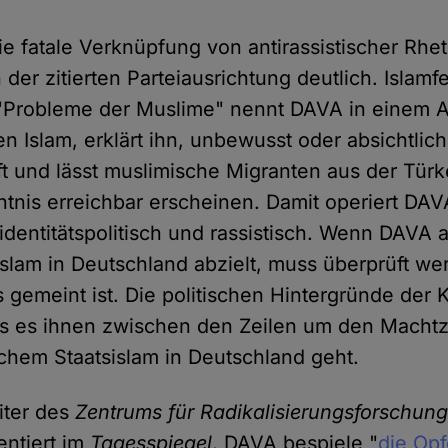
ie fatale Verknüpfung von antirassistischer Rhe
 der zitierten Parteiausrichtung deutlich. Islamfe
"Probleme der Muslime" nennt DAVA in einem 
den Islam, erklärt ihn, unbewusst oder absichtlich
t und lässt muslimische Migranten aus der Türk
nis erreichbar erscheinen. Damit operiert DAV
dentitätspolitisch und rassistisch. Wenn DAVA a
 Islam in Deutschland abzielt, muss überprüft w
s gemeint ist. Die politischen Hintergründe der
ss es ihnen zwischen den Zeilen um den Mach
schem Staatsislam in Deutschland geht.
iter des
Zentrums für Radikalisierungsforschun
ntiert im
Tagesspiegel
, DAVA bespiele "
die Opf