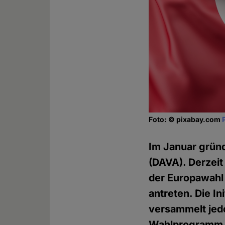
Foto: © pixabay.com
Im Januar gründ
(DAVA). Derzeit 
der Europawahl
antreten. Die I
versammelt jedo
Wahlprogramm i