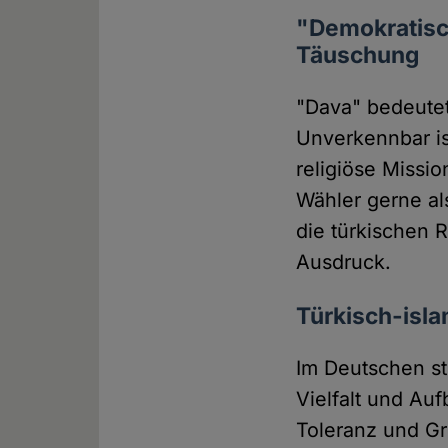
"Demokratisch
Täuschung
"Dava" bedeutet
Unverkennbar is
religiöse Missio
Wähler gerne a
die türkischen 
Ausdruck.
Türkisch-isla
Im Deutschen st
Vielfalt und Auf
Toleranz und G