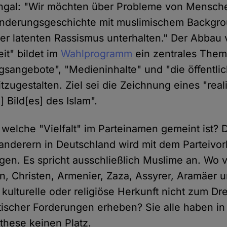
ingal: "Wir möchten über Probleme von Mensch
anderungsgeschichte mit muslimischem Backgro
r latenten Rassismus unterhalten." Der Abbau
eit" bildet im
Wahlprogramm
ein zentrales Them
gsangebote", "Medieninhalte" und "die öffentli
itzugestalten. Ziel sei die Zeichnung eines "real
] Bild[es] des Islam".
welche "Vielfalt" im Parteinamen gemeint ist? D
anderern in Deutschland wird mit dem Parteivo
en. Es spricht ausschließlich Muslime an. Wo 
en, Christen, Armenier, Zaza, Assyrer, Aramäer 
 kulturelle oder religiöse Herkunft nicht zum Dr
tischer Forderungen erheben? Sie alle haben in 
these keinen Platz.