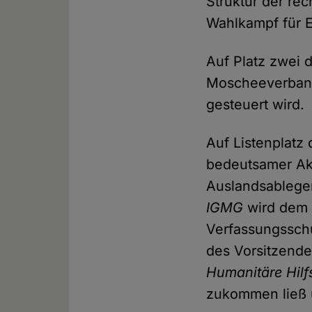
Struktur der re
Wahlkampf für 
Auf Platz zwei d
Moscheeverba
gesteuert wird.
Auf Listenplatz 
bedeutsamer Ak
Auslandsableger
IGMG
wird dem 
Verfassungsschu
des Vorsitzende
Humanitäre Hilf
zukommen ließ 