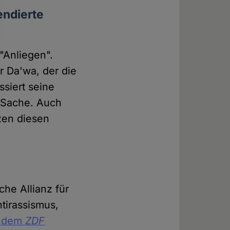
endierte
"Anliegen".
r Da'wa, der die
ssiert seine
 Sache. Auch
en diesen
he Allianz für
ntirassismus,
t dem
ZDF