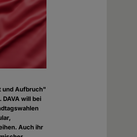
lt und Aufbruch"
. DAVA will bei
andtagswahlen
lar,
eihen. Auch ihr
amischer