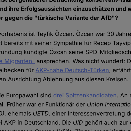
nd ihre Erfolgsaussichten einzuschätzen und w
r gegen die "türkische Variante der AfD"?
vorhabens ist Teyfik Özcan. Özcan war 30 Jahre
rt bereits mit seiner Sympathie für Recep Tayyip
ündung kündigte Özcan seine SPD-Mitgliedschaf
e Migranten"
ansprechen. Was nicht wundert: D
elbecken für
AKP-nahe Deutsch-Türken
, erfähr
ralen Ausrichtung Ablehnung aus diesen Kreisen.
 die Europawahl sind
drei Spitzenkandidaten
. An 
al
. Früher war er Funktionär der
Union internatio
D)
, ehemals
UETD
, einer Interessenvertretung d
i AKP in Deutschland. Die
UID
gehört auch zur