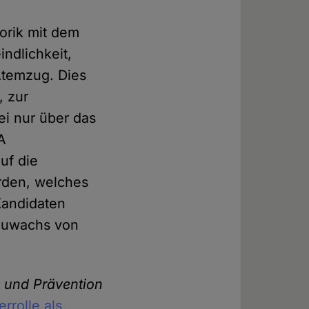
torik mit dem
indlichkeit,
Atemzug. Dies
, zur
ei nur über das
A
uf die
erden, welches
 Kandidaten
tzuwachs von
g und Prävention
errolle als