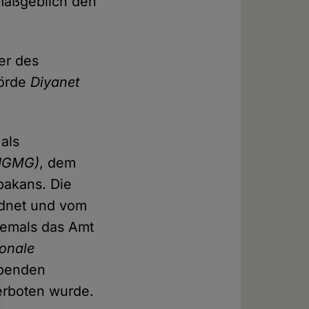
 maßgeblich den
ter des
hörde
Diyanet
 als
(IGMG)
, dem
bakans. Die
rdnet und vom
hemals das Amt
ionale
penden
erboten wurde.