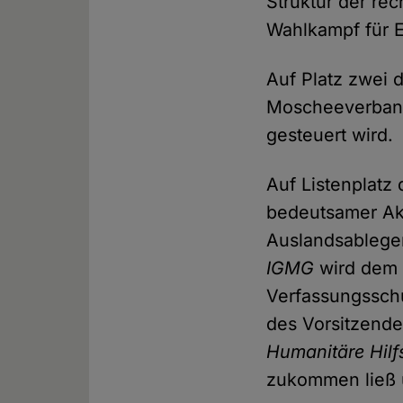
Struktur der re
Wahlkampf für 
Auf Platz zwei d
Moscheeverba
gesteuert wird.
Auf Listenplatz 
bedeutsamer Ak
Auslandsableger
IGMG
wird dem 
Verfassungsschu
des Vorsitzende
Humanitäre Hilf
zukommen ließ 