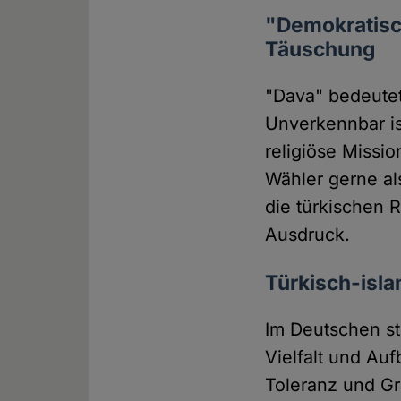
"Demokratisch
Täuschung
"Dava" bedeutet
Unverkennbar is
religiöse Missio
Wähler gerne a
die türkischen 
Ausdruck.
Türkisch-isla
Im Deutschen st
Vielfalt und Auf
Toleranz und G