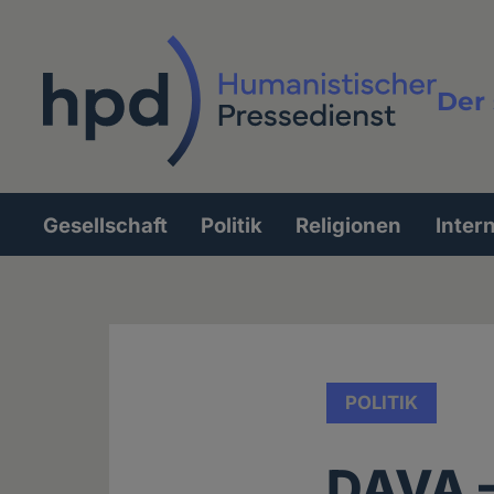
Direkt
zum
Inhalt
Der 
Vollt
Gesellschaft
Politik
Religionen
Inter
Hauptnavigation
POLITIK
DAVA –