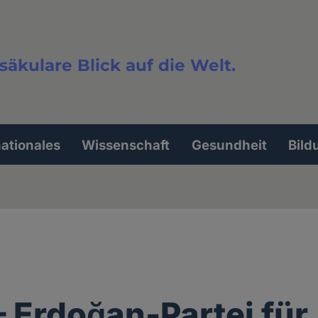
säkulare Blick auf die Welt.
extsuche
nationales
Wissenschaft
Gesundheit
Bild
 Erdoğan-Partei für