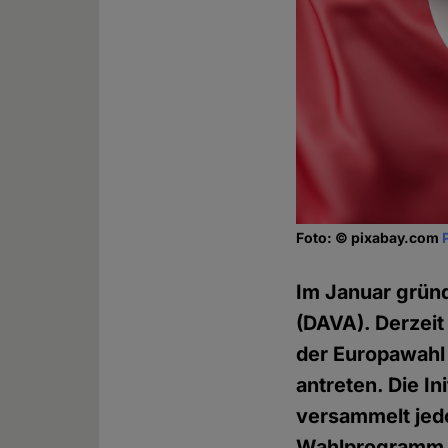
Foto: © pixabay.com
Im Januar gründ
(DAVA). Derzeit 
der Europawahl
antreten. Die I
versammelt jedo
Wahlprogramm i