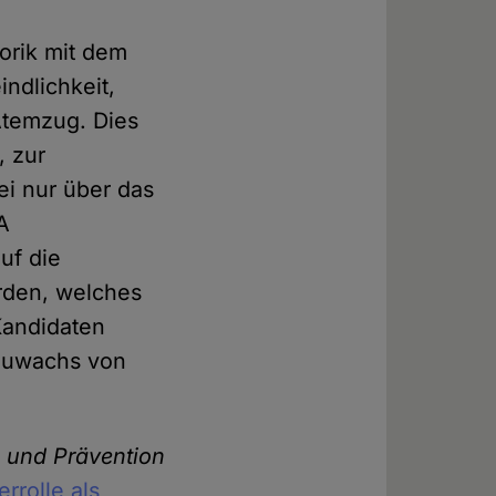
torik mit dem
indlichkeit,
Atemzug. Dies
, zur
ei nur über das
A
uf die
erden, welches
 Kandidaten
tzuwachs von
g und Prävention
errolle als