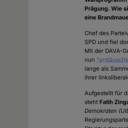
Prägung. Wie si
eine Brandmaue
Chef des Partei
SPD und fiel do
Mit der DAVA-Gr
nun
"enttäuscht
lange als Samm
ihrer linkslibe
Aufgestellt für
steht
Fatih Zing
Demokraten
(UI
Regierungsparte