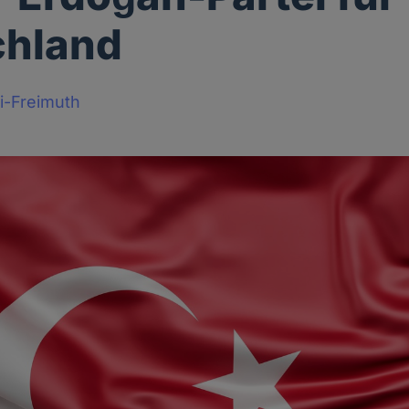
chland
i-Freimuth