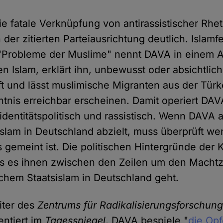
ie fatale Verknüpfung von antirassistischer Rhe
 der zitierten Parteiausrichtung deutlich. Islamfe
"Probleme der Muslime" nennt DAVA in einem 
den Islam, erklärt ihn, unbewusst oder absichtlich
t und lässt muslimische Migranten aus der Türk
nis erreichbar erscheinen. Damit operiert DAV
dentitätspolitisch und rassistisch. Wenn DAVA a
 Islam in Deutschland abzielt, muss überprüft w
s gemeint ist. Die politischen Hintergründe der
ss es ihnen zwischen den Zeilen um den Mach
schem Staatsislam in Deutschland geht.
iter des
Zentrums für Radikalisierungsforschun
ntiert im
Tagesspiegel
, DAVA bespiele "
die Opf