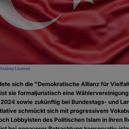
Pixabay License
ete sich die "Demokratische Allianz für Vielfa
ist sie formaljuristisch eine Wählervereinigung
 2024 sowie zukünftig bei Bundestags- und L
nitiative schmückt sich mit progressivem Vokabu
ch Lobbyisten des Politischen Islam in ihren R
st bei genauerer Betrachtung konservativ-isl