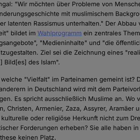
ingal: "Wir möchten über Probleme von Mensch
anderungsgeschichte mit muslimischem Backgro
r latenten Rassismus unterhalten." Der Abbau
eit" bildet im
Wahlprogramm
ein zentrales Them
gsangebote", "Medieninhalte" und "die öffentli
itzugestalten. Ziel sei die Zeichnung eines "real
] Bild[es] des Islam".
welche "Vielfalt" im Parteinamen gemeint ist? D
anderern in Deutschland wird mit dem Parteivo
en. Es spricht ausschließlich Muslime an. Wo 
en, Christen, Armenier, Zaza, Assyrer, Aramäer 
 kulturelle oder religiöse Herkunft nicht zum Dr
tischer Forderungen erheben? Sie alle haben in 
these keinen Platz.