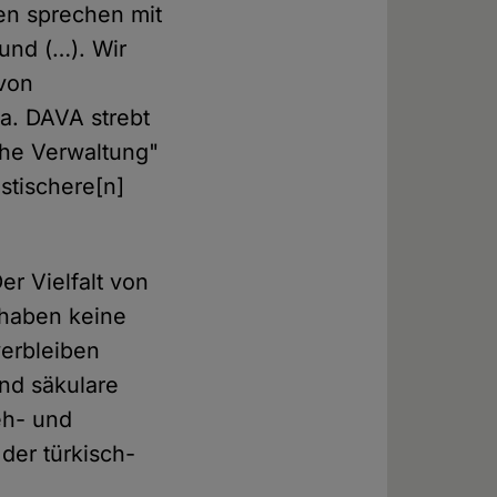
en sprechen mit
und (…). Wir
 von
a. DAVA strebt
che Verwaltung"
istischere[n]
er Vielfalt von
rhaben keine
verbleiben
und säkulare
eh- und
der türkisch-