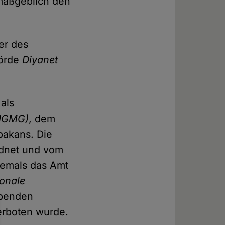
 maßgeblich den
ter des
hörde
Diyanet
 als
(IGMG)
, dem
bakans. Die
rdnet und vom
hemals das Amt
ionale
penden
erboten wurde.