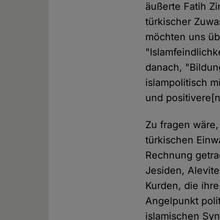
äußerte Fatih Z
türkischer Zuw
möchten uns übe
"Islamfeindlichk
danach, "Bildun
islampolitisch m
und positivere[n
Zu fragen wäre, 
türkischen Einw
Rechnung getrag
Jesiden, Alevit
Kurden, die ihre
Angelpunkt poli
islamischen Syn