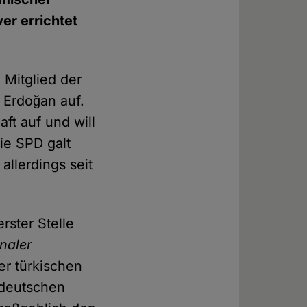
er errichtet
 Mitglied der
 Erdoğan auf.
t auf und will
ie SPD galt
t allerdings seit
erster Stelle
naler
er türkischen
 deutschen