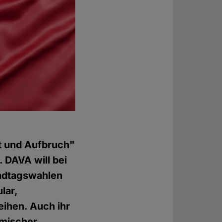
lt und Aufbruch"
. DAVA will bei
andtagswahlen
lar,
eihen. Auch ihr
amischer