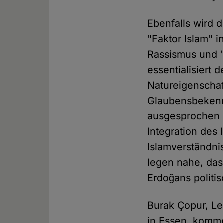
Ebenfalls wird d
"Faktor Islam" in
Rassismus und 
essentialisiert 
Natureigenschaf
Glaubensbekennt
ausgesprochen i
Integration des
Islamverständni
legen nahe, da
Erdoğans politi
Burak Çopur, Le
in Essen, komme