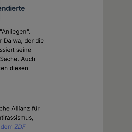
endierte
"Anliegen".
r Da'wa, der die
ssiert seine
 Sache. Auch
en diesen
he Allianz für
ntirassismus,
t dem
ZDF