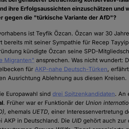
nd ihre Erfolgsaussichten einzuschätzen und w
r gegen die "türkische Variante der AfD"?
vorhabens ist Teyfik Özcan. Özcan war 30 Jahre
rt bereits mit seiner Sympathie für Recep Tayyip
ündung kündigte Özcan seine SPD-Mitgliedschaf
e Migranten"
ansprechen. Was nicht wundert: D
elbecken für
AKP-nahe Deutsch-Türken
, erfähr
ralen Ausrichtung Ablehnung aus diesen Kreisen.
 die Europawahl sind
drei Spitzenkandidaten
. An 
al
. Früher war er Funktionär der
Union internatio
D)
, ehemals
UETD
, einer Interessenvertretung d
i AKP in Deutschland. Die
UID
gehört auch zur