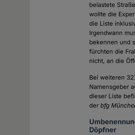
belastete Stra
wollte die Expe
die Liste inklus
Irgendwann muss
bekennen und s
fürchten die Fr
nicht, an die Öf
Bei weiteren 327
Namensgeber au
dieser Liste bef
der
bfg Münche
Umbenennung 
Döpfner