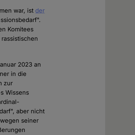
men war, ist
der
ussionsbedarf".
en Komitees
rassistischen
Januar 2023 an
er in die
m zur
s Wissens
rdinal-
arf", aber nicht
 wegen seiner
ußerungen