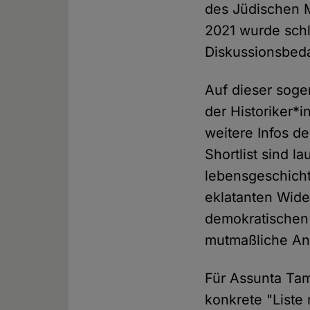
des Jüdischen 
2021 wurde schl
Diskussionsbedar
Auf dieser soge
der Historiker*
weitere Infos de
Shortlist sind 
lebensgeschicht
eklatanten Wide
demokratischen 
mutmaßliche Ant
Für Assunta Ta
konkrete "List