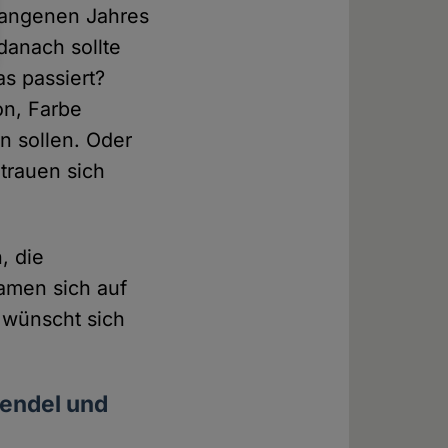
gangenen Jahres
danach sollte
as passiert?
on, Farbe
 sollen. Oder
 trauen sich
, die
amen sich auf
r wünscht sich
Wendel und