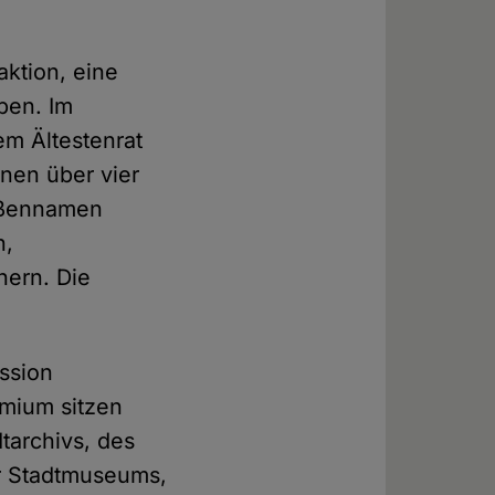
aktion, eine
ben. Im
m Ältestenrat
nnen über vier
raßennamen
n,
hern. Die
ssion
emium sitzen
tarchivs, des
r Stadtmuseums,