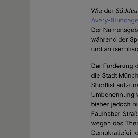
Wie der
Süddeu
Avery-Brundage
Der Namensgebe
während der Spi
und antisemitisc
Der Forderung 
die Stadt Münch
Shortlist aufzu
Umbenennung v
bisher jedoch ni
Faulhaber-Straße
wegen des Them
Demokratiefeind