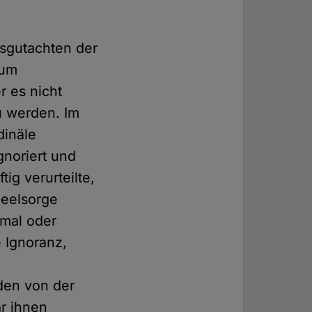
hsgutachten der
 um
r es nicht
u werden. Im
dinäle
gnoriert und
tig verurteilte,
Seelsorge
nmal oder
 Ignoranz,
den von der
r ihnen