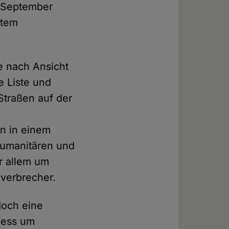
m September
htem
e nach Ansicht
e Liste und
Straßen auf der
ln in einem
humanitären und
r allem um
lverbrecher.
edoch eine
zess um