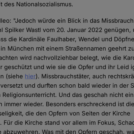
t des Nationalsozialismus.
eo: "Jedoch würde ein Blick in das Missbrauc
l Spilker Wastl vom 20. Januar 2022 genügen,
dass die Kardinäle Faulhaber, Wendel und Döpfne
, in München mit einem Straßennamen geehrt z
chten wird nachvollziehbar belegt, wie die Kar
 geschützt und wie sie die Opfer und ihr Leid i
en (siehe
hier
). Missbrauchstäter, auch rechtskräf
versetzt und durften schon bald wieder in der 
m Religionsunterricht. Und das geschah nicht ei
 immer wieder. Besonders erschreckend ist die
seligkeit, die den Opfern von Seiten der Kirche
 Für die Kirche stand vor allem im Fokus, Scha
che abzuwehren. Was mit den Opfern geschah, wa