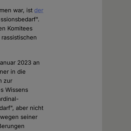
men war, ist
der
ussionsbedarf".
en Komitees
rassistischen
Januar 2023 an
er in die
m zur
s Wissens
rdinal-
arf", aber nicht
 wegen seiner
ußerungen