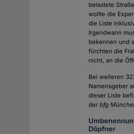
belastete Stra
wollte die Expe
die Liste inklus
Irgendwann muss
bekennen und s
fürchten die Fr
nicht, an die Öf
Bei weiteren 327
Namensgeber au
dieser Liste bef
der
bfg Münche
Umbenennung 
Döpfner