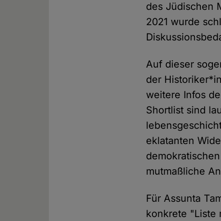
des Jüdischen 
2021 wurde schl
Diskussionsbedar
Auf dieser soge
der Historiker*
weitere Infos de
Shortlist sind 
lebensgeschicht
eklatanten Wide
demokratischen 
mutmaßliche Ant
Für Assunta Ta
konkrete "List