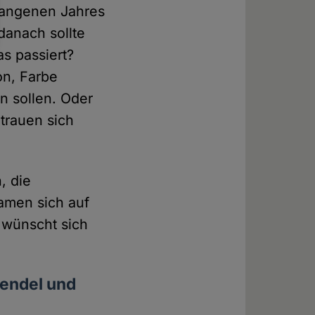
gangenen Jahres
danach sollte
as passiert?
on, Farbe
 sollen. Oder
 trauen sich
, die
amen sich auf
r wünscht sich
Wendel und