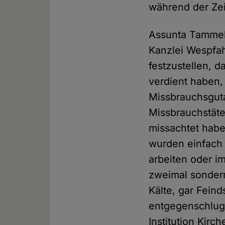
während der Zei
Assunta Tammell
Kanzlei Wespfah
festzustellen, 
verdient haben
Missbrauchsguta
Missbrauchstäter
missachtet hab
wurden einfach 
arbeiten oder i
zweimal sondern
Kälte, gar Feind
entgegenschlug.
Institution Kir