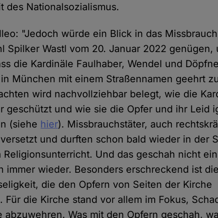
t des Nationalsozialismus.
eo: "Jedoch würde ein Blick in das Missbrauc
l Spilker Wastl vom 20. Januar 2022 genügen,
dass die Kardinäle Faulhaber, Wendel und Döpfne
, in München mit einem Straßennamen geehrt z
chten wird nachvollziehbar belegt, wie die Kar
 geschützt und wie sie die Opfer und ihr Leid i
en (siehe
hier
). Missbrauchstäter, auch rechtskräf
versetzt und durften schon bald wieder in der 
m Religionsunterricht. Und das geschah nicht ei
 immer wieder. Besonders erschreckend ist die
seligkeit, die den Opfern von Seiten der Kirche
 Für die Kirche stand vor allem im Fokus, Scha
che abzuwehren. Was mit den Opfern geschah, wa