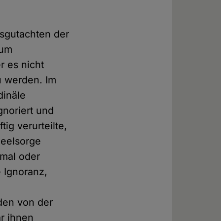
hsgutachten der
 um
r es nicht
u werden. Im
dinäle
gnoriert und
tig verurteilte,
Seelsorge
nmal oder
 Ignoranz,
den von der
r ihnen