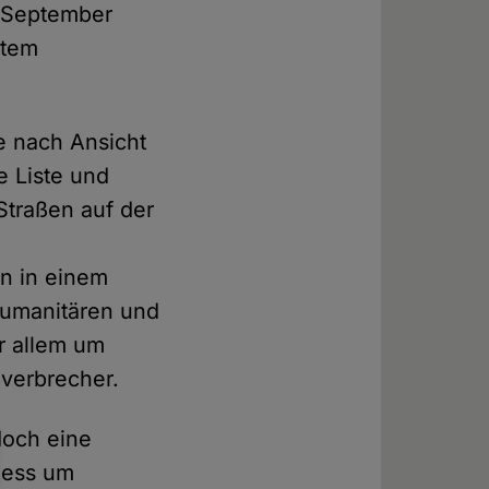
m September
htem
e nach Ansicht
e Liste und
Straßen auf der
ln in einem
humanitären und
r allem um
lverbrecher.
edoch eine
zess um