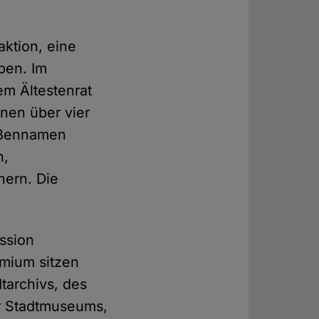
aktion, eine
ben. Im
m Ältestenrat
nnen über vier
raßennamen
n,
hern. Die
ssion
emium sitzen
tarchivs, des
r Stadtmuseums,