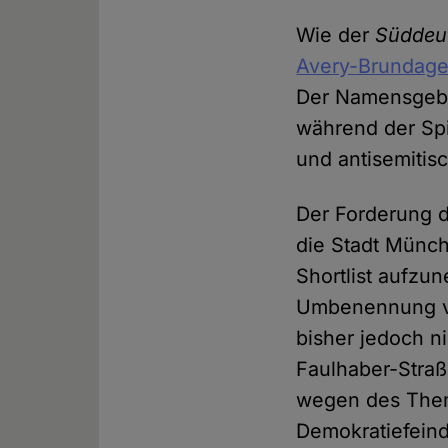
Wie der
Süddeu
Avery-Brundage
Der Namensgebe
während der Spi
und antisemitisc
Der Forderung 
die Stadt Münch
Shortlist aufzu
Umbenennung v
bisher jedoch ni
Faulhaber-Straße
wegen des Them
Demokratiefeind