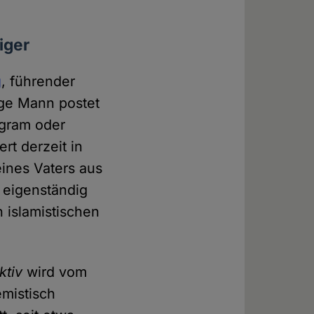
iger
g
, führender
nge Mann postet
agram oder
rt derzeit in
ines Vaters aus
 eigenständig
 islamistischen
ktiv
wird vom
mistisch