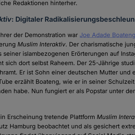
liche Redaktionen hinterher.
ktiv
: Digitaler Radikalisierungsbeschleun
ührer der Demonstration war
Joe Adade Boaten
ierung
Muslim Interaktiv
. Der charismatische ju
s seiner islambezogenen Erörterungen auf Inst
 sich dort selbst Raheem. Der 25-Jährige studie
ramt. Er ist Sohn einer deutschen Mutter und e
ube erzählt Boateng, wie er in seiner Schulzeit
den habe. Nun fungiert er als Popstar unter den
 in Erscheinung tretende Plattform
Muslim Intera
tz Hamburg beobachtet und als gesichert extre