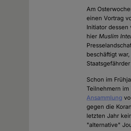
Am Osterwochen
einen Vortrag v
Initiator dessen
hier
Muslim Inte
Presselandscha
beschäftigt war,
Staatsgefährder
Schon im Frühja
Teilnehmern im 
Ansammlung
v
gegen die Koran
letzten Jahr ke
"alternative" Jo