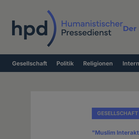
Direkt
zum
Inhalt
Der 
Vollt
Gesellschaft
Politik
Religionen
Inter
Hauptnavigation
GESELLSCHAFT
"Muslim Interakt