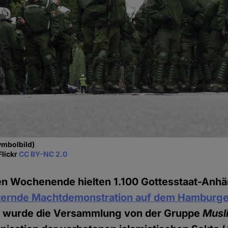
ymbolbild)
Flickr
CC BY-NC 2.0
 Wochenende hielten 1.100 Gottesstaat-Anhä
ternde Machtdemonstration auf dem Hamburg
 wurde die Versammlung von der Gruppe
Musli