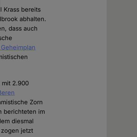
 Krass bereits
lbrook abhalten.
n, dass auch
tsche
 Geheimplan
mistischen
 mit 2.900
ßeren
lamistische Zorn
 berichteten im
hdem diesmal
 zogen jetzt