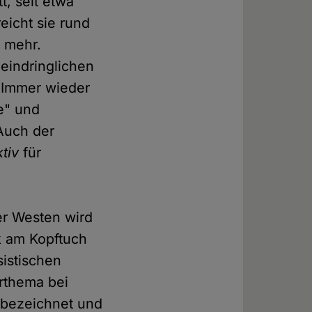
t, seit etwa
reicht sie rund
s mehr.
 eindringlichen
. Immer wieder
te" und
 Auch der
tiv
für
er Westen wird
k am Kopftuch
sistischen
erthema bei
 bezeichnet und