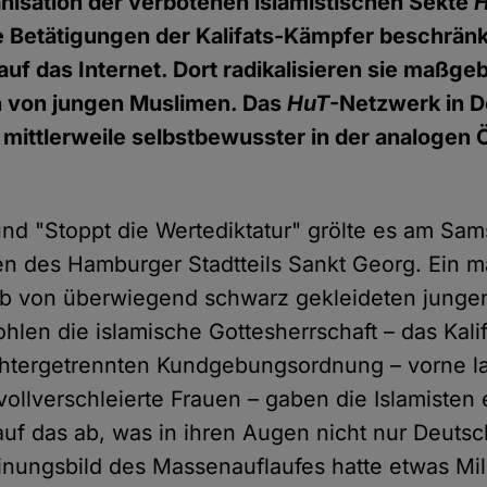
anisation der verbotenen islamistischen Sekte
H
ie Betätigungen der Kalifats-Kämpfer beschränk
uf das Internet. Dort radikalisieren sie maßgeb
en von jungen Muslimen. Das
HuT
-Netzwerk in 
t mittlerweile selbstbewusster in der analogen Ö
und "Stoppt die Wertediktatur" grölte es am Sa
en des Hamburger Stadtteils Sankt Georg. Ein ma
ob von überwiegend schwarz gekleideten jung
hlen die islamische Gottesherrschaft – das Kalif
chtergetrennten Kundgebungsordnung – vorne la
vollverschleierte Frauen – gaben die Islamisten
f das ab, was in ihren Augen nicht nur Deutsc
einungsbild des Massenauflaufes hatte etwas Mili