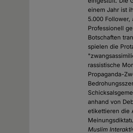
eingestuft. Die 
einem Jahr ist i
5.000 Follower,
Professionell g
Botschaften tran
spielen die Prot
"zwangsassimili
rassistische M
Propaganda-Zwe
Bedrohungsszen
Schicksalsgemei
anhand von Deba
etikettieren di
Meinungsdiktatu
Muslim Interakti