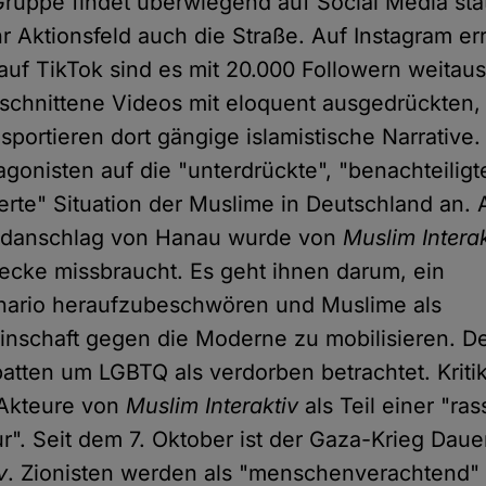
Gruppe findet überwiegend auf Social Media stat
hr Aktionsfeld auch die Straße. Auf Instagram er
 auf TikTok sind es mit 20.000 Followern weitau
eschnittene Videos mit eloquent ausgedrückten,
sportieren dort gängige islamistische Narrative
agonisten auf die "unterdrückte", "benachteilig
erte" Situation der Muslime in Deutschland an.
ordanschlag von Hanau wurde von
Muslim Interak
cke missbraucht. Es geht ihnen darum, ein
ario heraufzubeschwören und Muslime als
nschaft gegen die Moderne zu mobilisieren. D
tten um LGBTQ als verdorben betrachtet. Kriti
e Akteure von
Muslim Interaktiv
als Teil einer "ras
r". Seit dem 7. Oktober ist der Gaza-Krieg Dau
v
. Zionisten werden als "menschenverachtend"