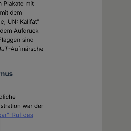
 Plakate mit
 mit dem
e, UN: Kalifat"
 dem Aufdruck
Flaggen sind
HuT
-Aufmärsche
smus
dliche
stration war der
ar"-Ruf des