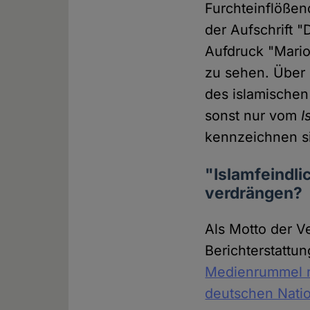
Furchteinflößen
der Aufschrift 
Aufdruck "Mario
zu sehen. Über
des islamischen
sonst nur vom
I
kennzeichnen si
"Islamfeindli
verdrängen?
Als Motto der V
Berichterstattu
Medienrummel r
deutschen Natio