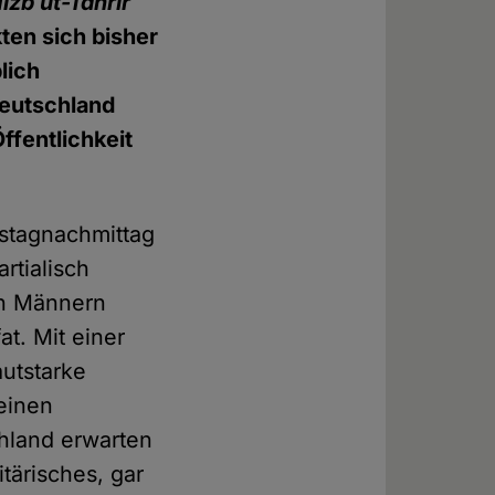
izb ut-Tahrir
ten sich bisher
lich
Deutschland
ffentlichkeit
mstagnachmittag
rtialisch
en Männern
at. Mit einer
utstarke
 einen
hland erwarten
tärisches, gar