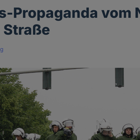
ts-Propaganda vom 
e Straße
rg