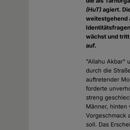
die als Tarnorg
(HuT)
agiert. D
weitestgehend a
Identitätsfrag
wächst und trit
auf.
"Allahu Akbar" 
durch die Straß
auftretender M
forderte unverho
streng geschle
Männer, hinten 
Vorgeschmack au
soll. Das Ersch