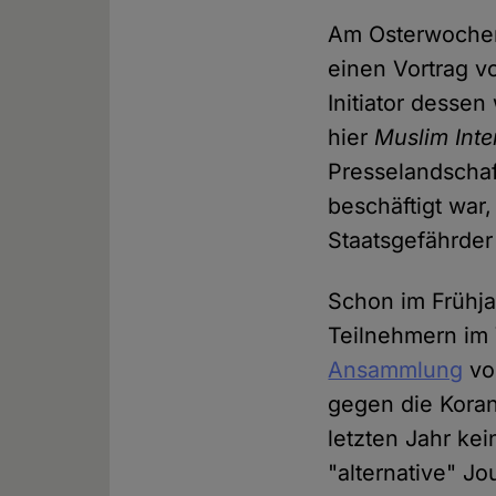
Am Osterwochen
einen Vortrag v
Initiator dessen
hier
Muslim Inte
Presselandscha
beschäftigt war,
Staatsgefährder
Schon im Frühja
Teilnehmern im 
Ansammlung
v
gegen die Koran
letzten Jahr ke
"alternative" Jo