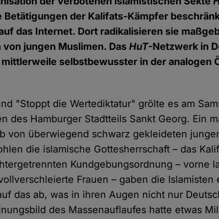
anisation der verbotenen islamistischen Sekte
H
ie Betätigungen der Kalifats-Kämpfer beschränk
uf das Internet. Dort radikalisieren sie maßgeb
en von jungen Muslimen. Das
HuT
-Netzwerk in 
t mittlerweile selbstbewusster in der analogen Ö
und "Stoppt die Wertediktatur" grölte es am Sa
en des Hamburger Stadtteils Sankt Georg. Ein ma
ob von überwiegend schwarz gekleideten jung
hlen die islamische Gottesherrschaft – das Kalif
chtergetrennten Kundgebungsordnung – vorne la
vollverschleierte Frauen – gaben die Islamisten
f das ab, was in ihren Augen nicht nur Deutsc
einungsbild des Massenauflaufes hatte etwas Mili