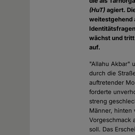
die als Tarnorg
(HuT)
agiert. D
weitestgehend a
Identitätsfrag
wächst und trit
auf.
"Allahu Akbar" 
durch die Straß
auftretender M
forderte unverho
streng geschle
Männer, hinten 
Vorgeschmack au
soll. Das Ersch