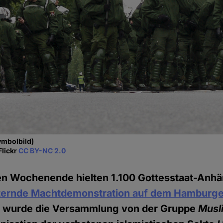
ymbolbild)
Flickr
CC BY-NC 2.0
 Wochenende hielten 1.100 Gottesstaat-Anhä
ternde Machtdemonstration auf dem Hamburg
 wurde die Versammlung von der Gruppe
Musli