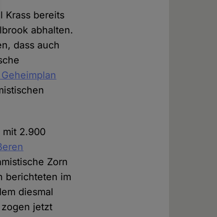
 Krass bereits
lbrook abhalten.
n, dass auch
tsche
 Geheimplan
mistischen
 mit 2.900
ßeren
lamistische Zorn
 berichteten im
hdem diesmal
 zogen jetzt