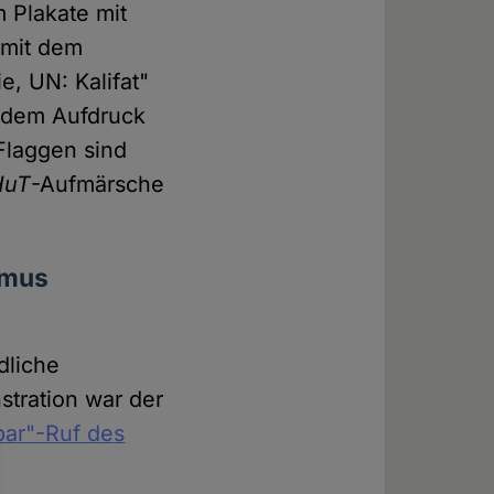
 Plakate mit
 mit dem
e, UN: Kalifat"
 dem Aufdruck
Flaggen sind
HuT
-Aufmärsche
smus
dliche
stration war der
ar"-Ruf des