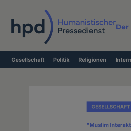
Direkt
zum
Inhalt
Der 
Vollt
Gesellschaft
Politik
Religionen
Inter
Hauptnavigation
GESELLSCHAFT
"Muslim Interakt