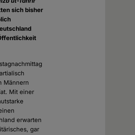
izb ut-Tahrir
ten sich bisher
lich
Deutschland
ffentlichkeit
mstagnachmittag
rtialisch
en Männern
at. Mit einer
utstarke
 einen
hland erwarten
tärisches, gar