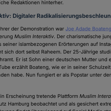
liche Redaktionen hinterher.
ktiv
: Digitaler Radikalisierungsbeschleun
ührer der Demonstration war
Joe Adade Boaten
ierung
Muslim Interaktiv
. Der charismatische ju
s seiner islambezogenen Erörterungen auf Inst
 sich dort selbst Raheem. Der 25-Jährige studie
ramt. Er ist Sohn einer deutschen Mutter und e
ube erzählt Boateng, wie er in seiner Schulzeit
den habe. Nun fungiert er als Popstar unter den
 in Erscheinung tretende Plattform
Muslim Intera
tz Hamburg beobachtet und als gesichert extre