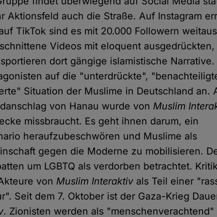
Gruppe findet überwiegend auf Social Media stat
hr Aktionsfeld auch die Straße. Auf Instagram er
 auf TikTok sind es mit 20.000 Followern weitau
eschnittene Videos mit eloquent ausgedrückten,
sportieren dort gängige islamistische Narrative
agonisten auf die "unterdrückte", "benachteilig
erte" Situation der Muslime in Deutschland an.
ordanschlag von Hanau wurde von
Muslim Interak
cke missbraucht. Es geht ihnen darum, ein
ario heraufzubeschwören und Muslime als
nschaft gegen die Moderne zu mobilisieren. D
tten um LGBTQ als verdorben betrachtet. Kriti
e Akteure von
Muslim Interaktiv
als Teil einer "ras
r". Seit dem 7. Oktober ist der Gaza-Krieg Dau
v
. Zionisten werden als "menschenverachtend"