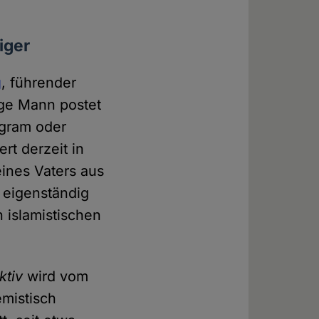
iger
g
, führender
nge Mann postet
agram oder
rt derzeit in
ines Vaters aus
 eigenständig
 islamistischen
ktiv
wird vom
mistisch