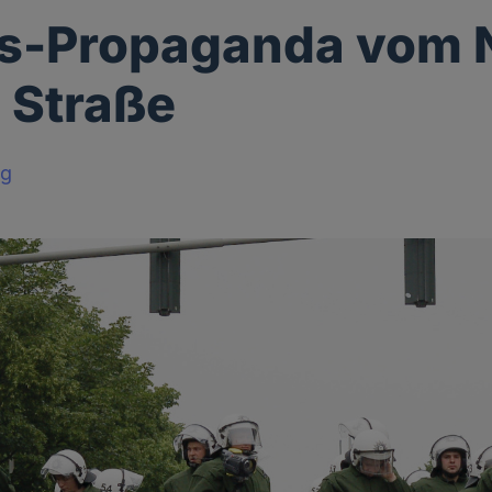
ts-Propaganda vom 
e Straße
rg