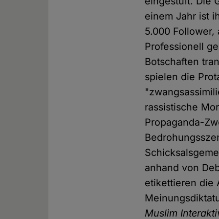
eingestuft. Die 
einem Jahr ist i
5.000 Follower,
Professionell g
Botschaften tran
spielen die Prot
"zwangsassimili
rassistische M
Propaganda-Zwe
Bedrohungsszen
Schicksalsgemei
anhand von Deba
etikettieren di
Meinungsdiktatu
Muslim Interakti