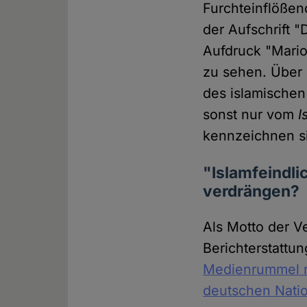
Furchteinflößen
der Aufschrift 
Aufdruck "Mario
zu sehen. Über
des islamischen
sonst nur vom
I
kennzeichnen si
"Islamfeindli
verdrängen?
Als Motto der V
Berichterstattu
Medienrummel r
deutschen Natio