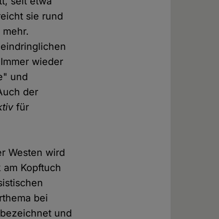
t, seit etwa
reicht sie rund
s mehr.
 eindringlichen
. Immer wieder
te" und
 Auch der
tiv
für
er Westen wird
k am Kopftuch
sistischen
erthema bei
 bezeichnet und