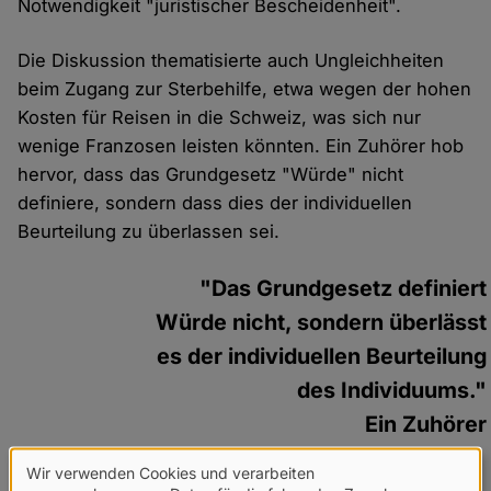
Notwendigkeit "juristischer Bescheidenheit".
Die Diskussion thematisierte auch Ungleichheiten
beim Zugang zur Sterbehilfe, etwa wegen der hohen
Kosten für Reisen in die Schweiz, was sich nur
wenige Franzosen leisten könnten. Ein Zuhörer hob
hervor, dass das Grundgesetz "Würde" nicht
definiere, sondern dass dies der individuellen
Beurteilung zu überlassen sei.
"Das Grundgesetz definiert
Würde nicht, sondern überlässt
es der individuellen Beurteilung
des Individuums."
Ein Zuhörer
Wir verwenden Cookies und verarbeiten
Zum Abschluss rief Jean-François Delfraissy zu