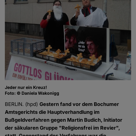
Jeder nur ein Kreuz!
Vo
Foto: © Daniela Wakonigg
Fo
BERLIN. (hpd)
Gestern fand vor dem Bochumer
Amtsgerichts die Hauptverhandlung im
Bußgeldverfahren gegen Martin Budich, Initiator
der säkularen Gruppe "Religionsfrei im Revier",
statt. Gegenstand des Verfahrens war die