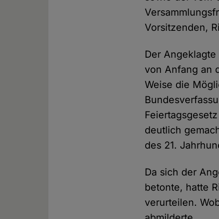
Versammlungsfre
Vorsitzenden, R
Der Angeklagte 
von Anfang an d
Weise die Mögli
Bundesverfassun
Feiertagsgesetz 
deutlich gemac
des 21. Jahrhun
Da sich der Ang
betonte, hatte 
verurteilen. Wo
abmilderte.