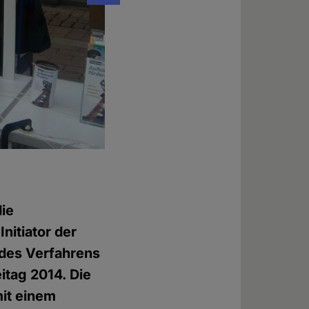
Vor dem Gericht
Foto: © Daniela Wakonigg
ie
nitiator der
 des Verfahrens
itag 2014. Die
mit einem