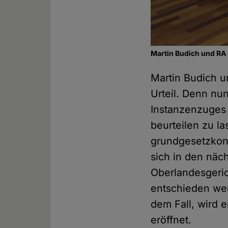
Martin Budich und RA 
Martin Budich un
Urteil. Denn nu
Instanzenzuges
beurteilen zu l
grundgesetzkonf
sich in den nä
Oberlandesgeri
entschieden wer
dem Fall, wird 
eröffnet.