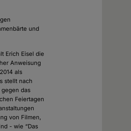
ugen
Damenbärte und
 Erich Eisel die
icher Anweisung
2014 als
 stellt nach
ß gegen das
ichen Feiertagen
ranstaltungen
ung von Filmen,
ind - wie “Das