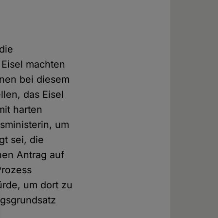
die
 Eisel machten
hnen bei diesem
llen, das Eisel
mit harten
sministerin, um
t sei, die
inen Antrag auf
Prozess
rde, um dort zu
ngsgrundsatz