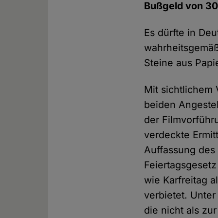
Bußgeld von 30
Es dürfte in De
wahrheitsgemäß
Steine aus Pap
Mit sichtlichem
beiden Angestel
der Filmvorführ
verdeckte Ermit
Auffassung des
Feiertagsgesetz
wie Karfreitag 
verbietet. Unte
die nicht als z