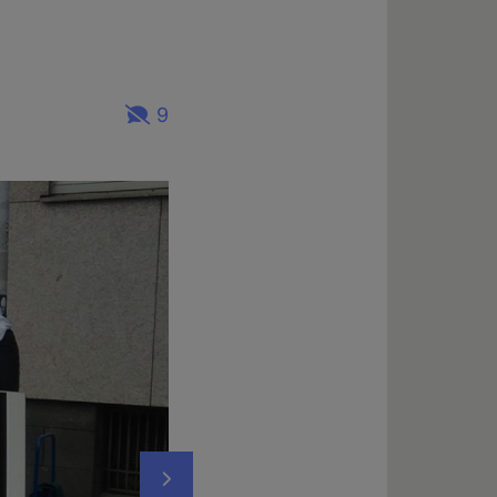
9
Nächstes