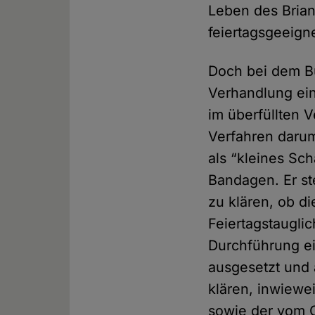
Leben des Brian
feiertagsgeeigne
Doch bei dem B
Verhandlung ein
im überfüllten 
Verfahren darum 
als “kleines Sc
Bandagen. Er st
zu klären, ob di
Feiertagstauglic
Durchführung ei
ausgesetzt und
klären, inwiewe
sowie der vom 