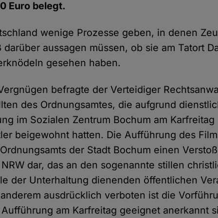
0 Euro belegt.
utschland wenige Prozesse geben, in denen Ze
 darüber aussagen müssen, ob sie am Tatort 
ierknödeln gesehen haben.
 Vergnügen befragte der Verteidiger Rechtsanwalt
lten des Ordnungsamtes, die aufgrund dienstl
ung im Sozialen Zentrum Bochum am Karfreitag 
tler beigewohnt hatten. Die Aufführung des Films
 Ordnungsamts der Stadt Bochum einen Versto
 NRW dar, das an den sogenannte stillen christl
alle der Unterhaltung dienenden öffentlichen Ve
r anderem ausdrücklich verboten ist die Vorführ
ur Aufführung am Karfreitag geeignet anerkannt s