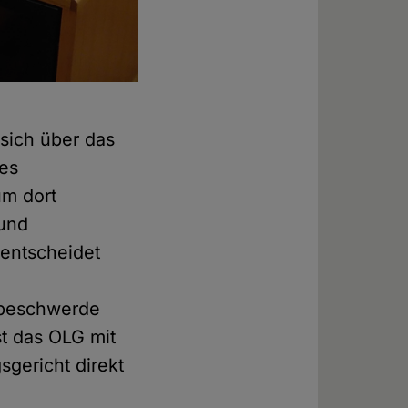
 sich über das
des
um dort
 und
 entscheidet
sbeschwerde
t das OLG mit
sgericht direkt