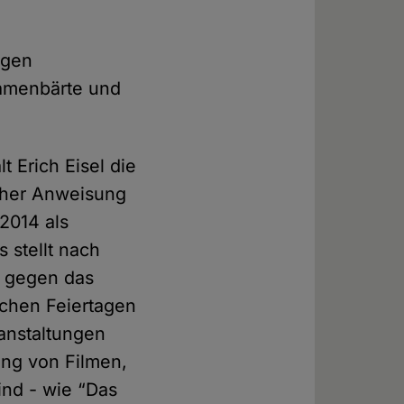
ugen
Damenbärte und
 Erich Eisel die
icher Anweisung
2014 als
 stellt nach
ß gegen das
ichen Feiertagen
ranstaltungen
ung von Filmen,
ind - wie “Das