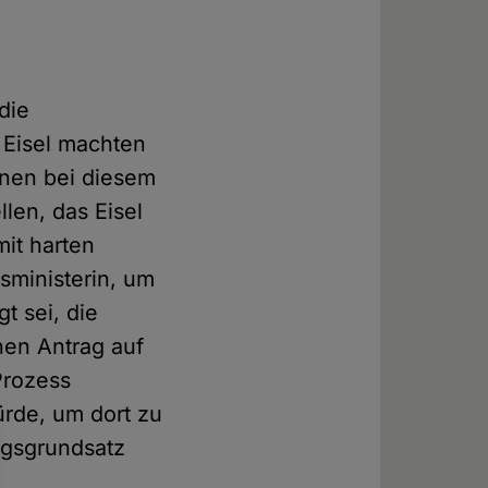
die
 Eisel machten
hnen bei diesem
llen, das Eisel
mit harten
sministerin, um
t sei, die
inen Antrag auf
Prozess
rde, um dort zu
ngsgrundsatz