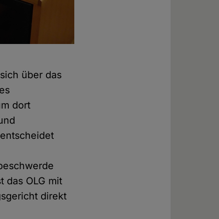
 sich über das
des
um dort
 und
 entscheidet
sbeschwerde
t das OLG mit
sgericht direkt