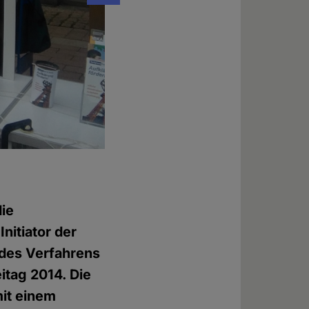
Vor dem Gericht
Foto: © Daniela Wakonigg
ie
nitiator der
 des Verfahrens
itag 2014. Die
mit einem