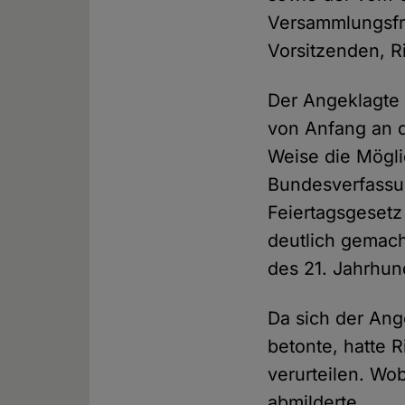
Versammlungsfre
Vorsitzenden, R
Der Angeklagte 
von Anfang an d
Weise die Mögli
Bundesverfassun
Feiertagsgesetz 
deutlich gemac
des 21. Jahrhun
Da sich der Ang
betonte, hatte 
verurteilen. Wo
abmilderte.