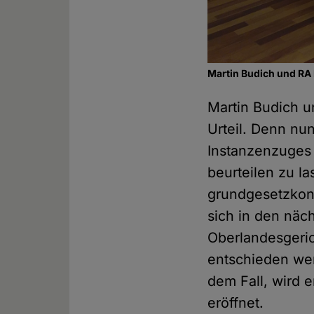
Martin Budich und RA 
Martin Budich un
Urteil. Denn nu
Instanzenzuges
beurteilen zu l
grundgesetzkonf
sich in den nä
Oberlandesgeri
entschieden wer
dem Fall, wird 
eröffnet.