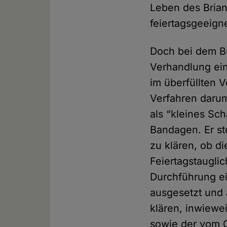
Leben des Brian
feiertagsgeeigne
Doch bei dem B
Verhandlung ein
im überfüllten 
Verfahren darum 
als “kleines Sc
Bandagen. Er st
zu klären, ob di
Feiertagstauglic
Durchführung ei
ausgesetzt und
klären, inwiewe
sowie der vom 