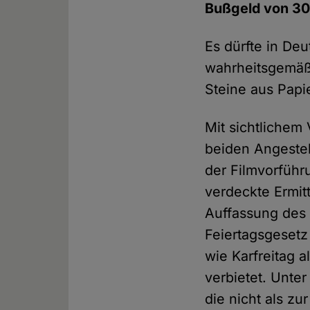
Bußgeld von 30
Es dürfte in De
wahrheitsgemäß
Steine aus Pap
Mit sichtlichem
beiden Angestel
der Filmvorführ
verdeckte Ermit
Auffassung des
Feiertagsgesetz
wie Karfreitag 
verbietet. Unte
die nicht als z