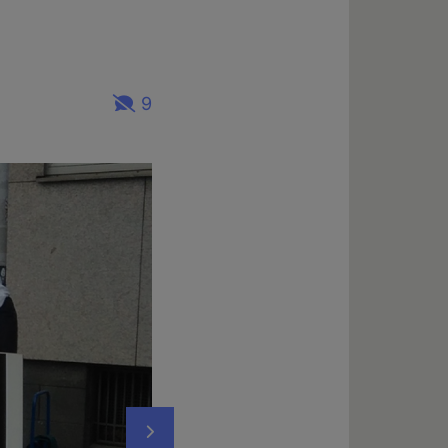
9
Nächstes