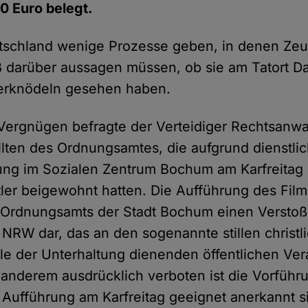
0 Euro belegt.
utschland wenige Prozesse geben, in denen Ze
 darüber aussagen müssen, ob sie am Tatort 
ierknödeln gesehen haben.
 Vergnügen befragte der Verteidiger Rechtsanwalt
lten des Ordnungsamtes, die aufgrund dienstl
ung im Sozialen Zentrum Bochum am Karfreitag 
tler beigewohnt hatten. Die Aufführung des Films
 Ordnungsamts der Stadt Bochum einen Versto
 NRW dar, das an den sogenannte stillen christl
alle der Unterhaltung dienenden öffentlichen Ve
r anderem ausdrücklich verboten ist die Vorführ
ur Aufführung am Karfreitag geeignet anerkannt s