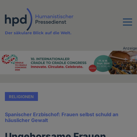
Direkt
zum
Inhalt
Menu
Der säkulare Blick auf die Welt.
Anzeige
Advertising
vor
Inhalt
RELIGIONEN
Spanischer Erzbischof: Frauen selbst schuld an
häuslicher Gewalt
Ungehorsame Frauen