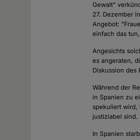
Gewalt" verkünd
27. Dezember in
Angebot: "Fraue
einfach das tun
Angesichts solc
es angeraten, d
Diskussion des 
Während der Res
in Spanien zu e
spekuliert wird
justiziabel sind.
In Spanien star