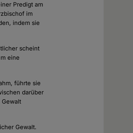
iner Predigt am
rzbischof im
den, indem sie
licher scheint
um eine
hm, führte sie
wischen darüber
r Gewalt
icher Gewalt.