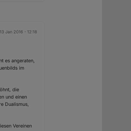
 13 Jan 2016 - 12:18
nt es angeraten,
uenbilds im
öhnt, die
en und einen
re Dualismus,
diesen Vereinen