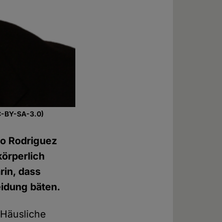
CC-BY-SA-3.0)
io Rodriguez
körperlich
rin, dass
eidung bäten.
"Häusliche