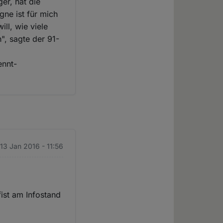
er, hat die
ne ist für mich
ill, wie viele
", sagte der 91-
ennt-
 13 Jan 2016 - 11:56
fist am Infostand