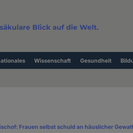
säkulare Blick auf die Welt.
extsuche
nationales
Wissenschaft
Gesundheit
Bild
schof: Frauen selbst schuld an häuslicher Gewal