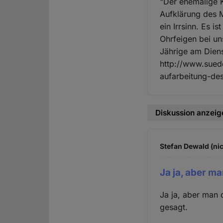
"Der ehemalige 
Aufklärung des M
ein Irrsinn. Es i
Ohrfeigen bei un
Jährige am Dien
http://www.sued
aufarbeitung-de
Diskussion anzeig
Stefan Dewald (nic
Ja ja, aber ma
Ja ja, aber man 
gesagt.