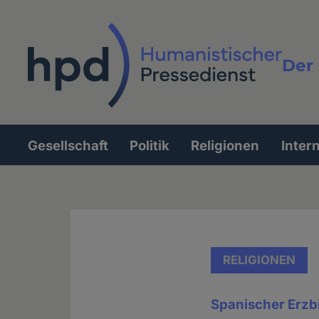
Direkt
zum
Inhalt
Der 
Vollt
Gesellschaft
Politik
Religionen
Inter
Hauptnavigation
RELIGIONEN
Spanischer Erzbi