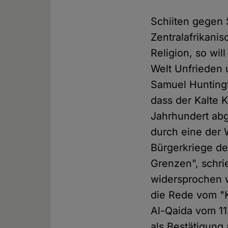
Schiiten gegen 
Zentralafrikani
Religion, so wil
Welt Unfrieden 
Samuel Huntingt
dass der Kalte 
Jahrhundert abg
durch eine der 
Bürgerkriege de
Grenzen", schri
widersprochen w
die Rede vom "K
Al-Qaida vom 1
als Bestätigung 