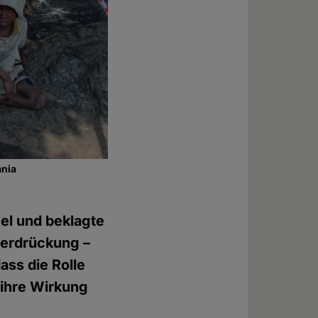
ania
gel und beklagte
terdrückung –
ass die Rolle
r ihre Wirkung