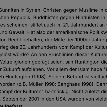
Sunniten in Syrien, Christen gegen Muslime in 
schen Republik, Buddhisten gegen Hinduisten in 
l es scheinen, stiftet auch im 21. Jahrhundert an
und Gewalt. Hat also der amerikanische Politikw
on Recht behalten, der Mitte der 1990er Jahre 
Krieg des 20. Jahrhunderts vom Kampf der Kultur
elöst würde? An den Bruchlinien dieser Kulturen
Weltreligionen geprägt seien, sah Huntington di
r Zukunft aufziehen. Vor allem der Islam habe "
eb Huntington (1998). Seinem Befund ist vielfac
orden (z.B. Müller 1998; Senghaas 1998). Denn
ampf der Kulturen" hartnäckig. Nicht zuletzt d
1. September 2001 in den USA wurden von viel
aufgefasst.