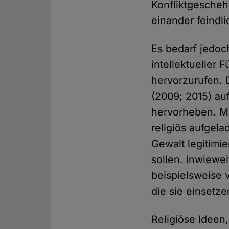
Konfliktgeschehe
einander feindl
Es bedarf jedoc
intellektueller 
hervorzurufen.
(2009; 2015) au
hervorheben. Mi
religiös aufgel
Gewalt legitimi
sollen. Inwiewei
beispielsweise 
die sie einsetze
Religiöse Idee