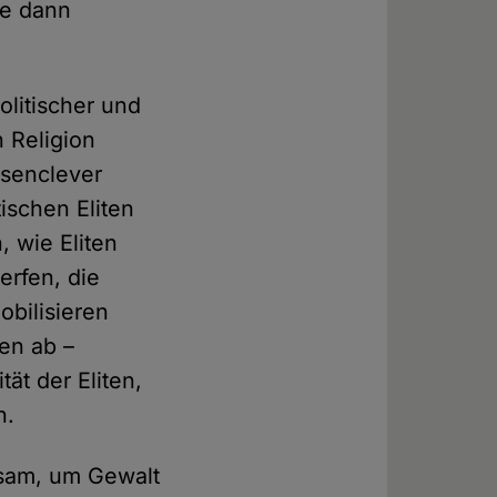
ie dann
olitischer und
n Religion
asenclever
ischen Eliten
, wie Eliten
erfen, die
bilisieren
ren ab –
ät der Eliten,
n.
sam, um Gewalt