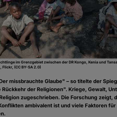
lüchtlinge im Grenzgebiet zwischen der DR Kongo, Kenia und Tans
, Flickr, (CC BY-SA 2.0)
Der missbrauchte Glaube" – so titelte der Spie
e Rückkehr der Religionen". Kriege, Gewalt, Un
r Religion zugeschrieben. Die Forschung zeigt, d
Konflikten ambivalent ist und viele Faktoren fü
en.