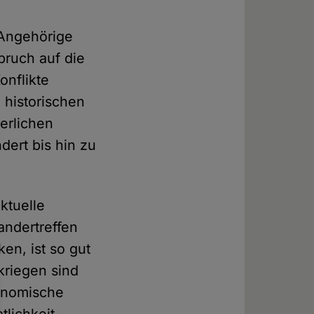
 Angehörige
pruch auf die
onflikte
 historischen
terlichen
dert bis hin zu
ktuelle
andertreffen
en, ist so gut
kriegen sind
onomische