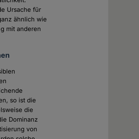
tlichkeit.
nde Ursache für
ganz ähnlich wie
ng mit anderen
nen
siblen
nen
eichende
n, so ist die
elsweise die
 die Dominanz
tisierung von
erden solche