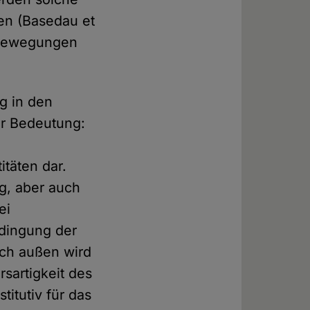
en (Basedau et
n Bewegungen
ng in den
ler Bedeutung:
itäten dar.
g, aber auch
ei
edingung der
ach außen wird
rsartigkeit des
itutiv für das