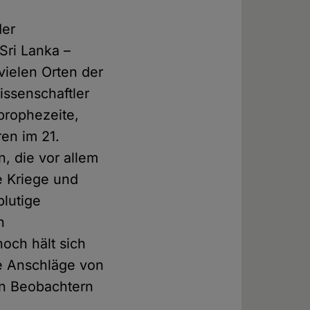
der
Sri Lanka –
 vielen Orten der
issenschaftler
prophezeite,
en im 21.
, die vor allem
e Kriege und
blutige
h
och hält sich
ie Anschläge von
en Beobachtern