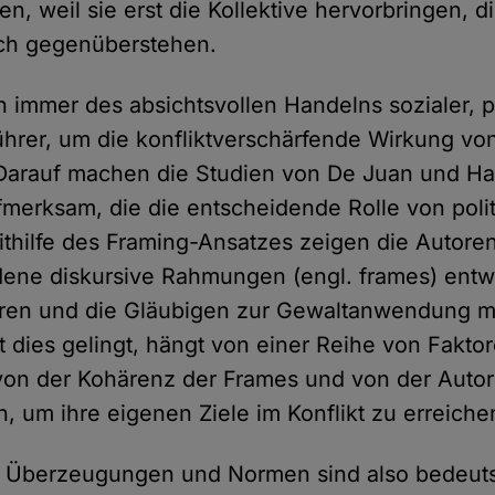
n, weil sie erst die Kollektive hervorbringen, d
ich gegenüberstehen.
h immer des absichtsvollen Handelns sozialer, p
Führer, um die konfliktverschärfende Wirkung vo
 Darauf machen die Studien von De Juan und H
fmerksam, die die entscheidende Rolle von polit
thilfe des Framing-Ansatzes zeigen die Autoren
adene diskursive Rahmungen (engl. frames) entw
eren und die Gläubigen zur Gewaltanwendung mo
t dies gelingt, hängt von einer Reihe von Fakto
von der Kohärenz der Frames und von der Autorit
n, um ihre eigenen Ziele im Konflikt zu erreiche
n, Überzeugungen und Normen sind also bedeut