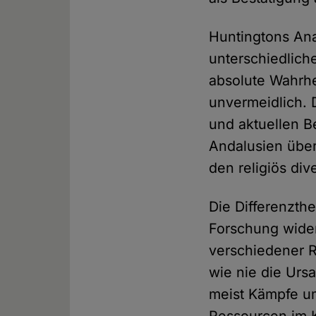
Huntingtons Ana
unterschiedlich
absolute Wahrhe
unvermeidlich. 
und aktuellen Be
Andalusien über
den religiös di
Die Differenzth
Forschung wider
verschiedener R
wie nie die Urs
meist Kämpfe u