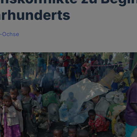
hrhunderts
t-Ochse