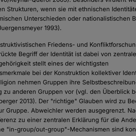
 Strukturen, wenn sie mit ethnischen Identität
omischen Unterschieden oder nationalistische
(Juergensmeyer 1993).
struktivistischen Friedens- und Konfliktforschu
ckte Begriff der Identität ist dabei von zentra
gehörigkeit stellt eines der wichtigsten
merkmale bei der Konstruktion kollektiver Ident
ligion nehmen Gruppen ihre Selbstbeschreibun
 zu anderen Gruppen vor (vgl. den Überblick b
erger 2013). Der "richtige" Glauben wird zu B
zur Gruppe. Abweichler werden ausgegrenzt. N
fferenz zu einer zentralen Erklärung für die Ande
he "in-group/out-group"-Mechanismen sind konst