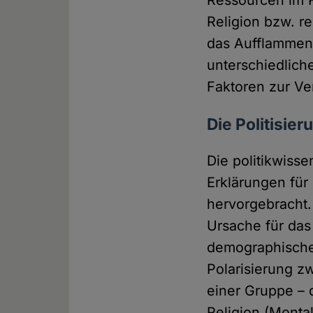
Ressourcen im Ko
Religion bzw. re
das Aufflammen 
unterschiedlich
Faktoren zur Ve
Die Politisie
Die politikwiss
Erklärungen für
hervorgebracht.
Ursache für das
demographische 
Polarisierung z
einer Gruppe – 
Religion (Monta