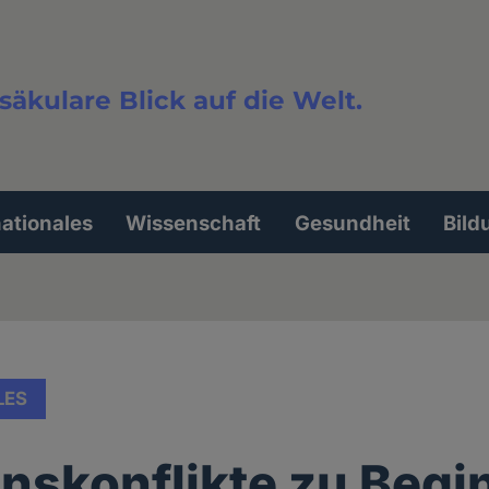
säkulare Blick auf die Welt.
extsuche
nationales
Wissenschaft
Gesundheit
Bild
LES
onskonflikte zu Begi