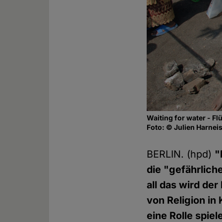
Waiting for water - F
Foto: © Julien Harneis
BERLIN. (hpd)
"
die "gefährlich
all das wird de
von Religion in 
eine Rolle spiel