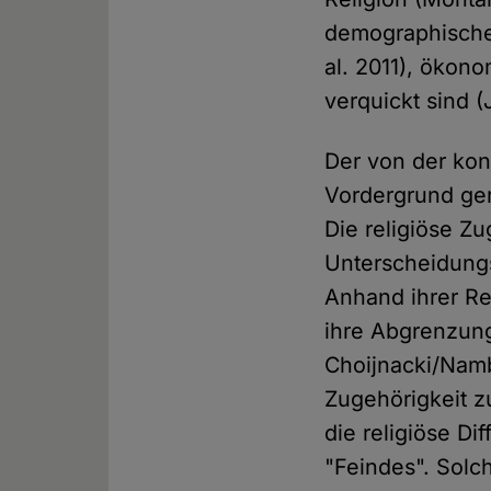
demographischen
al. 2011), ökon
verquickt sind 
Der von der kon
Vordergrund gerü
Die religiöse Zu
Unterscheidungs
Anhand ihrer Re
ihre Abgrenzung
Choijnacki/Namb
Zugehörigkeit 
die religiöse Di
"Feindes". Solc