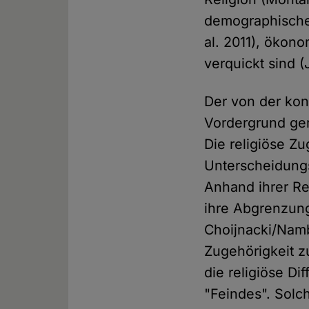
demographischen
al. 2011), ökon
verquickt sind 
Der von der kon
Vordergrund gerü
Die religiöse Zu
Unterscheidungs
Anhand ihrer Re
ihre Abgrenzung
Choijnacki/Namb
Zugehörigkeit 
die religiöse Di
"Feindes". Solc