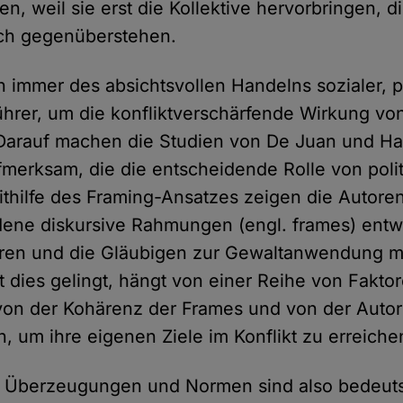
n, weil sie erst die Kollektive hervorbringen, d
ich gegenüberstehen.
h immer des absichtsvollen Handelns sozialer, p
Führer, um die konfliktverschärfende Wirkung vo
 Darauf machen die Studien von De Juan und H
fmerksam, die die entscheidende Rolle von polit
thilfe des Framing-Ansatzes zeigen die Autoren
adene diskursive Rahmungen (engl. frames) entw
eren und die Gläubigen zur Gewaltanwendung mo
t dies gelingt, hängt von einer Reihe von Fakto
von der Kohärenz der Frames und von der Autorit
n, um ihre eigenen Ziele im Konflikt zu erreiche
n, Überzeugungen und Normen sind also bedeut