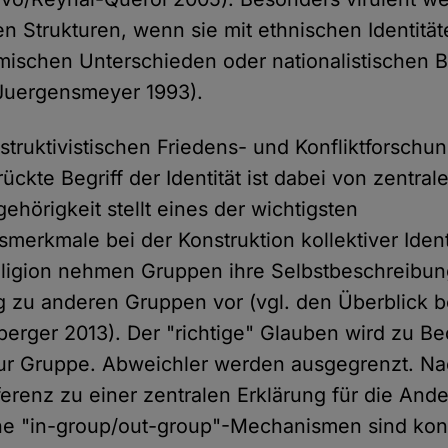
 Strukturen, wenn sie mit ethnischen Identität
omischen Unterschieden oder nationalistische
(Juergensmeyer 1993).
struktivistischen Friedens- und Konfliktforschu
ckte Begriff der Identität ist dabei von zentra
gehörigkeit stellt eines der wichtigsten
merkmale bei der Konstruktion kollektiver Ident
ligion nehmen Gruppen ihre Selbstbeschreibun
 zu anderen Gruppen vor (vgl. den Überblick b
erger 2013). Der "richtige" Glauben wird zu B
zur Gruppe. Abweichler werden ausgegrenzt. N
fferenz zu einer zentralen Erklärung für die Ande
he "in-group/out-group"-Mechanismen sind konst