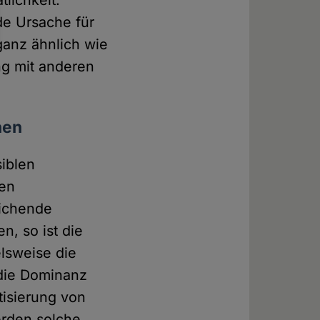
tlichkeit.
nde Ursache für
ganz ähnlich wie
ng mit anderen
nen
siblen
nen
eichende
n, so ist die
elsweise die
 die Dominanz
tisierung von
erden solche