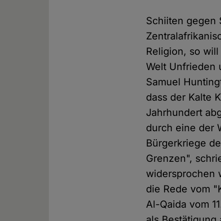
Schiiten gegen 
Zentralafrikani
Religion, so wil
Welt Unfrieden 
Samuel Huntingt
dass der Kalte 
Jahrhundert abg
durch eine der 
Bürgerkriege de
Grenzen", schri
widersprochen w
die Rede vom "K
Al-Qaida vom 1
als Bestätigung 