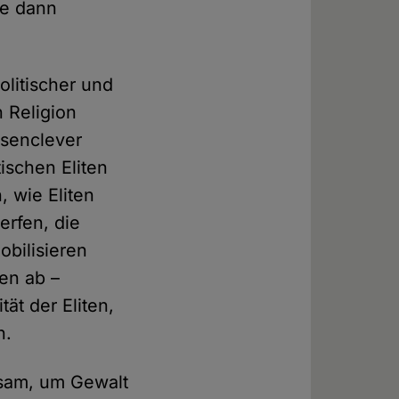
ie dann
olitischer und
n Religion
asenclever
ischen Eliten
, wie Eliten
erfen, die
bilisieren
ren ab –
ät der Eliten,
n.
sam, um Gewalt