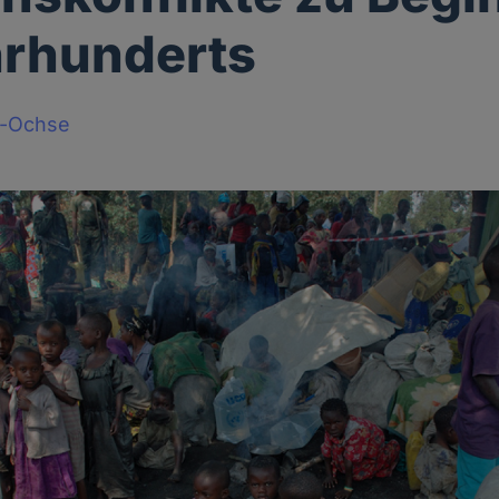
hrhunderts
t-Ochse