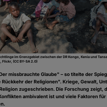
lüchtlinge im Grenzgebiet zwischen der DR Kongo, Kenia und Tans
, Flickr, (CC BY-SA 2.0)
Der missbrauchte Glaube" – so titelte der Spie
e Rückkehr der Religionen". Kriege, Gewalt, Un
r Religion zugeschrieben. Die Forschung zeigt, d
Konflikten ambivalent ist und viele Faktoren fü
en.