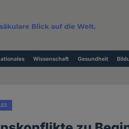
säkulare Blick auf die Welt.
extsuche
nationales
Wissenschaft
Gesundheit
Bild
LES
onskonflikte zu Begi