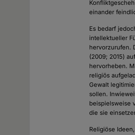
Konfliktgeschehe
einander feindl
Es bedarf jedoc
intellektueller 
hervorzurufen.
(2009; 2015) au
hervorheben. Mi
religiös aufgel
Gewalt legitimi
sollen. Inwiewei
beispielsweise 
die sie einsetze
Religiöse Idee