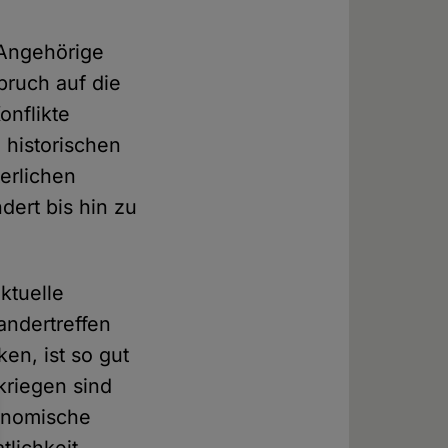
 Angehörige
pruch auf die
onflikte
 historischen
terlichen
dert bis hin zu
ktuelle
andertreffen
en, ist so gut
kriegen sind
onomische