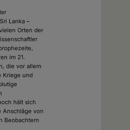
der
Sri Lanka –
 vielen Orten der
issenschaftler
prophezeite,
en im 21.
, die vor allem
e Kriege und
blutige
h
och hält sich
ie Anschläge von
en Beobachtern