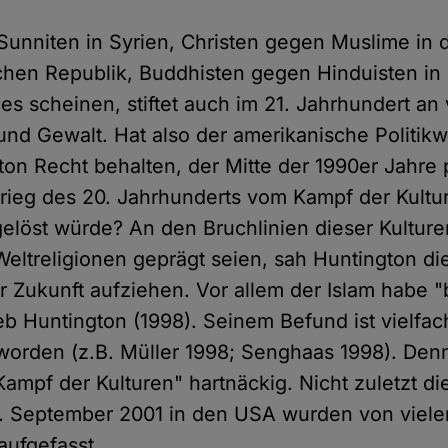
Sunniten in Syrien, Christen gegen Muslime in 
schen Republik, Buddhisten gegen Hinduisten in 
l es scheinen, stiftet auch im 21. Jahrhundert an
und Gewalt. Hat also der amerikanische Politikw
on Recht behalten, der Mitte der 1990er Jahre 
Krieg des 20. Jahrhunderts vom Kampf der Kultur
elöst würde? An den Bruchlinien dieser Kulturen
Weltreligionen geprägt seien, sah Huntington di
r Zukunft aufziehen. Vor allem der Islam habe "
eb Huntington (1998). Seinem Befund ist vielfac
orden (z.B. Müller 1998; Senghaas 1998). Denn
ampf der Kulturen" hartnäckig. Nicht zuletzt d
1. September 2001 in den USA wurden von viel
aufgefasst.