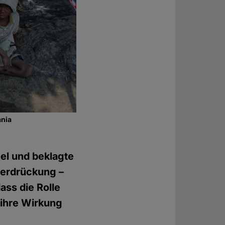
ania
gel und beklagte
terdrückung –
ass die Rolle
r ihre Wirkung