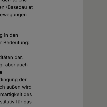
en (Basedau et
n Bewegungen
ng in den
ler Bedeutung:
itäten dar.
g, aber auch
ei
edingung der
ach außen wird
rsartigkeit des
itutiv für das