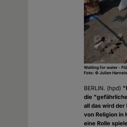
Waiting for water - F
Foto: © Julien Harneis
BERLIN. (hpd)
"
die "gefährlich
all das wird de
von Religion in 
eine Rolle spiel