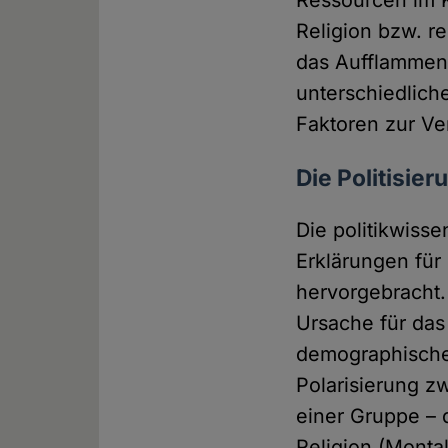
Ressourcen im Ko
Religion bzw. re
das Aufflammen 
unterschiedlich
Faktoren zur Ve
Die Politisie
Die politikwiss
Erklärungen für
hervorgebracht.
Ursache für das
demographische 
Polarisierung z
einer Gruppe – 
Religion (Monta