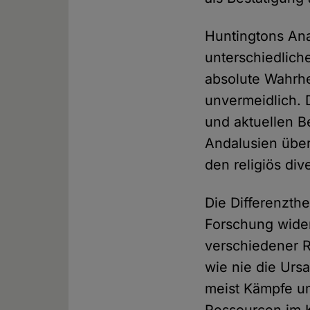
Huntingtons Ana
unterschiedlich
absolute Wahrhe
unvermeidlich. 
und aktuellen Be
Andalusien über
den religiös di
Die Differenzth
Forschung wider
verschiedener R
wie nie die Urs
meist Kämpfe u