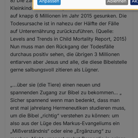
8) Die Zahl der jährlichen Todesfälle von
personenbezogenen
Anpassen
Ablehnen
Ak
Kleinkindern ist von 12,7 Millionen im Jahr 1990
Daten
auf knapp 6 Millionen im Jahr 2015 gesunken. Die
und
Todesursache ist in nahezu der Hälfte der Fälle
Cookies
auf Unterernährung zurückzuführen. (Quelle:
Levels and Trends in Child Mortality Report, 2015)
Nun muss man den Rückgang der Todesfälle
durchaus positiv sehen, die übrigen 3 Millionen
entlarven aber Jesus und alle, die diese Bibelstelle
gerne salbungsvoll zitieren als Lügner.
„...über sie (die Tiere) einen neuen und
spannenden Zugang zur Bibel zu bekommen… „
Sicher spannend wenn man bedenkt, dass man
erst mal jahrelang Hermeneutiken studieren muss,
um die Bibel „richtig“ verstehen zu können: um
also aus der Lüge des Markus-Evangeliums ein
„Mißverständnis“ oder eine „Ergänzung“ zu