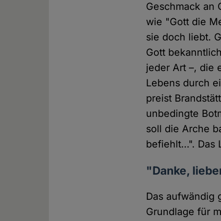
Geschmack an G
wie "Gott die M
sie doch liebt. 
Gott bekanntlic
jeder Art –, die
Lebens durch ein
preist Brandstä
unbedingte Bot
soll die Arche 
befiehlt…". Das 
"Danke, liebe
Das aufwändig g
Grundlage für mi