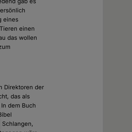
redend gab es
ersönlich
g eines
 Tieren einen
au das wollen
 zum
n Direktoren der
ht, das als
. In dem Buch
Bibel
, Schlangen,