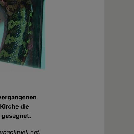
vergangenen
 Kirche die
s gesegnet.
ubeaktuell.net
,