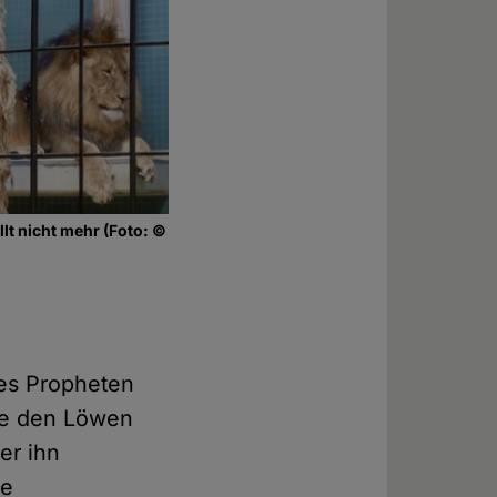
lt nicht mehr (Foto: ©
des Propheten
ube den Löwen
er ihn
ie