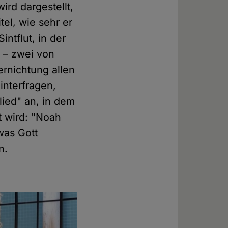
ird dargestellt,
el, wie sehr er
intflut, in der
e – zwei von
ernichtung allen
interfragen,
lied" an, in dem
 wird: "Noah
was Gott
n.