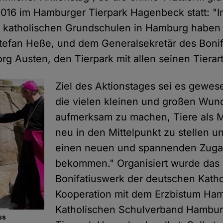
 2016 im Hamburger Tierpark Hagenbeck statt: "
er katholischen Grundschulen in Hamburg habe
Stefan Heße, und dem Generalsekretär des Boni
g Austen, den Tierpark mit allen seinen Tierar
Ziel des Aktionstages sei es gewes
die vielen kleinen und großen Wun
aufmerksam zu machen, Tiere als 
neu in den Mittelpunkt zu stellen u
einen neuen und spannenden Zugan
bekommen." Organisiert wurde da
Bonifatiuswerk der deutschen Katho
Kooperation mit dem Erzbistum Ha
Katholischen Schulverband Hambu
ss