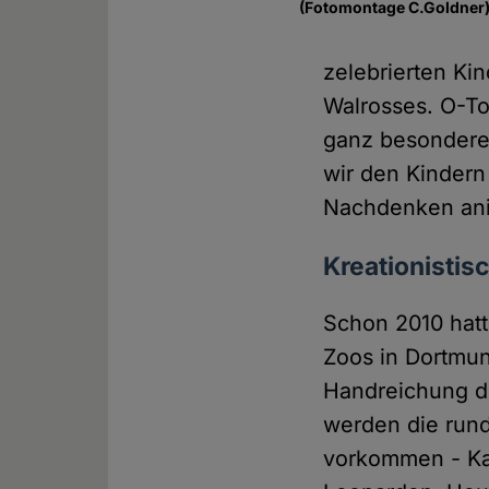
(Fotomontage C.Goldner
zelebrierten Ki
Walrosses. O-To
ganz besondere
wir den Kindern
Nachdenken ani
Kreationistis
Schon 2010 hatt
Zoos in Dortmun
Handreichung di
werden die rund 
vorkommen - Kam