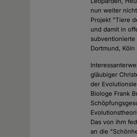
Leoparden, Heus
nun weiter nich
Projekt "Tiere d
und damit in of
subventionierte
Dortmund, Köln
Interessanterwe
gläubiger Chris
der Evolutionsl
Biologe Frank Br
Schöpfungsgesch
Evolutionstheori
Das von ihm fed
an die "Schönhe