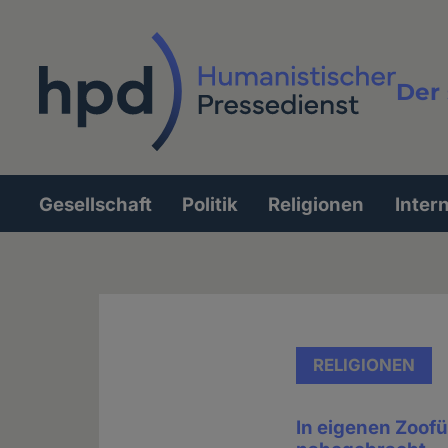
Direkt
zum
Inhalt
Der 
Vollt
Gesellschaft
Politik
Religionen
Inter
Hauptnavigation
RELIGIONEN
In eigenen Zoof