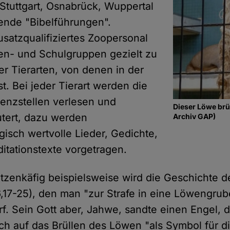
Stuttgart, Osnabrück, Wuppertal
ndende "Bibelführungen".
satzqualifiziertes Zoopersonal
ten- und Schulgruppen gezielt zu
er Tierarten, von denen in der
st. Bei jeder Tierart werden die
renzstellen verlesen und
Dieser Löwe brül
utert, dazu werden
Archiv GAP)
gisch wertvolle Lieder, Gedichte,
tationstexte vorgetragen.
zenkäfig beispielsweise wird die Geschichte 
(6,17-25), den man "zur Strafe in eine Löwengr
f. Sein Gott aber, Jahwe, sandte einen Engel, d
ch auf das Brüllen des Löwen "als Symbol für d