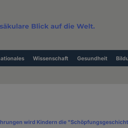
säkulare Blick auf die Welt.
extsuche
nationales
Wissenschaft
Gesundheit
Bild
ührungen wird Kindern die "Schöpfungsgeschich