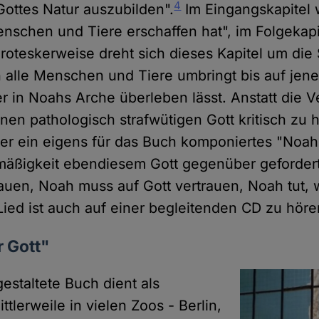
4
ottes Natur auszubilden".
Im Eingangskapitel w
enschen und Tiere erschaffen hat", im Folgekapit
Groteskerweise dreht sich dieses Kapitel um die S
h alle Menschen und Tiere umbringt bis auf jen
 er in Noahs Arche überleben lässt. Anstatt die V
en pathologisch strafwütigen Gott kritisch zu h
tter ein eigens für das Buch komponiertes "Noah
mäßigkeit ebendiesem Gott gegenüber gefordert
bauen, Noah muss auf Gott vertrauen, Noah tut, 
Lied ist auch auf einer begleitenden CD zu höre
r Gott"
estaltete Buch dient als
ttlerweile in vielen Zoos - Berlin,