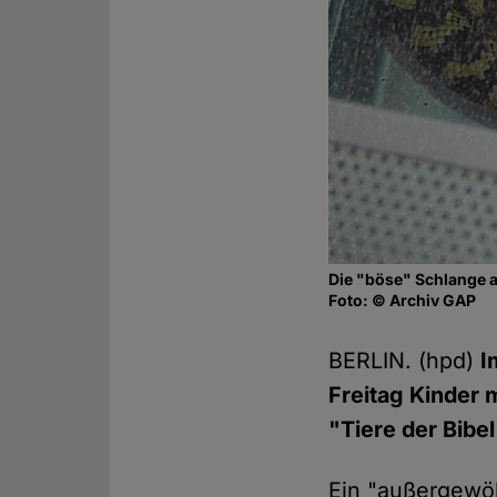
Die "böse" Schlange a
Foto: © Archiv GAP
BERLIN. (hpd)
I
Freitag Kinder 
"Tiere der Bibe
Ein "außergewöh