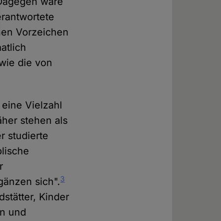
. Dagegen wäre
erantwortete
chen Vorzeichen
atlich
 wie die von
 eine Vielzahl
her stehen als
r studierte
blische
r
3
rgänzen sich".
stätter, Kinder
nn und