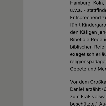
Hamburg, Köln, 
u.v.a. - stattfi
Entsprechend zu
führt Kindergar
den Käfigen jen
Bibel die Rede i
biblischen Refe
exegetisch erlä
religionspädago
Gebete und Medi
Vor dem Großkat
Daniel erzählt 
zum Fraß vorwar
beschützte." Au