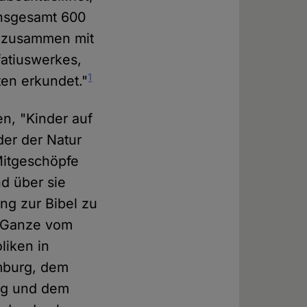
Insgesamt 600
n zusammen mit
fatiuswerkes,
1
ten erkundet."
en, "Kinder auf
der der Natur
Mitgeschöpfe
nd über sie
g zur Bibel zu
s Ganze vom
liken in
mburg, dem
rg und dem