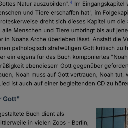
4
ottes Natur auszubilden".
Im Eingangskapitel w
enschen und Tiere erschaffen hat", im Folgekapit
Groteskerweise dreht sich dieses Kapitel um die S
h alle Menschen und Tiere umbringt bis auf jen
 er in Noahs Arche überleben lässt. Anstatt die V
en pathologisch strafwütigen Gott kritisch zu h
tter ein eigens für das Buch komponiertes "Noah
mäßigkeit ebendiesem Gott gegenüber gefordert
bauen, Noah muss auf Gott vertrauen, Noah tut, 
Lied ist auch auf einer begleitenden CD zu höre
r Gott"
estaltete Buch dient als
ttlerweile in vielen Zoos - Berlin,