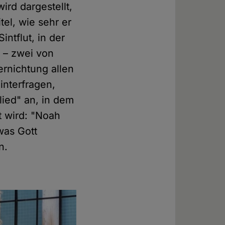
ird dargestellt,
el, wie sehr er
intflut, in der
e – zwei von
ernichtung allen
interfragen,
lied" an, in dem
 wird: "Noah
was Gott
n.