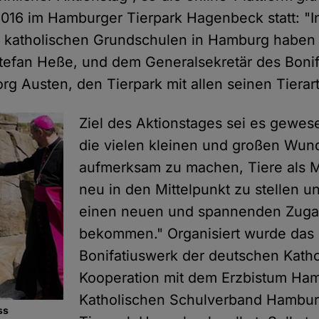
 2016 im Hamburger Tierpark Hagenbeck statt: "
er katholischen Grundschulen in Hamburg habe
Stefan Heße, und dem Generalsekretär des Boni
g Austen, den Tierpark mit allen seinen Tierar
Ziel des Aktionstages sei es gewes
die vielen kleinen und großen Wun
aufmerksam zu machen, Tiere als 
neu in den Mittelpunkt zu stellen u
einen neuen und spannenden Zugan
bekommen." Organisiert wurde da
Bonifatiuswerk der deutschen Katho
Kooperation mit dem Erzbistum Ha
Katholischen Schulverband Hambu
ss