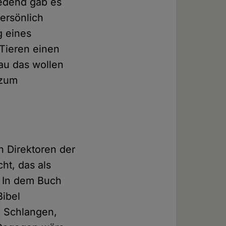
redend gab es
ersönlich
g eines
 Tieren einen
au das wollen
 zum
n Direktoren der
ht, das als
. In dem Buch
Bibel
, Schlangen,