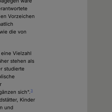
. Dagegen wäre
erantwortete
chen Vorzeichen
atlich
 wie die von
 eine Vielzahl
her stehen als
r studierte
blische
r
3
rgänzen sich".
stätter, Kinder
nn und