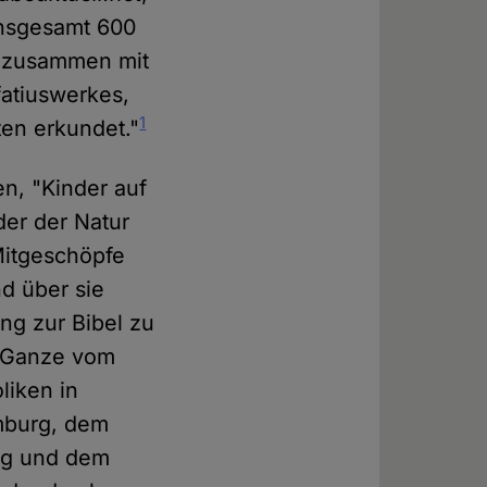
Insgesamt 600
n zusammen mit
fatiuswerkes,
1
ten erkundet."
en, "Kinder auf
der der Natur
Mitgeschöpfe
nd über sie
g zur Bibel zu
s Ganze vom
liken in
mburg, dem
rg und dem