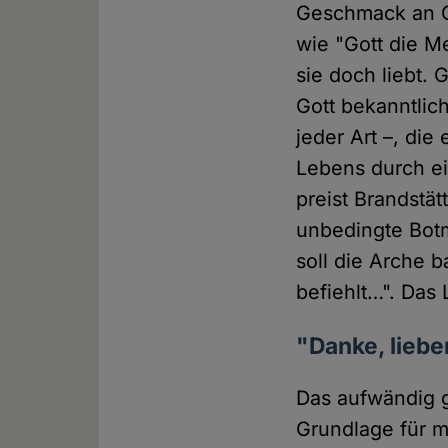
Geschmack an G
wie "Gott die M
sie doch liebt. 
Gott bekanntlic
jeder Art –, die
Lebens durch ein
preist Brandstä
unbedingte Bot
soll die Arche 
befiehlt…". Das 
"Danke, liebe
Das aufwändig g
Grundlage für mi