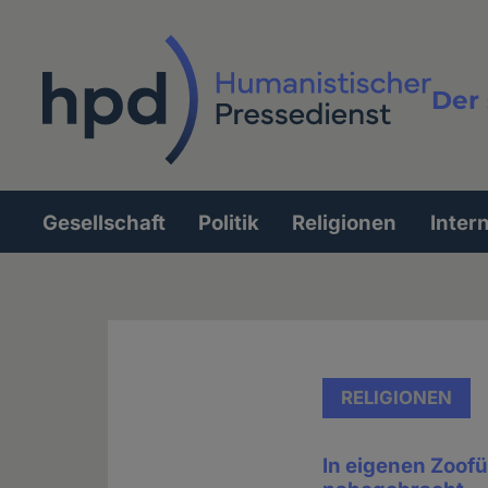
Direkt
zum
Inhalt
Der 
Vollt
Gesellschaft
Politik
Religionen
Inter
Hauptnavigation
RELIGIONEN
In eigenen Zoof