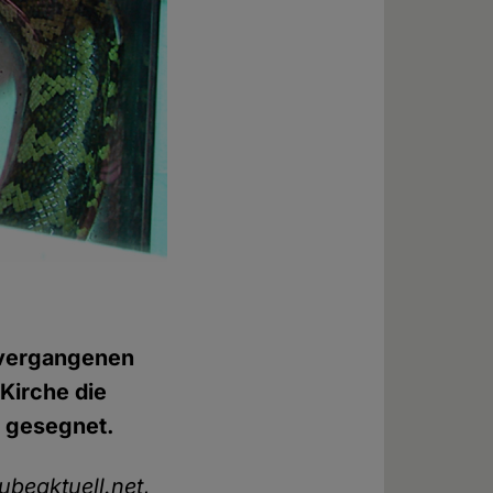
vergangenen
 Kirche die
s gesegnet.
ubeaktuell.net
,