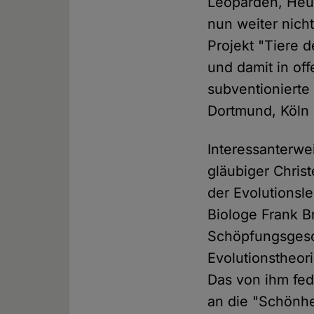
Leoparden, Heus
nun weiter nich
Projekt "Tiere d
und damit in of
subventionierte
Dortmund, Köln
Interessanterwe
gläubiger Chris
der Evolutionsl
Biologe Frank Br
Schöpfungsgesch
Evolutionstheori
Das von ihm fed
an die "Schönhe