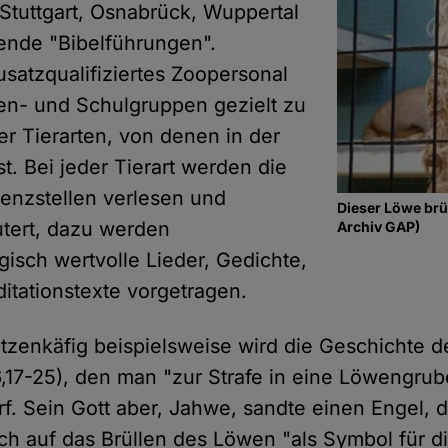
Stuttgart, Osnabrück, Wuppertal
ndende "Bibelführungen".
satzqualifiziertes Zoopersonal
ten- und Schulgruppen gezielt zu
er Tierarten, von denen in der
st. Bei jeder Tierart werden die
renzstellen verlesen und
Dieser Löwe brül
utert, dazu werden
Archiv GAP)
gisch wertvolle Lieder, Gedichte,
tationstexte vorgetragen.
zenkäfig beispielsweise wird die Geschichte 
(6,17-25), den man "zur Strafe in eine Löwengr
f. Sein Gott aber, Jahwe, sandte einen Engel, d
ch auf das Brüllen des Löwen "als Symbol für d