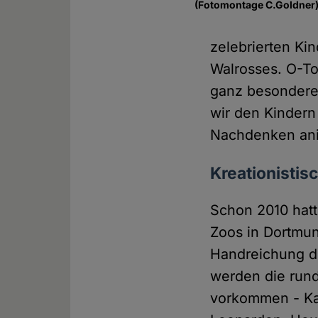
(Fotomontage C.Goldner
zelebrierten Ki
Walrosses. O-To
ganz besondere
wir den Kindern
Nachdenken ani
Kreationistis
Schon 2010 hatt
Zoos in Dortmun
Handreichung di
werden die rund 
vorkommen - Kam