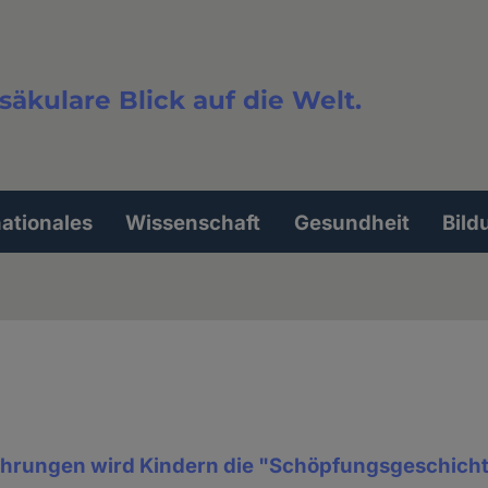
säkulare Blick auf die Welt.
extsuche
nationales
Wissenschaft
Gesundheit
Bild
ührungen wird Kindern die "Schöpfungsgeschich