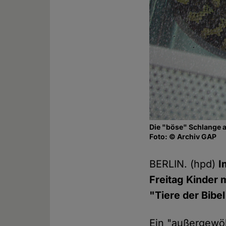
Die "böse" Schlange a
Foto: © Archiv GAP
BERLIN. (hpd)
I
Freitag Kinder 
"Tiere der Bibe
Ein "außergewöh