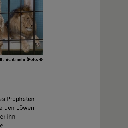
lt nicht mehr (Foto: ©
des Propheten
ube den Löwen
er ihn
ie