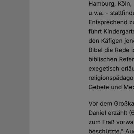
Hamburg, Köln, 
u.v.a. - stattfi
Entsprechend zu
führt Kindergar
den Käfigen jen
Bibel die Rede i
biblischen Refe
exegetisch erlä
religionspädago
Gebete und Medi
Vor dem Großkat
Daniel erzählt 
zum Fraß vorwar
beschützte." Au