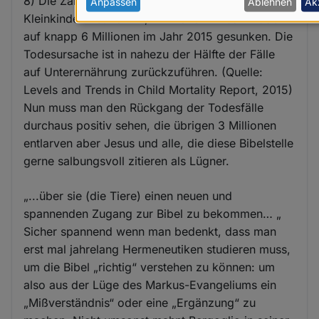
8) Die Zahl der jährlichen Todesfälle von
personenbezogenen
Anpassen
Ablehnen
Ak
Kleinkindern ist von 12,7 Millionen im Jahr 1990
Daten
auf knapp 6 Millionen im Jahr 2015 gesunken. Die
und
Todesursache ist in nahezu der Hälfte der Fälle
Cookies
auf Unterernährung zurückzuführen. (Quelle:
Levels and Trends in Child Mortality Report, 2015)
Nun muss man den Rückgang der Todesfälle
durchaus positiv sehen, die übrigen 3 Millionen
entlarven aber Jesus und alle, die diese Bibelstelle
gerne salbungsvoll zitieren als Lügner.
„...über sie (die Tiere) einen neuen und
spannenden Zugang zur Bibel zu bekommen… „
Sicher spannend wenn man bedenkt, dass man
erst mal jahrelang Hermeneutiken studieren muss,
um die Bibel „richtig“ verstehen zu können: um
also aus der Lüge des Markus-Evangeliums ein
„Mißverständnis“ oder eine „Ergänzung“ zu