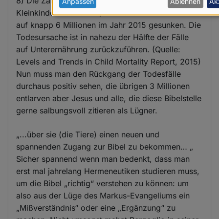
8) Die Zahl der jährlichen Todesfälle von
personenbezogenen
Anpassen
Ablehnen
Ak
Kleinkindern ist von 12,7 Millionen im Jahr 1990
Daten
auf knapp 6 Millionen im Jahr 2015 gesunken. Die
und
Todesursache ist in nahezu der Hälfte der Fälle
Cookies
auf Unterernährung zurückzuführen. (Quelle:
Levels and Trends in Child Mortality Report, 2015)
Nun muss man den Rückgang der Todesfälle
durchaus positiv sehen, die übrigen 3 Millionen
entlarven aber Jesus und alle, die diese Bibelstelle
gerne salbungsvoll zitieren als Lügner.
„...über sie (die Tiere) einen neuen und
spannenden Zugang zur Bibel zu bekommen… „
Sicher spannend wenn man bedenkt, dass man
erst mal jahrelang Hermeneutiken studieren muss,
um die Bibel „richtig“ verstehen zu können: um
also aus der Lüge des Markus-Evangeliums ein
„Mißverständnis“ oder eine „Ergänzung“ zu