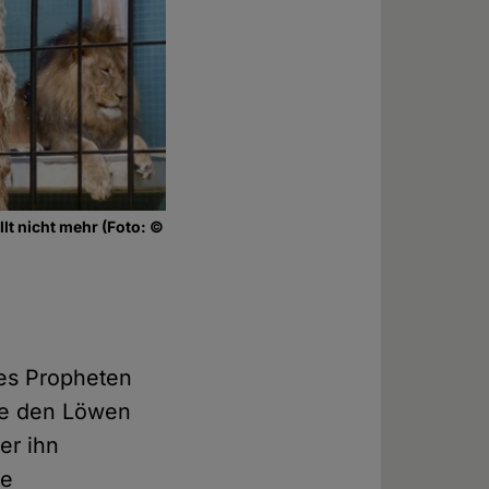
lt nicht mehr (Foto: ©
des Propheten
ube den Löwen
er ihn
ie