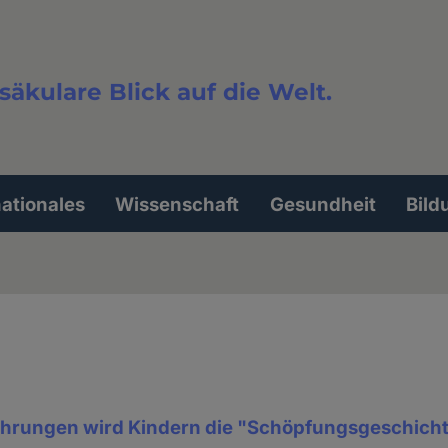
säkulare Blick auf die Welt.
extsuche
nationales
Wissenschaft
Gesundheit
Bild
ührungen wird Kindern die "Schöpfungsgeschich