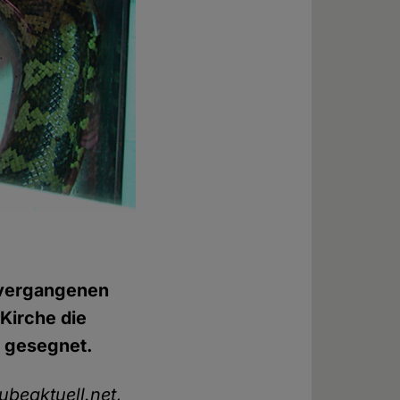
vergangenen
 Kirche die
s gesegnet.
ubeaktuell.net
,