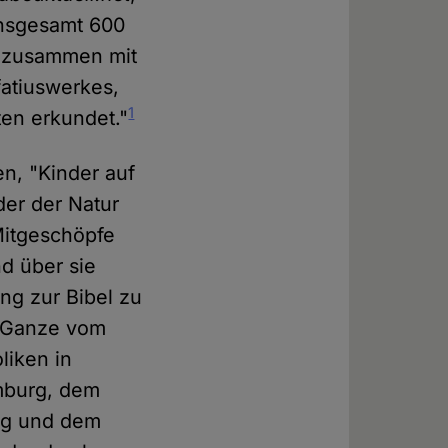
Insgesamt 600
n zusammen mit
fatiuswerkes,
1
ten erkundet."
en, "Kinder auf
der der Natur
Mitgeschöpfe
nd über sie
g zur Bibel zu
s Ganze vom
liken in
mburg, dem
rg und dem