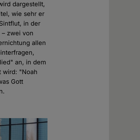
ird dargestellt,
el, wie sehr er
intflut, in der
e – zwei von
ernichtung allen
interfragen,
lied" an, in dem
 wird: "Noah
was Gott
n.