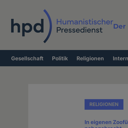
Direkt
zum
Inhalt
Der 
Vollt
Gesellschaft
Politik
Religionen
Inter
Hauptnavigation
RELIGIONEN
In eigenen Zoof