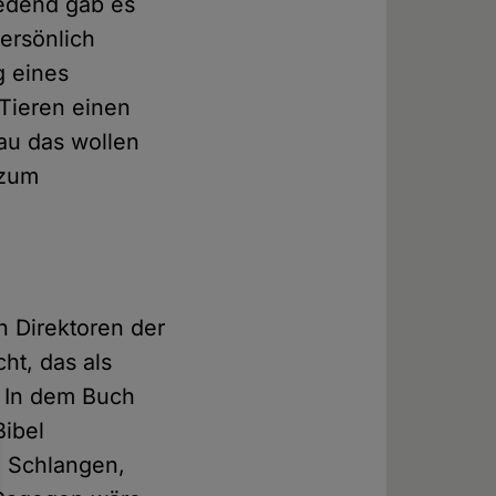
redend gab es
ersönlich
g eines
 Tieren einen
au das wollen
 zum
n Direktoren der
ht, das als
. In dem Buch
Bibel
, Schlangen,