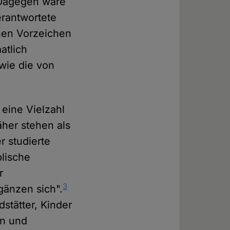
. Dagegen wäre
erantwortete
chen Vorzeichen
atlich
 wie die von
 eine Vielzahl
her stehen als
r studierte
blische
r
3
rgänzen sich".
stätter, Kinder
nn und