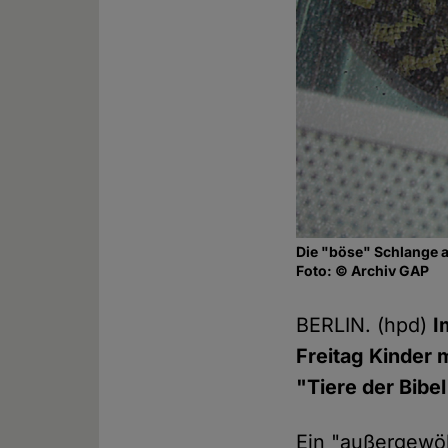
Die "böse" Schlange a
Foto: © Archiv GAP
BERLIN. (hpd)
I
Freitag Kinder 
"Tiere der Bibe
Ein "außergewöh