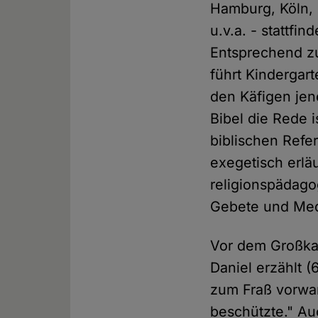
Hamburg, Köln, 
u.v.a. - stattfi
Entsprechend zu
führt Kindergar
den Käfigen jen
Bibel die Rede i
biblischen Refe
exegetisch erlä
religionspädago
Gebete und Medi
Vor dem Großkat
Daniel erzählt 
zum Fraß vorwar
beschützte." Au