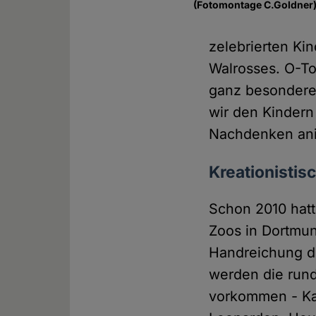
(Fotomontage C.Goldner
zelebrierten Ki
Walrosses. O-To
ganz besondere
wir den Kindern
Nachdenken ani
Kreationistis
Schon 2010 hatt
Zoos in Dortmun
Handreichung di
werden die rund 
vorkommen - Kam