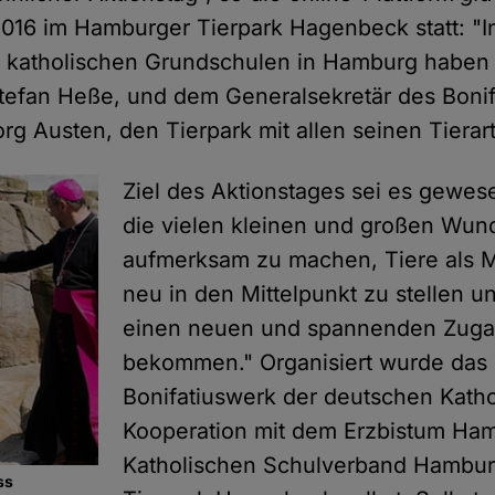
 2016 im Hamburger Tierpark Hagenbeck statt: "
er katholischen Grundschulen in Hamburg habe
Stefan Heße, und dem Generalsekretär des Boni
g Austen, den Tierpark mit allen seinen Tierar
Ziel des Aktionstages sei es gewes
die vielen kleinen und großen Wun
aufmerksam zu machen, Tiere als 
neu in den Mittelpunkt zu stellen u
einen neuen und spannenden Zugan
bekommen." Organisiert wurde da
Bonifatiuswerk der deutschen Katho
Kooperation mit dem Erzbistum Ha
Katholischen Schulverband Hambu
ss