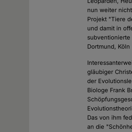
Leoparden, Heus
nun weiter nich
Projekt "Tiere d
und damit in of
subventionierte
Dortmund, Köln
Interessanterwe
gläubiger Chris
der Evolutionsl
Biologe Frank Br
Schöpfungsgesch
Evolutionstheori
Das von ihm fed
an die "Schönhe