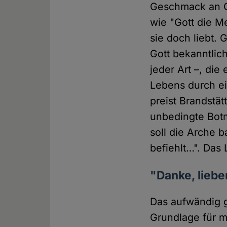
Geschmack an G
wie "Gott die M
sie doch liebt. 
Gott bekanntlic
jeder Art –, die
Lebens durch ein
preist Brandstä
unbedingte Bot
soll die Arche 
befiehlt…". Das 
"Danke, liebe
Das aufwändig g
Grundlage für mi