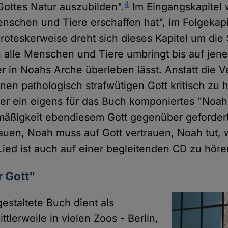
4
ottes Natur auszubilden".
Im Eingangskapitel w
enschen und Tiere erschaffen hat", im Folgekapit
Groteskerweise dreht sich dieses Kapitel um die S
h alle Menschen und Tiere umbringt bis auf jen
 er in Noahs Arche überleben lässt. Anstatt die V
en pathologisch strafwütigen Gott kritisch zu h
tter ein eigens für das Buch komponiertes "Noah
mäßigkeit ebendiesem Gott gegenüber gefordert
bauen, Noah muss auf Gott vertrauen, Noah tut, 
Lied ist auch auf einer begleitenden CD zu höre
r Gott"
estaltete Buch dient als
ttlerweile in vielen Zoos - Berlin,