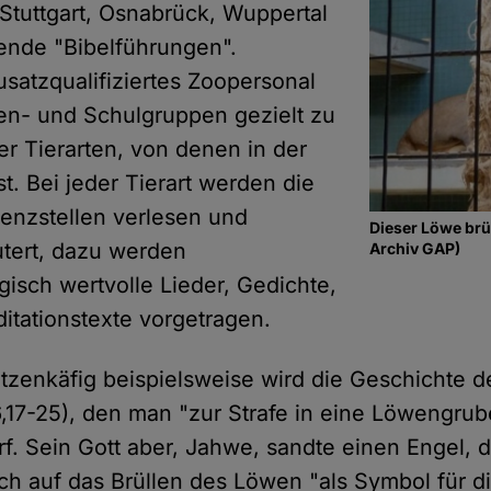
Stuttgart, Osnabrück, Wuppertal
ndende "Bibelführungen".
satzqualifiziertes Zoopersonal
ten- und Schulgruppen gezielt zu
er Tierarten, von denen in der
st. Bei jeder Tierart werden die
renzstellen verlesen und
Dieser Löwe brül
utert, dazu werden
Archiv GAP)
gisch wertvolle Lieder, Gedichte,
tationstexte vorgetragen.
zenkäfig beispielsweise wird die Geschichte 
(6,17-25), den man "zur Strafe in eine Löwengr
f. Sein Gott aber, Jahwe, sandte einen Engel, d
ch auf das Brüllen des Löwen "als Symbol für d