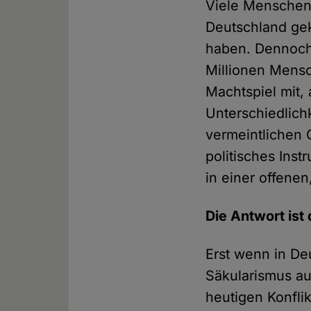
Viele Menschen
Deutschland gek
haben. Dennoch 
Millionen Mensc
Machtspiel mit, 
Unterschiedlichk
vermeintlichen 
politisches Ins
in einer offene
Die Antwort ist
Erst wenn in De
Säkularismus auf
heutigen Konfli