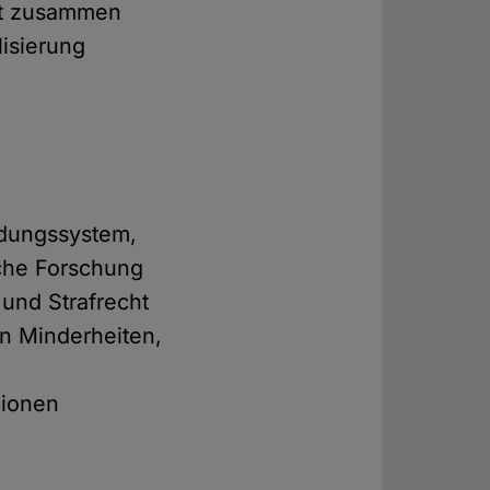
aft zusammen
isierung
ildungssystem,
che Forschung
 und Strafrecht
en Minderheiten,
gionen