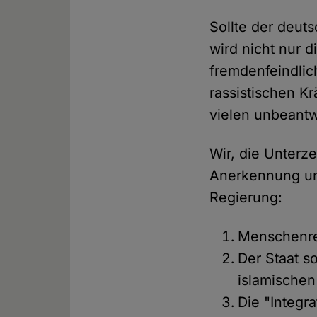
Sollte der deut
wird nicht nur 
fremdenfeindlic
rassistischen K
vielen unbeantw
Wir, die Unterze
Anerkennung un
Regierung:
Menschenrec
Der Staat s
islamische
Die "Integr