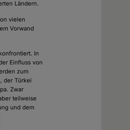
ierten Ländern.
on vielen
 dem Vorwand
nfrontiert. In
er Einfluss von
werden zum
, der Türkei
opa. Zwar
aber teilweise
rung und dem