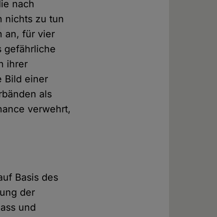
die nach
 nichts zu tun
an, für vier
 gefährliche
n ihrer
 Bild einer
rbänden als
Chance verwehrt,
auf Basis des
sung der
Hass und