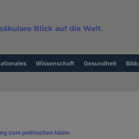
säkulare Blick auf die Welt.
extsuche
nationales
Wissenschaft
Gesundheit
Bild
ng zum politischen Islam