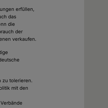
gungen erfüllen,
uch das
enn die
brauch der
denen verkaufen.
tige
deutsche
zu tolerieren.
itik mit den
d Verbände