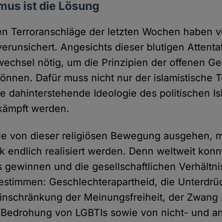
mus ist die Lösung
hen Terroranschläge der letzten Wochen haben 
erunsichert. Angesichts dieser blutigen Attentat
wechsel nötig, um die Prinzipien der offenen Ge
können. Dafür muss nicht nur der islamistische T
e dahinterstehende Ideologie des politischen I
kämpft werden.
die von dieser religiösen Bewegung ausgehen, 
k endlich realisiert werden. Denn weltweit konn
ss gewinnen und die gesellschaftlichen Verhältn
estimmen: Geschlechterapartheid, die Unterdrü
 Einschränkung der Meinungsfreiheit, der Zwang 
 Bedrohung von LGBTIs sowie von nicht- und a