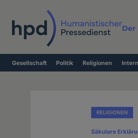
Direkt
zum
Inhalt
Der 
Vollt
Gesellschaft
Politik
Religionen
Inter
Hauptnavigation
RELIGIONEN
Säkulare Erkläru