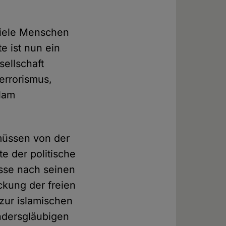
viele Menschen
e ist nun ein
sellschaft
errorismus,
slam
müssen von der
te der politische
isse nach seinen
ckung der freien
zur islamischen
ndersgläubigen