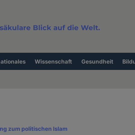
säkulare Blick auf die Welt.
extsuche
nationales
Wissenschaft
Gesundheit
Bild
ng zum politischen Islam