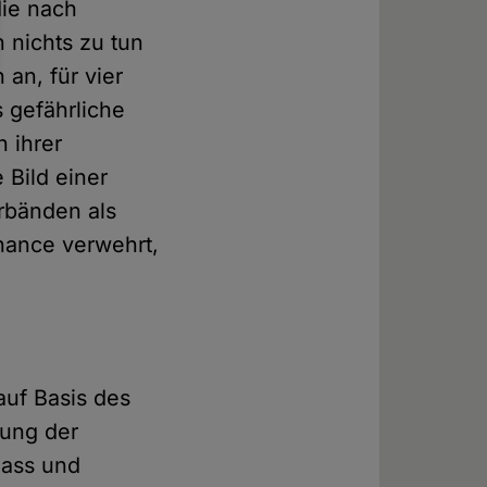
die nach
 nichts zu tun
an, für vier
 gefährliche
n ihrer
 Bild einer
rbänden als
Chance verwehrt,
auf Basis des
sung der
Hass und