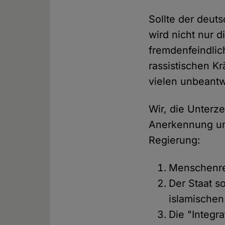
Sollte der deut
wird nicht nur 
fremdenfeindlic
rassistischen K
vielen unbeantw
Wir, die Unterze
Anerkennung un
Regierung:
Menschenrec
Der Staat s
islamische
Die "Integr