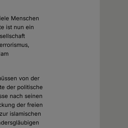
viele Menschen
e ist nun ein
sellschaft
errorismus,
slam
müssen von der
te der politische
isse nach seinen
ckung der freien
zur islamischen
ndersgläubigen