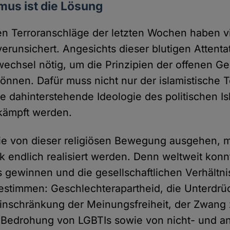
mus ist die Lösung
hen Terroranschläge der letzten Wochen haben 
erunsichert. Angesichts dieser blutigen Attentat
wechsel nötig, um die Prinzipien der offenen Ge
können. Dafür muss nicht nur der islamistische T
e dahinterstehende Ideologie des politischen I
kämpft werden.
die von dieser religiösen Bewegung ausgehen, 
k endlich realisiert werden. Denn weltweit konn
ss gewinnen und die gesellschaftlichen Verhältn
estimmen: Geschlechterapartheid, die Unterdrü
 Einschränkung der Meinungsfreiheit, der Zwang 
 Bedrohung von LGBTIs sowie von nicht- und a