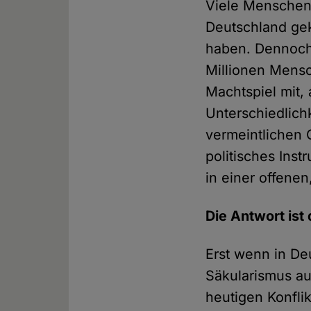
Viele Menschen
Deutschland gek
haben. Dennoch 
Millionen Mensc
Machtspiel mit, 
Unterschiedlichk
vermeintlichen 
politisches Ins
in einer offene
Die Antwort ist
Erst wenn in De
Säkularismus auf
heutigen Konfli