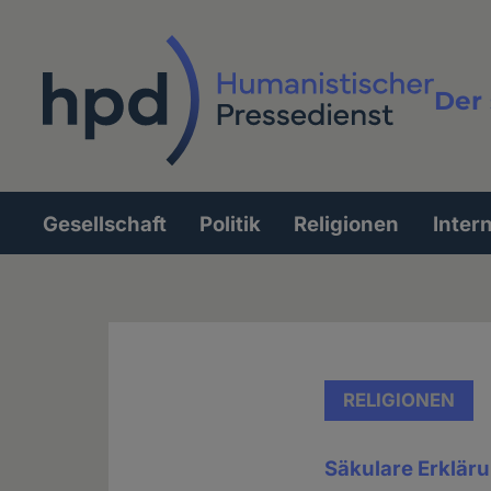
Direkt
zum
Inhalt
Der 
Vollt
Gesellschaft
Politik
Religionen
Inter
Hauptnavigation
RELIGIONEN
Säkulare Erkläru