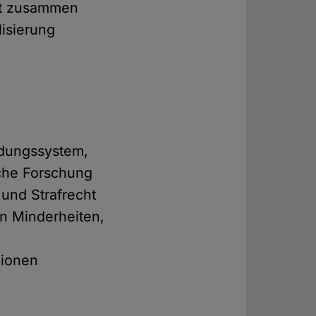
aft zusammen
isierung
ildungssystem,
che Forschung
 und Strafrecht
en Minderheiten,
gionen