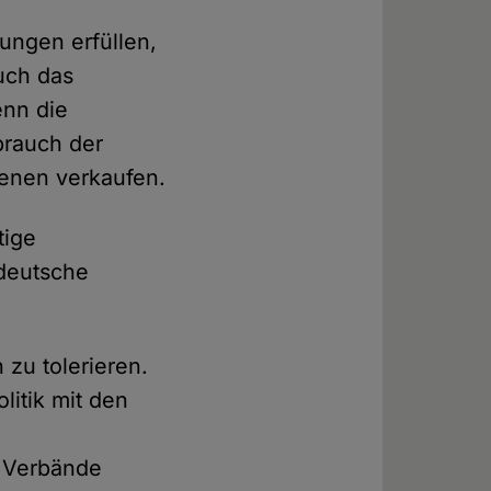
gungen erfüllen,
uch das
enn die
brauch der
denen verkaufen.
tige
deutsche
zu tolerieren.
itik mit den
d Verbände