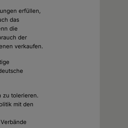
gungen erfüllen,
uch das
enn die
brauch der
denen verkaufen.
tige
deutsche
zu tolerieren.
itik mit den
d Verbände