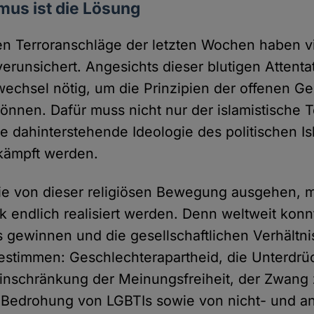
mus ist die Lösung
hen Terroranschläge der letzten Wochen haben 
erunsichert. Angesichts dieser blutigen Attentat
wechsel nötig, um die Prinzipien der offenen Ge
können. Dafür muss nicht nur der islamistische T
e dahinterstehende Ideologie des politischen I
kämpft werden.
die von dieser religiösen Bewegung ausgehen, 
k endlich realisiert werden. Denn weltweit konn
ss gewinnen und die gesellschaftlichen Verhältn
estimmen: Geschlechterapartheid, die Unterdrü
 Einschränkung der Meinungsfreiheit, der Zwang 
 Bedrohung von LGBTIs sowie von nicht- und a