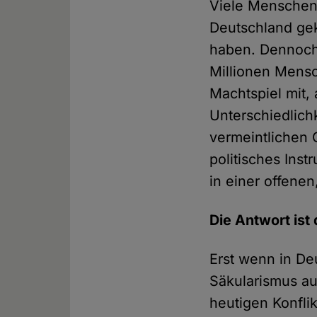
Viele Menschen
Deutschland gek
haben. Dennoch 
Millionen Mensc
Machtspiel mit, 
Unterschiedlichk
vermeintlichen 
politisches Ins
in einer offene
Die Antwort ist
Erst wenn in De
Säkularismus auf
heutigen Konfli