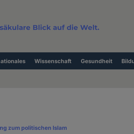
säkulare Blick auf die Welt.
extsuche
nationales
Wissenschaft
Gesundheit
Bild
ng zum politischen Islam