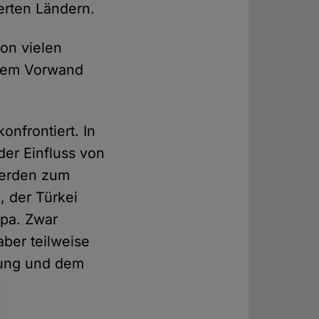
ierten Ländern.
on vielen
 dem Vorwand
nfrontiert. In
er Einfluss von
werden zum
, der Türkei
opa. Zwar
aber teilweise
rung und dem