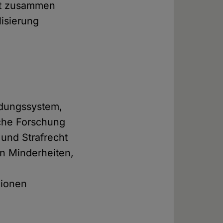
aft zusammen
isierung
ildungssystem,
che Forschung
 und Strafrecht
en Minderheiten,
gionen