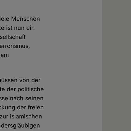
viele Menschen
e ist nun ein
sellschaft
errorismus,
slam
müssen von der
te der politische
isse nach seinen
ckung der freien
zur islamischen
ndersgläubigen