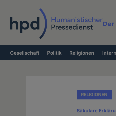
Direkt
zum
Inhalt
Der 
Vollt
Gesellschaft
Politik
Religionen
Inter
Hauptnavigation
RELIGIONEN
Säkulare Erkläru