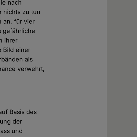
die nach
 nichts zu tun
an, für vier
 gefährliche
n ihrer
 Bild einer
rbänden als
Chance verwehrt,
auf Basis des
sung der
Hass und