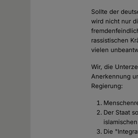
Sollte der deut
wird nicht nur 
fremdenfeindlic
rassistischen K
vielen unbeantw
Wir, die Unterze
Anerkennung un
Regierung:
Menschenrec
Der Staat s
islamische
Die "Integr