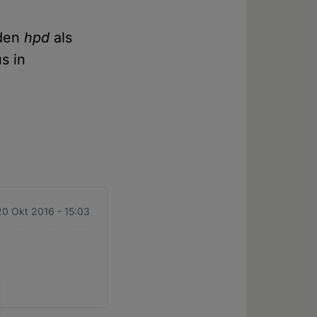
 den
hpd
als
s in
20 Okt 2016 - 15:03