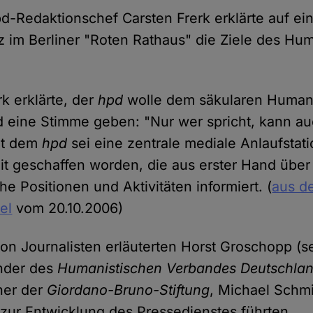
d-Redaktionschef Carsten Frerk erklärte auf ei
 im Berliner "Roten Rathaus" die Ziele des Hu
rk erklärte, der
hpd
wolle dem säkularen Human
 eine Stimme geben: "Nur wer spricht, kann au
it dem
hpd
sei eine zentrale mediale Anlaufstati
eit geschaffen worden, die aus erster Hand über
e Positionen und Aktivitäten informiert. (
aus d
kel
vom 20.10.2006)
on Journalisten erläuterten Horst Groschopp (se
nder des
Humanistischen Verbandes Deutschla
her der
Giordano-Bruno-Stiftung
, Michael Schm
 zur Entwicklung des Pressedienstes führten.