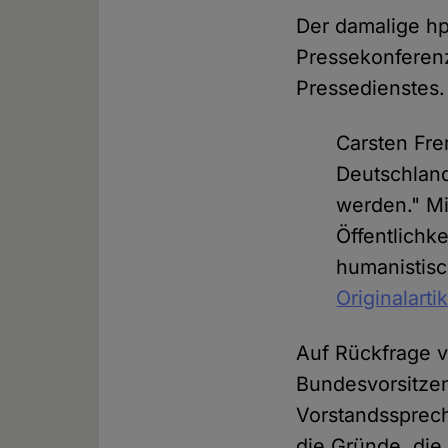
Der damalige hp
Pressekonferenz
Pressedienstes.
Carsten Fre
Deutschland
werden." M
Öffentlichk
humanistisch
Originalarti
Auf Rückfrage v
Bundesvorsitze
Vorstandssprec
die Gründe, die