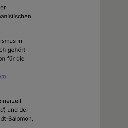
ner
manistischen
ismus in
ch gehört
on für die
em
inerzeit
nd
) und der
idt-Salomon,