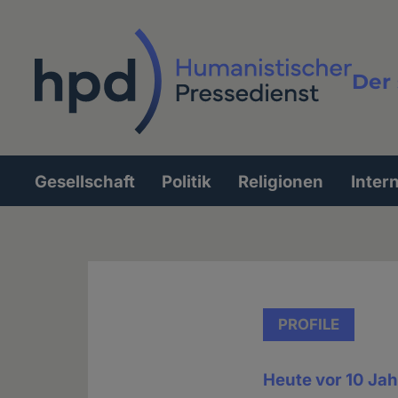
Direkt
zum
Inhalt
Der 
Vollt
Gesellschaft
Politik
Religionen
Inter
Hauptnavigation
PROFILE
Heute vor 10 Ja