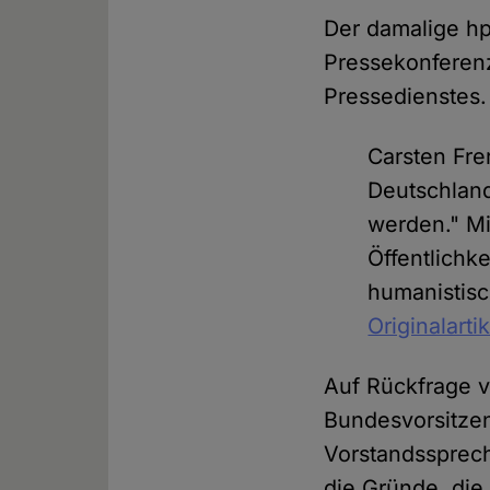
Der damalige hp
Pressekonferenz
Pressedienstes.
Carsten Fre
Deutschland
werden." M
Öffentlichk
humanistisch
Originalarti
Auf Rückfrage v
Bundesvorsitze
Vorstandssprec
die Gründe, die