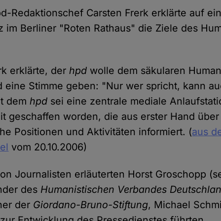
d-Redaktionschef Carsten Frerk erklärte auf ei
 im Berliner "Roten Rathaus" die Ziele des Hu
rk erklärte, der
hpd
wolle dem säkularen Human
 eine Stimme geben: "Nur wer spricht, kann au
it dem
hpd
sei eine zentrale mediale Anlaufstati
eit geschaffen worden, die aus erster Hand über
e Positionen und Aktivitäten informiert. (
aus d
kel
vom 20.10.2006)
on Journalisten erläuterten Horst Groschopp (se
nder des
Humanistischen Verbandes Deutschla
her der
Giordano-Bruno-Stiftung
, Michael Schm
 zur Entwicklung des Pressedienstes führten.