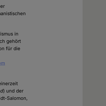
ner
manistischen
ismus in
ch gehört
on für die
em
inerzeit
nd
) und der
idt-Salomon,