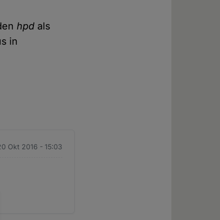
 den
hpd
als
s in
20 Okt 2016 - 15:03