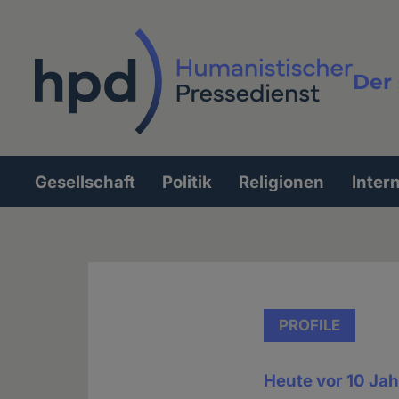
Direkt
zum
Inhalt
Der 
Vollt
Gesellschaft
Politik
Religionen
Inter
Hauptnavigation
PROFILE
Heute vor 10 Ja