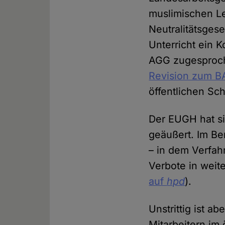
muslimischen Le
Neutralitätsgese
Unterricht ein 
AGG zugesproch
Revision zum B
öffentlichen Sc
Der EUGH hat si
geäußert. Im Be
– in dem Verfah
Verbote in weite
auf
hpd
).
Unstrittig ist a
Mitarbeitern im 