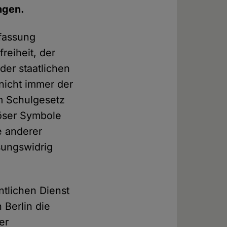
ngen.
rfassung
reiheit, der
er staatlichen
 nicht immer der
im Schulgesetz
iöser Symbole
e anderer
sungswidrig
ntlichen Dienst
n Berlin die
er