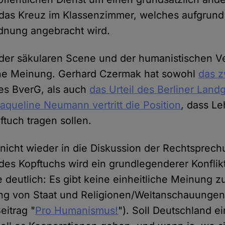
 das Kreuz im Klassenzimmer, welches aufgrund
rdnung angebracht wird.
der säkularen Scene und der humanistischen V
iche Meinung. Gerhard Czermak hat sowohl
das z
s BverG, als auch
das Urteil des Berliner Land
aqueline Neumann vertritt die Position
, dass Le
ftuch tragen sollen.
 nicht wieder in die Diskussion der Rechtsprech
des Kopftuchs wird ein grundlegenderer Konflikt
 deutlich: Es gibt keine einheitliche Meinung z
ng von Staat und Religionen/Weltanschauungen 
eitrag "
Pro Humanismus!
"). Soll Deutschland ei