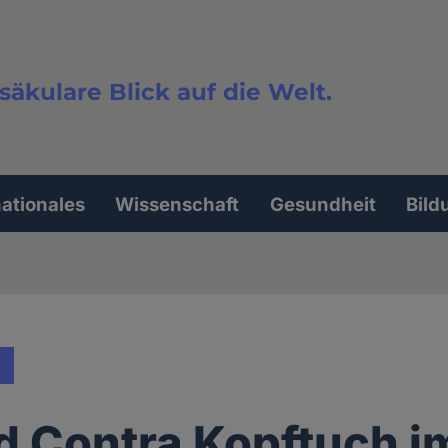
säkulare Blick auf die Welt.
extsuche
nationales
Wissenschaft
Gesundheit
Bild
d Contra Kopftuch i