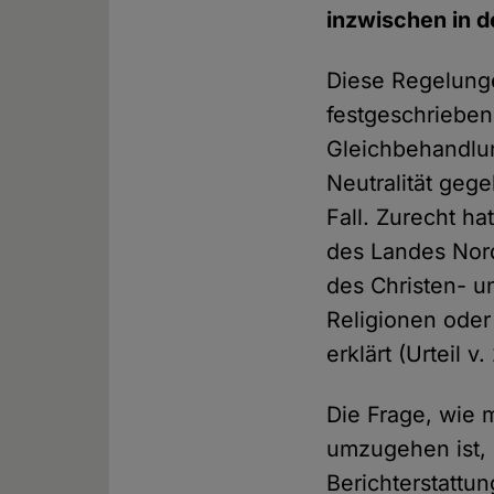
inzwischen in 
Diese Regelunge
festgeschrieben
Gleichbehandlun
Neutralität gege
Fall. Zurecht h
des Landes Nord
des Christen- u
Religionen oder
erklärt (Urteil v
Die Frage, wie m
umzugehen ist, i
Berichterstattu