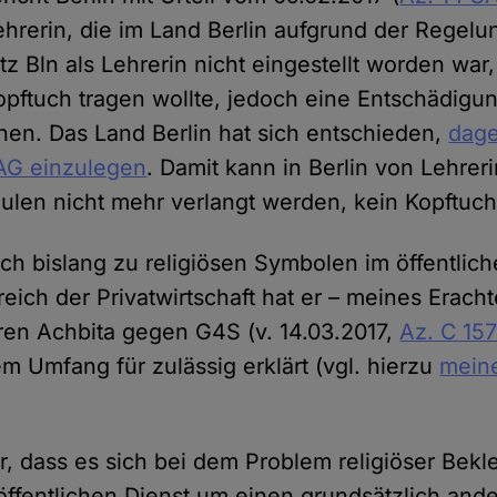
hrerin, die im Land Berlin aufgrund der Regelun
tz Bln als Lehrerin nicht eingestellt worden war,
Kopftuch tragen wollte, jedoch eine Entschädig
en. Das Land Berlin hat sich entschieden,
dage
AG einzulegen
. Damit kann in Berlin von Lehrer
hulen nicht mehr verlangt werden, kein Kopftuch
ch bislang zu religiösen Symbolen im öffentlich
reich der Privatwirtschaft hat er – meines Erach
ren Achbita gegen G4S (v. 14.03.2017,
Az. C 157
m Umfang für zulässig erklärt (vgl. hierzu
mein
ber, dass es sich bei dem Problem religiöser Bek
öffentlichen Dienst um einen grundsätzlich ande