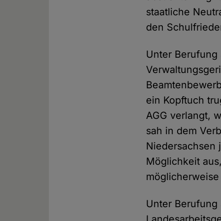
staatliche Neutr
den Schulfrieden
Unter Berufung 
Verwaltungsgeri
Beamtenbewerber
ein Kopftuch tr
AGG verlangt, we
sah in dem Verb
Niedersachsen j
Möglichkeit aus
möglicherweise
Unter Berufung 
Landesarbeitsger