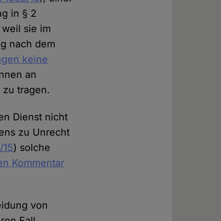
g in § 2
 weil sie im
ung nach dem
gen keine
innen an
 zu tragen.
en Dienst nicht
tens zu Unrecht
/15
) solche
en Kommentar
leidung von
ren Fall