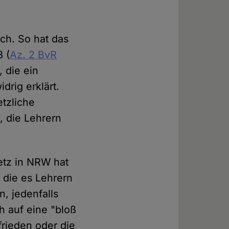
ich. So hat das
 (
Az. 2 BvR
, die ein
drig erklärt.
etzliche
, die Lehrern
etz in NRW hat
 die es Lehrern
, jedenfalls
h auf eine "bloß
frieden oder die