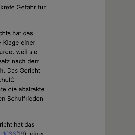
nkrete Gefahr für
chts hat das
e Klage einer
urde, weil sie
rsatz nach dem
ah. Das Gericht
SchulG
te die abstrakte
en Schulfrieden
icht hat das
A 1038/16
), einer