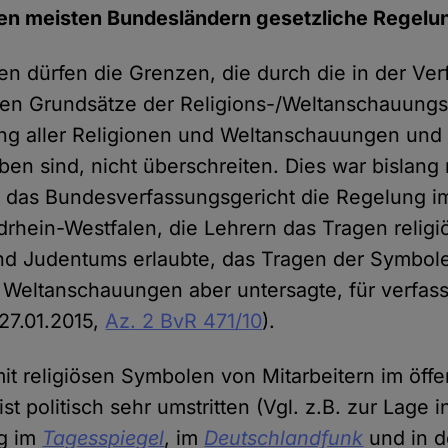
den meisten Bundesländern gesetzliche Regelu
n dürfen die Grenzen, die durch die in der Ve
en Grundsätze der Religions-/Weltanschauungsf
g aller Religionen und Weltanschauungen und d
ben sind, nicht überschreiten. Dies war bislang
at das Bundesverfassungsgericht die Regelung 
rhein-Westfalen, die Lehrern das Tragen relig
nd Judentums erlaubte, das Tragen der Symbol
 Weltanschauungen aber untersagte, für verfas
. 27.01.2015,
Az. 2 BvR 471/10
).
it religiösen Symbolen von Mitarbeitern im öffe
st politisch sehr umstritten (Vgl. z.B. zur Lage i
ng im
Tagesspiegel
, im
Deutschlandfunk
und in d