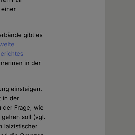
 einer
erbände gibt es
weite
gerichtes
hrerinen in der
ung einsteigen.
 in der
u der Frage, wie
gehen soll (vgl.
n laizistischer