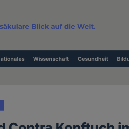
säkulare Blick auf die Welt.
extsuche
nationales
Wissenschaft
Gesundheit
Bild
d Contra Kopftuch i