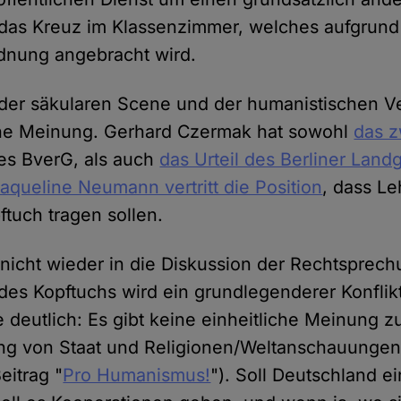
 das Kreuz im Klassenzimmer, welches aufgrund
rdnung angebracht wird.
der säkularen Scene und der humanistischen V
iche Meinung. Gerhard Czermak hat sowohl
das z
s BverG, als auch
das Urteil des Berliner Land
aqueline Neumann vertritt die Position
, dass Le
ftuch tragen sollen.
 nicht wieder in die Diskussion der Rechtsprech
des Kopftuchs wird ein grundlegenderer Konflikt
 deutlich: Es gibt keine einheitliche Meinung z
ng von Staat und Religionen/Weltanschauungen 
eitrag "
Pro Humanismus!
"). Soll Deutschland ei