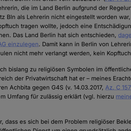
hrerin, die im Land Berlin aufgrund der Regelun
tz Bln als Lehrerin nicht eingestellt worden war,
Kopftuch tragen wollte, jedoch eine Entschädig
en. Das Land Berlin hat sich entschieden,
dage
AG einzulegen
. Damit kann in Berlin von Lehrer
hulen nicht mehr verlangt werden, kein Kopftuch
ch bislang zu religiösen Symbolen im öffentlich
reich der Privatwirtschaft hat er – meines Erach
ren Achbita gegen G4S (v. 14.03.2017,
Az. C 157
m Umfang für zulässig erklärt (vgl. hierzu
mein
ber, dass es sich bei dem Problem religiöser Bek
öffentlichen Dienst um einen grundsätzlich ande