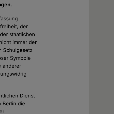
ngen.
rfassung
reiheit, der
er staatlichen
 nicht immer der
im Schulgesetz
iöser Symbole
e anderer
sungswidrig
ntlichen Dienst
n Berlin die
er