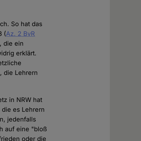
ich. So hat das
 (
Az. 2 BvR
, die ein
drig erklärt.
etzliche
, die Lehrern
etz in NRW hat
 die es Lehrern
, jedenfalls
h auf eine "bloß
frieden oder die