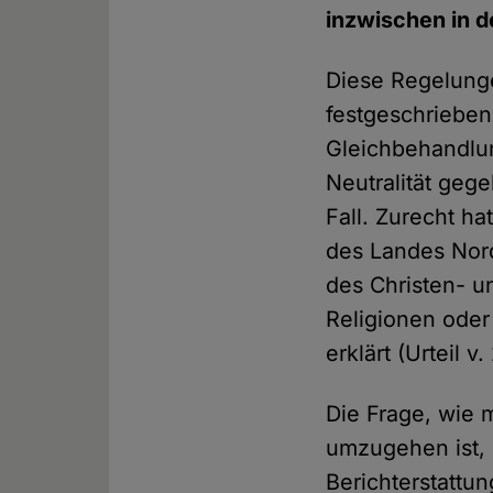
inzwischen in 
Diese Regelunge
festgeschrieben
Gleichbehandlun
Neutralität gege
Fall. Zurecht h
des Landes Nord
des Christen- u
Religionen oder
erklärt (Urteil v
Die Frage, wie m
umzugehen ist, i
Berichterstattu