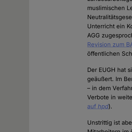
muslimischen Le
Neutralitätsgese
Unterricht ein 
AGG zugesproch
Revision zum B
öffentlichen Sc
Der EUGH hat si
geäußert. Im Be
– in dem Verfah
Verbote in weite
auf
hpd
).
Unstrittig ist a
Mitarbeitern im 