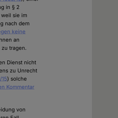
g in § 2
 weil sie im
ung nach dem
gen keine
innen an
 zu tragen.
en Dienst nicht
tens zu Unrecht
/15
) solche
en Kommentar
leidung von
ren Fall