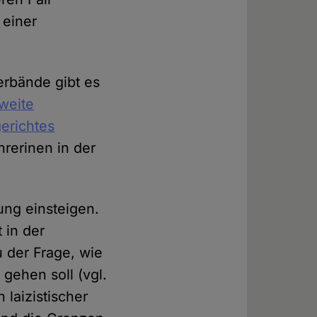
 einer
erbände gibt es
weite
gerichtes
hrerinen in der
ung einsteigen.
 in der
u der Frage, wie
gehen soll (vgl.
n laizistischer