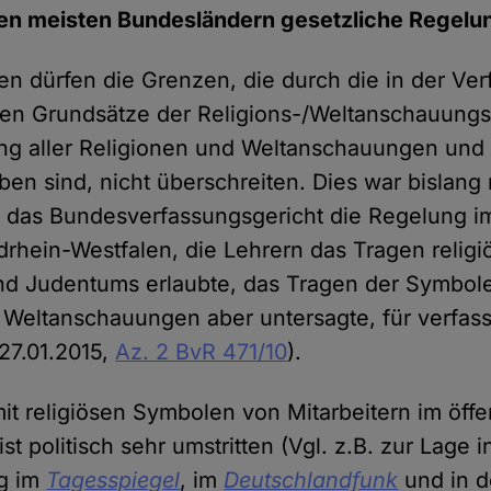
den meisten Bundesländern gesetzliche Regelu
n dürfen die Grenzen, die durch die in der Ve
en Grundsätze der Religions-/Weltanschauungsf
g aller Religionen und Weltanschauungen und d
ben sind, nicht überschreiten. Dies war bislang
at das Bundesverfassungsgericht die Regelung 
rhein-Westfalen, die Lehrern das Tragen relig
nd Judentums erlaubte, das Tragen der Symbol
 Weltanschauungen aber untersagte, für verfas
. 27.01.2015,
Az. 2 BvR 471/10
).
it religiösen Symbolen von Mitarbeitern im öffe
st politisch sehr umstritten (Vgl. z.B. zur Lage i
ng im
Tagesspiegel
, im
Deutschlandfunk
und in d