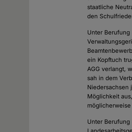
staatliche Neutr
den Schulfrieden
Unter Berufung 
Verwaltungsgeri
Beamtenbewerber
ein Kopftuch tr
AGG verlangt, we
sah in dem Verb
Niedersachsen j
Möglichkeit aus
möglicherweise
Unter Berufung 
Landesarbeitsger