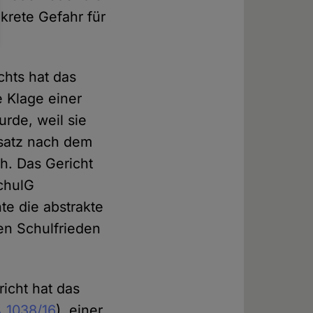
nkrete Gefahr für
chts hat das
e Klage einer
urde, weil sie
rsatz nach dem
ah. Das Gericht
SchulG
te die abstrakte
en Schulfrieden
icht hat das
A 1038/16
), einer